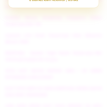
© 2026 ALL RIGHT RESERVED | SEO BR2
Dengan Pasaran Lengkap
Prediksi Macau HongKong Singapore Resmi
Terpercaya Bet 100
Layanan Live Draw Terpercaya Data Keluaran
Akurat 100%
EDMTOGEL - Bandar Togel Resmi Terpercaya Bet
100 Perak hadiah 4D 10 juta
TOTO SLOT GACOR DEPOSIT 5000 / 5K TANPA
POTONGAN CUAN JUTAAN
SLOT TOTO DEPO 5K AGEN EDMTOGEL RESMI GACOR
2026 NO#1 INDONESIA
LINK AGEN RESMI SLOT TOTO DEPOSIT 5K ANTI