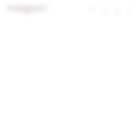
Skip
to
Troli
Login
Navigation
Deposit 5000
content