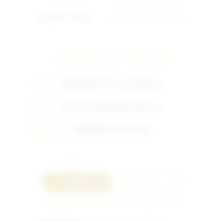
📱
Platform Utama
Agen Situs Toto Dana
PROVIDER SLOT TERGACOR
PRAGMATIC PLAY (OLYMPUS)
PG SOFT (MAHJONG WAYS 2)
HABANERO (KOI GATE)
LOGIN
DAFTAR