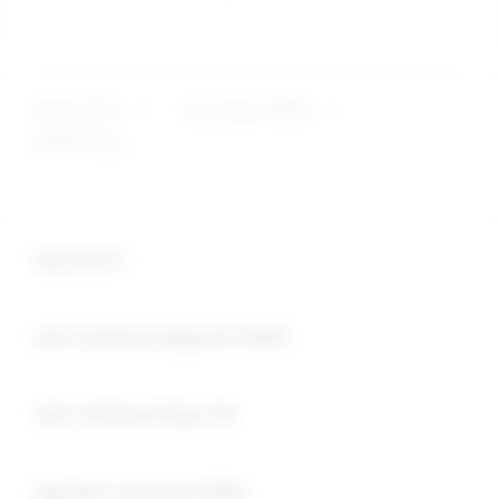
deposit 5k
>
slot depo 5000
>
EDMTOGEL
Buka
Footer Navigation
Keyword :
Buka
slot minimal deposit 5000
Buka
slot minimal depo 5k
Buka
deposit minimal 5000