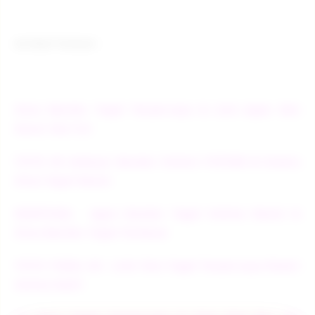
Artikel Terkait :
Situs Bandar Togel Terpercaya & Link Agen Slot
Gacor Hari Ini
TOTO 4D Ambyar Bandar Online TOTO88 & Utama
Situs Togel Resmi
EDMTOGEL - Agen Bandar Togel Online Resmi &
Situs Bandar Togel Terbesar
TOTO TOGEL 4D : Link Toto Togel Terpercaya Resmi
Online No#1