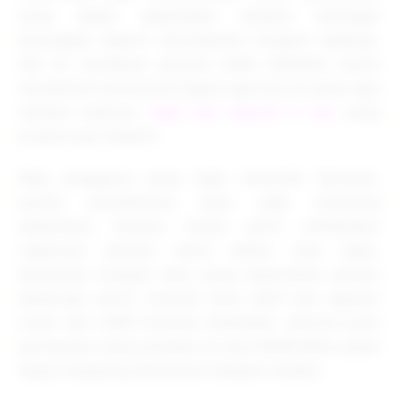
yang dapat digunakan melalui berbagai
perangkat seperti smartphone maupun desktop.
Hal ini membuat pemain lebih fleksibel untuk
menikmati permainan kapan saja dan di mana saja
melalui layanan
togel slot deposit 5 ribu
yang
praktis dan modern.
Bagi pengguna yang ingin mencoba bermain,
proses pendaftaran akun juga terbilang
sederhana. Pemain hanya perlu melakukan
registrasi melalui menu daftar atau login,
kemudian mengisi data yang diperlukan selama
beberapa menit. Setelah akun aktif dan deposit
mulai dari 5000 berhasil dilakukan, seluruh jenis
permainan yang tersedia di situs EDMTOGEL sudah
dapat langsung dimainkan dengan mudah.