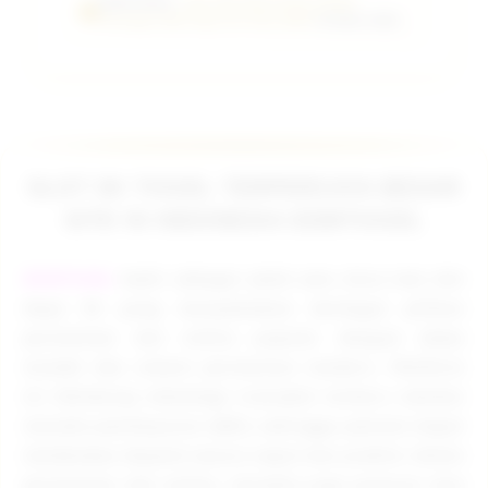
EDMTOGEL:
Link Slot Depo Dana Tanpa
Potongan Min Depo 5k Atau 5000
Terbaik 2026.
SLOT 5K TOGEL TERPERCAYA BESAR
SITE IN INDONESIA EDMTOGEL
EDMTOGEL
hadir sebagai salah satu situs toto slot
depo 5K yang menyediakan berbagai pilihan
permainan slot online populer dengan akses
mudah dan sistem permainan modern. Platform
ini didukung teknologi transaksi terbaru melalui
metode pembayaran QRIS, sehingga pemain dapat
melakukan deposit secara cepat dan praktis. Selain
permainan slot online, tersedia juga pasaran toto