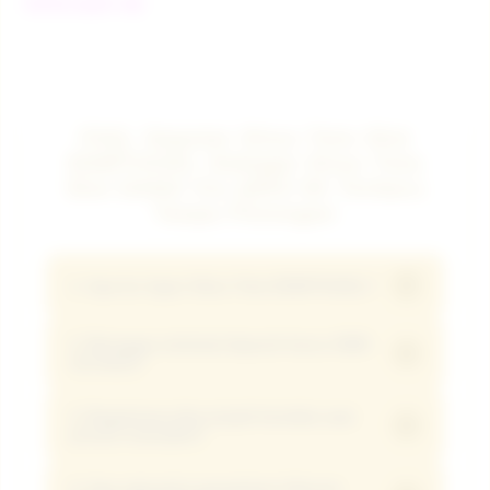
TOTO SLOT 4D
FAQ: Seputar Situs Toto Slot
EDMTOGEL Sebagai Situs Toto
Slot DANA Via QRIS 5K Terbaru
Tanpa Potongan
+
1. Apa itu Agen Situs Toto EDMTOGEL?
2. Mengapa minimal deposit harus 5000
EDMTOGEL adalah link Agen Situs Toto
+
via Dana?
Online terpercaya di Indonesia yang
mendukung transaksi via DANA dan sistem
3. Bagaimana jika terjadi kendala saat
Metode Dana memungkinkan proses
+
proses transaksi?
QRIS tanpa potongan dengan proses cepat
transfer kilat tanpa biaya tambahan,
hanya dalam hitungan detik.
sehingga modal hiburan hemat 5000 rupiah
4. Apa saja jenis permainan hiburan