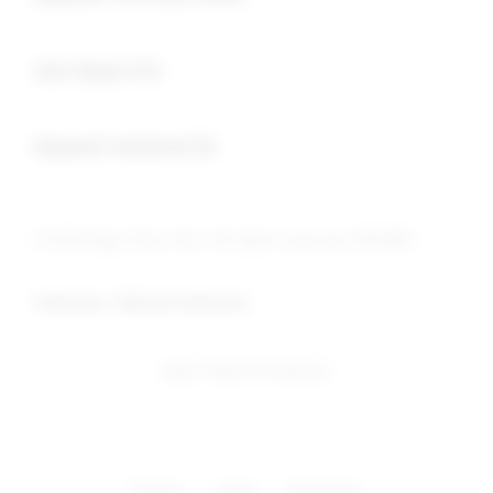
Buka
slot depo 5rb
Buka
deposit minimal 5k
© 2026 Agen Situs Toto. All rights reserved. SEO BR2
Indonesia / Bahasa Indonesia
Ingin Tetap Terhubung?
Privasi
Legal
Peta Situs