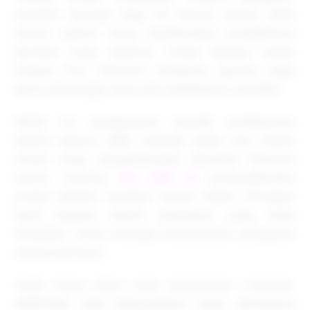
memilih layanan depo 5K karena dinilai lebih
hemat namun tetap memberikan pengalaman
bermain yang menarik. Proses deposit instan
dengan fitur otomatis membuat pemain tidak
perlu menunggu lama saat melakukan transaksi.
Selain itu, penggunaan metode pembayaran
digital seperti QRIS menjadi salah satu faktor
utama yang mempermudah aktivitas bermain
online. Layanan
slot QRIS 5K
memungkinkan
proses deposit berjalan hanya dalam hitungan
detik dengan sistem keamanan yang telah
disiapkan untuk menjaga kenyamanan pengguna
selama bermain.
Tidak hanya fokus pada kemudahan transaksi,
EDMTOGEL juga menyediakan akses permainan