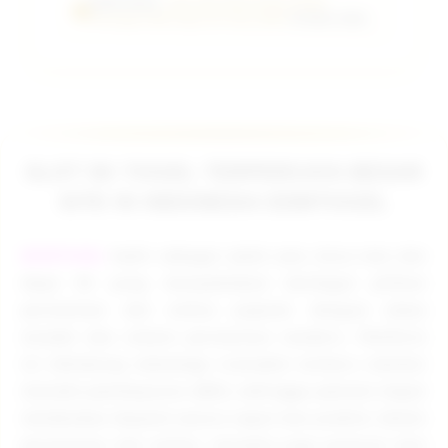
EDMTOGEL:
Link Slot Depo Dana Tanpa
Potongan Min Depo 5k Atau 5000
Terbaik 2026.
SLOT 5K TOGEL TERPERCAYA BESAR
SITE IN INDONESIA EDMTOGEL
EDMTOGEL
hadir sebagai salah satu situs toto slot
depo 5K yang menyediakan berbagai pilihan
permainan slot online populer dengan akses
mudah dan sistem permainan modern. Platform
ini didukung teknologi transaksi terbaru melalui
metode pembayaran QRIS, sehingga pemain dapat
melakukan deposit secara cepat dan praktis. Selain
permainan slot online, tersedia juga pasaran toto