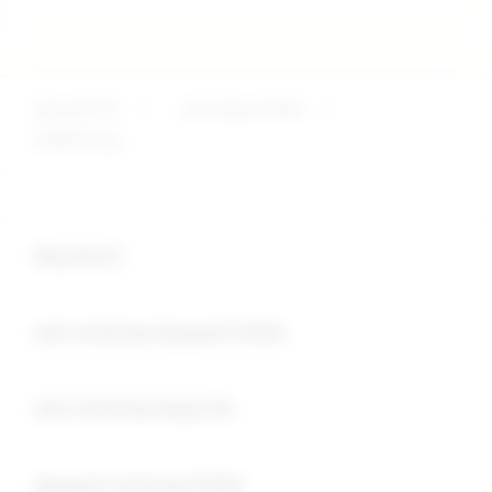
deposit 5k
>
slot depo 5000
>
EDMTOGEL
Buka
Footer Navigation
Keyword :
Buka
slot minimal deposit 5000
Buka
slot minimal depo 5k
Buka
deposit minimal 5000