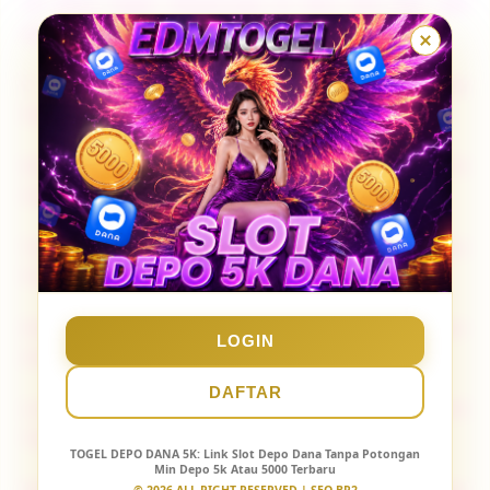
10 Situs Togel Terpercaya & Toto Slot Bet 100
Gacor
5 Bandar Togel Terpercaya Pasaran Lengkap
Hadiah 10 Juta
EDMTOGEL Link Alternatif Penghasil Cuan Depo 5K
Dana
Togel Deposit 5000 EDMTOGEL Resmi Tanpa
Potongan
Daftar Bandar Togel Terpercaya Resmi Tewrbesar
LOGIN
Indonesia
DAFTAR
Link EDMTOGEL Resmi Promotor Resmi IDN LIVE
Togel 4D
TOGEL DEPO DANA 5K
: Link Slot Depo Dana Tanpa Potongan
Min Depo 5k Atau 5000 Terbaru
Situs EDMTOGEL⟢ Spesialis Situs Toto Togel Online