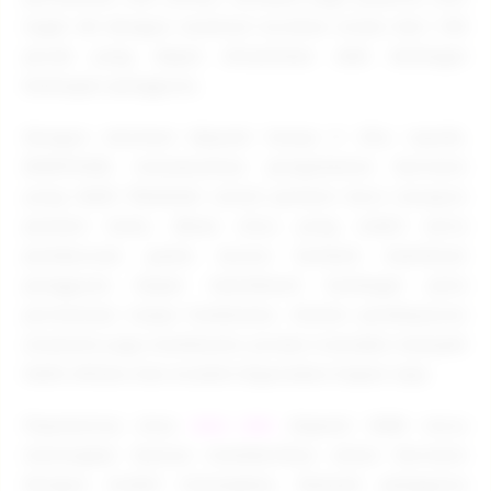
togel 4D dengan nominal taruhan mulai dari 100
perak yang dapat dimainkan oleh berbagai
kalangan pengguna.
Dengan minimal deposit hanya 5 ribu rupiah,
EDMTOGEL menawarkan pengalaman bermain
yang lebih fleksibel untuk pemain baru maupun
pemain lama. Akses situs yang stabil serta
pembaruan game secara berkala membuat
pengguna dapat menikmati berbagai jenis
permainan tanpa hambatan. Sistem pembayaran
otomatis juga membantu proses transaksi menjadi
lebih efisien dan mudah digunakan kapan saja.
Popularitas situs
toto slot
deposit 5000 terus
meningkat karena memberikan solusi bermain
dengan modal terjangkau. Banyak pengguna