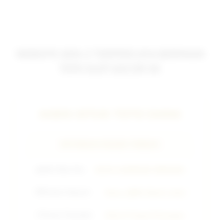
WEBSITE GEN-Z TERPERCAYA BERMAIN
TOTO SLOT GACOR 5K
AGEN SITUS TOTO DANA
INFORMASI ENGINE TERBAIK
🔥
Win Rate Slot
98.9% GAMPANG MENANG
💳
Sistem Deposit
Dana, QRIS, Bank Lokal
⚡
Proses Transaksi
Kilat & Tanpa Potongan