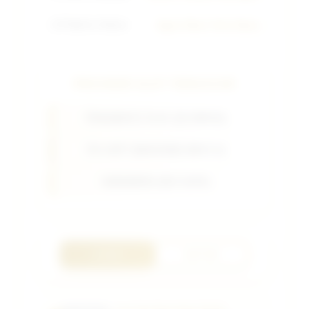
📱
Platform Utama
Agen Situs Toto Dana
PROVIDER SLOT TERGACOR
PRAGMATIC PLAY (OLYMPUS)
PG SOFT (MAHJONG WAYS 2)
HABANERO (KOI GATE)
LOGIN
DAFTAR