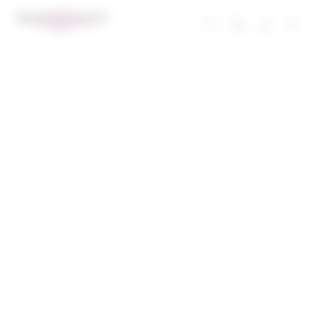
Skip
to
Troli
Login
Navigation
Deposit 5000
content