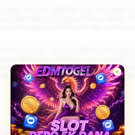
emudahan transaksi, EDMTOGEL juga menyediakan a
i perangkat seperti smartphone maupun desktop. Ha
 permainan kapan saja dan di mana saja melalui lay
mencoba bermain, proses pendaftaran akun juga t
strasi melalui menu daftar atau login, kemudian m
elah akun aktif dan deposit mulai dari 5000 berhas
i situs EDMTOGEL sudah dapat langsung dimainkan d
a & Link Agen Slot Gacor Hari Ini