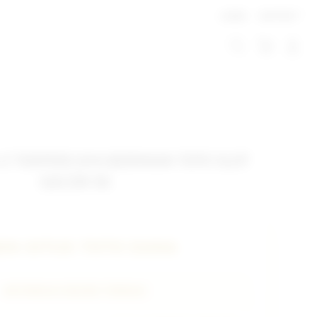
LOGIN
DAFTAR
Troli
slot 5000
Agen Situs Toto
slot 5000
-Z TERPERCAYA BERMAIN TOTO SLOT
GACOR 5K
EN SITUS TOTO DANA
INFORMASI ENGINE TERBAIK