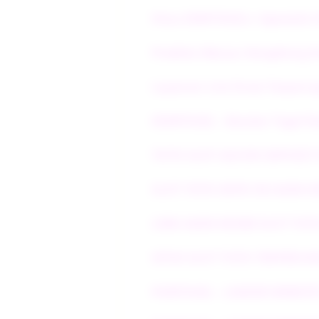
Situs EDMTOGEL⟢ Spesialis 
Prediksi Macau HongKong Si
Layanan Live Draw Terperca
EDMTOGEL - Bandar Togel Re
TOTO SLOT GACOR DEPOSIT 
SLOT TOTO DEPO 5K AGEN 
LINK AGEN RESMI SLOT TOT
SITUS SLOT TOTO TERPERCA
PUBTOGEL - LEADER WEBSIT