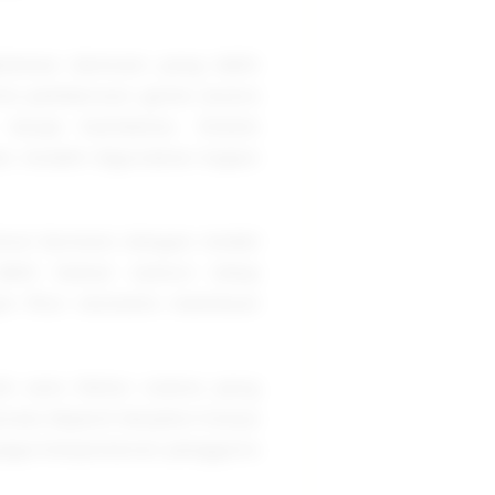
laman bermain yang lebih
erta pembaruan game secara
 tanpa hambatan. Sistem
 dan mudah digunakan kapan
lusi bermain dengan modal
 lebih hemat namun tetap
an fitur otomatis membuat
lah satu faktor utama yang
ses deposit berjalan hanya
enjaga kenyamanan pengguna