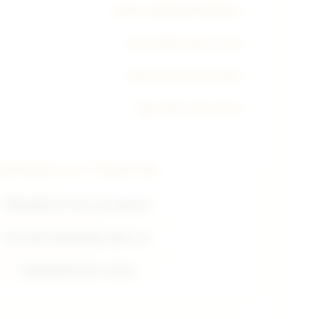
98.9% GAMPANG MENANG
Dana, QRIS, Bank Lokal
Kilat & Tanpa Potongan
Agen Situs Toto Dana
ROVIDER SLOT TERGACOR
PRAGMATIC PLAY (OLYMPUS)
PG SOFT (MAHJONG WAYS 2)
HABANERO (KOI GATE)