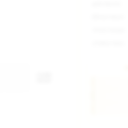
🔥
Win Rate Slot
💳
Sistem Deposit
⚡
Proses Transaksi
📱
Platform Utama
P
+4 lebih
banyak