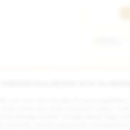
EDMTOGEL:
Link
Terbaik 2026.
TERPERCAYA BESAR SITE IN IND
lah satu situs toto slot depo 5K yang menyediakan
n akses mudah dan sistem permainan modern. Platf
metode pembayaran QRIS, sehingga pemain dapat mel
an slot online, tersedia juga pasaran toto togel 4D 