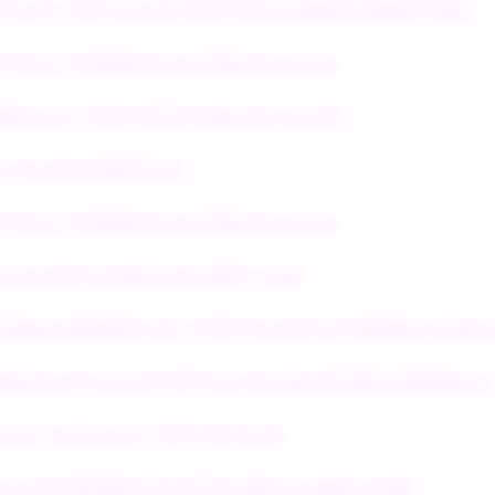
E SLOT TOTO GACOR DEPO 5K ASURANSI AMAN 100%
S TOGEL TERPERCAYA RESMI WLA 2026
AIN SLOT TOTO DEPO DANA 5K GACOR
LOT GACOR EDMTOGEL
S TOGEL TERPERCAYA RESMI WLA 2026
AYA GACOR 4D MUDAH DAPAT CUAN
TARAN MEMBER SLOT TOTO GACOR 4D TERBARU 2026/2
AIN SLOT GACOR TOTO 4D ONLINE REVIEW BINTANG 5
OGEL AGEN SLOT TOTO 5K NO#1
 SLOT TERPERCAYA DEPO QRIS 5K AMAN 100%