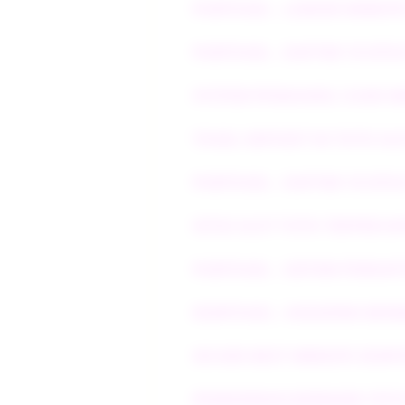
PUBTOGEL - LEADER WEBSIT
PUBTOGEL - DAFTAR 10 SITU
SYSTEM PENGHASIL CUAN M
TOGEL DEPOSIT 5K TOTO S
PUBTOGEL - DAFTAR 10 SITU
SITUS SLOT TOTO TERPERC
PUBTOGEL - SISTEM PENDAF
EDMTOGEL : KEGIATAN BERM
SECURE BEST WEBSITE EDMT
PENDIDIKAN BERMAIN TOTO