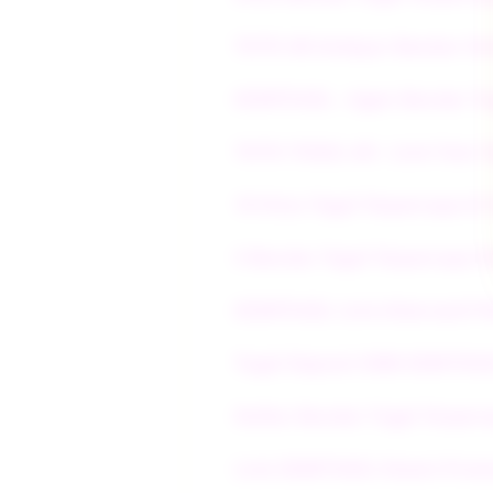
TOTO 4D Ambyar Bandar Onl
EDMTOGEL - Agen Bandar Tog
TOTO TOGEL 4D : Link Toto 
10 Situs Togel Terpercaya & 
5 Bandar Togel Terpercaya 
EDMTOGEL Link Alternatif P
Togel Deposit 5000 EDMTOG
Daftar Bandar Togel Terper
Link EDMTOGEL Resmi Promo