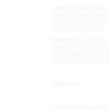
Tidak hanya fokus pada k
digunakan melalui berbaga
fleksibel untuk menikmati
yang praktis dan modern.
Bagi pengguna yang ingin 
hanya perlu melakukan regi
selama beberapa menit. Set
permainan yang tersedia d
Artikel Terkait :
Situs Bandar Togel Terpercay