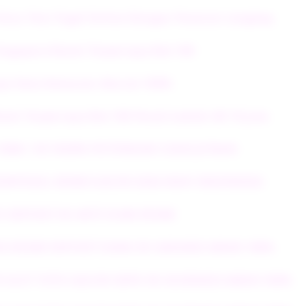
Situs Toto Togel Online Dengan Pasaran Lengkap
ngapore Resmi Terpercaya Bet 100
ya Data Keluaran Akurat 100%
smi Terpercaya Bet 100 Perak hadiah 4D 10 juta
5000 / 5K TANPA POTONGAN CUAN JUTAAN
EDMTOGEL RESMI GACOR 2026 NO#1 INDONESIA
O DEPOSIT 5K ANTI SCAM RESMI
YA RESMI DEPOSIT DANA 5K GARANSI AMAN 100%
E SLOT TOTO GACOR DEPO 5K ASURANSI AMAN 100%