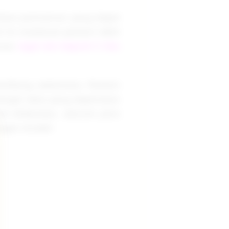
kses permainan yang dapat
l ini membuat pemain lebih
anan
togel slot deposit 5 ribu
erbilang sederhana. Pemain
engisi data yang diperlukan
il dilakukan, seluruh jenis
engan mudah.