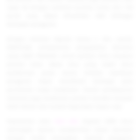
togel 4D dengan nominal taruhan mulai dari 100
perak yang dapat dimainkan oleh berbagai
kalangan pengguna.
Dengan minimal deposit hanya 5 ribu rupiah,
EDMTOGEL menawarkan pengalaman bermain
yang lebih fleksibel untuk pemain baru maupun
pemain lama. Akses situs yang stabil serta
pembaruan game secara berkala membuat
pengguna dapat menikmati berbagai jenis
permainan tanpa hambatan. Sistem pembayaran
otomatis juga membantu proses transaksi menjadi
lebih efisien dan mudah digunakan kapan saja.
Popularitas situs
toto slot
deposit 5000 terus
meningkat karena memberikan solusi bermain
dengan modal terjangkau. Banyak pengguna