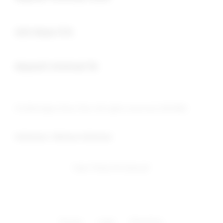
Buka
slot depo 5rb
Buka
deposit minimal 5k
© 2026 Agen Situs Toto. All rights reserved. SEO BR2
Indonesia / Bahasa Indonesia
Ingin Tetap Terhubung?
Privasi
Legal
Peta Situs