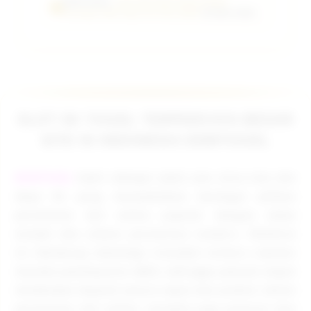
EDMTOGEL:
Link Slot Depo Dana Tanpa
Potongan Min Depo 5k Atau 5000
Terbaik 2026.
SLOT 5K TOGEL TERPERCAYA BESAR
SITE IN INDONESIA EDMTOGEL
EDMTOGEL
hadir sebagai salah satu situs toto slot
depo 5K yang menyediakan berbagai pilihan
permainan slot online populer dengan akses
mudah dan sistem permainan modern. Platform
ini didukung teknologi transaksi terbaru melalui
metode pembayaran QRIS, sehingga pemain dapat
melakukan deposit secara cepat dan praktis. Selain
permainan slot online, tersedia juga pasaran toto