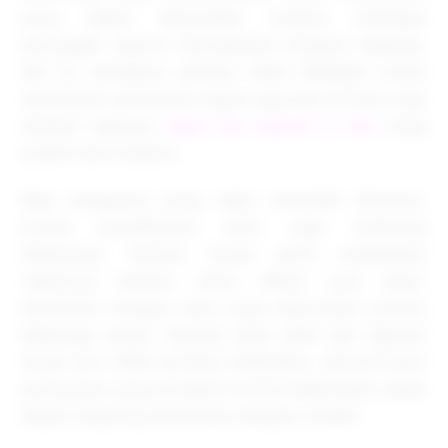
yang dapat digunakan melalui berbagai
perangkat seperti smartphone maupun desktop.
Hal ini membuat pemain lebih fleksibel untuk
menikmati permainan kapan saja dan di mana saja
melalui layanan
togel slot deposit 5 ribu
yang
praktis dan modern.
Bagi pengguna yang ingin mencoba bermain,
proses pendaftaran akun juga terbilang
sederhana. Pemain hanya perlu melakukan
registrasi melalui menu daftar atau login,
kemudian mengisi data yang diperlukan selama
beberapa menit. Setelah akun aktif dan deposit
mulai dari 5000 berhasil dilakukan, seluruh jenis
permainan yang tersedia di situs EDMTOGEL sudah
dapat langsung dimainkan dengan mudah.