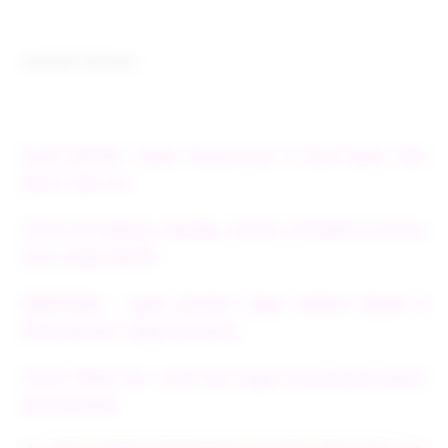
Artikel Terkait :
Situs Bandar Togel Terpercaya & Link Agen Slot
Gacor Hari Ini
TOTO 4D Ambyar Bandar Online TOTO88 & Utama
Situs Togel Resmi
EDMTOGEL - Agen Bandar Togel Online Resmi &
Situs Bandar Togel Terbesar
TOTO TOGEL 4D : Link Toto Togel Terpercaya Resmi
Online No#1