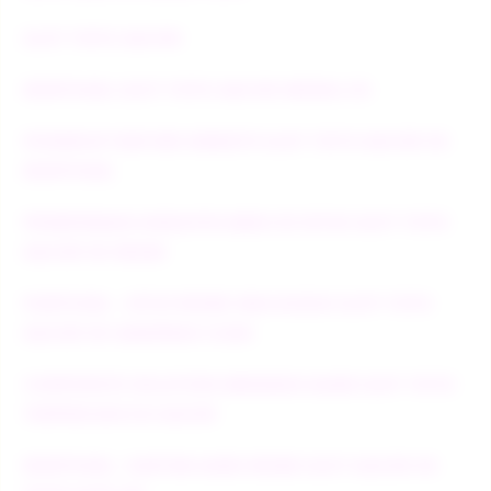
SLOT TOTO GACOR
EDMTOGEL SLOT TOTO GACOR MODAL 5K
POWERUP FEATURE WEBSITE SLOT TOTO GACOR 5K
EDMTOGEL
PENERIMAAN ANGGOTA BARU DI SITUS SLOT TOTO
GACOR 5K RESMI
PUBTOGEL - SITUS RESMI SMA KUDUS SLOT TOTO
GACOR 5K GAMPANG CUAN
CORPOROTE SOLUTION BERMAIN GAME SLOT TOTO
TERPERCAYA 5K GACOR
EDMTOGEL : DAFTAR AGEN RESMI SLOT GACOR 5K