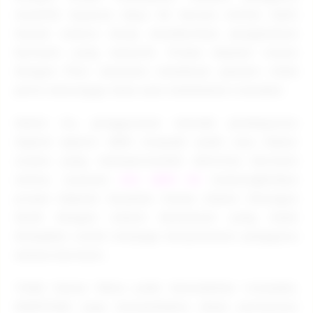
memilih layanan depo 5K karena dinilai lebih
hemat namun tetap memberikan pengalaman
bermain yang menarik. Proses deposit instan
dengan fitur otomatis membuat pemain tidak
perlu menunggu lama saat melakukan transaksi.
Selain itu, penggunaan metode pembayaran
digital seperti QRIS menjadi salah satu faktor
utama yang mempermudah aktivitas bermain
online. Layanan
slot QRIS 5K
memungkinkan
proses deposit berjalan hanya dalam hitungan
detik dengan sistem keamanan yang telah
disiapkan untuk menjaga kenyamanan pengguna
selama bermain.
Tidak hanya fokus pada kemudahan transaksi,
EDMTOGEL juga menyediakan akses permainan