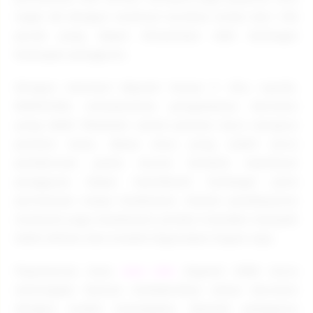
togel 4D dengan nominal taruhan mulai dari 100
perak yang dapat dimainkan oleh berbagai
kalangan pengguna.
Dengan minimal deposit hanya 5 ribu rupiah,
EDMTOGEL menawarkan pengalaman bermain
yang lebih fleksibel untuk pemain baru maupun
pemain lama. Akses situs yang stabil serta
pembaruan game secara berkala membuat
pengguna dapat menikmati berbagai jenis
permainan tanpa hambatan. Sistem pembayaran
otomatis juga membantu proses transaksi menjadi
lebih efisien dan mudah digunakan kapan saja.
Popularitas situs
toto slot
deposit 5000 terus
meningkat karena memberikan solusi bermain
dengan modal terjangkau. Banyak pengguna