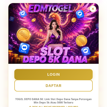
10 Situs Togel Terpercaya & Toto Slot Bet 100
Gacor
5 Bandar Togel Terpercaya Pasaran Lengkap
Hadiah 10 Juta
EDMTOGEL Link Alternatif Penghasil Cuan Depo 5K
Dana
Togel Deposit 5000 EDMTOGEL Resmi Tanpa
Potongan
Daftar Bandar Togel Terpercaya Resmi Tewrbesar
LOGIN
Indonesia
DAFTAR
Link EDMTOGEL Resmi Promotor Resmi IDN LIVE
Togel 4D
TOGEL DEPO DANA 5K
: Link Slot Depo Dana Tanpa Potongan
Min Depo 5k Atau 5000 Terbaru
Situs EDMTOGEL⟢ Spesialis Situs Toto Togel Online