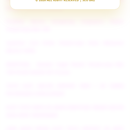
© 2026 ALL RIGHT RESERVED | SEO BR2
Dengan Pasaran Lengkap
Prediksi Macau HongKong Singapore Resmi
Terpercaya Bet 100
Layanan Live Draw Terpercaya Data Keluaran
Akurat 100%
EDMTOGEL - Bandar Togel Resmi Terpercaya Bet
100 Perak hadiah 4D 10 juta
TOTO SLOT GACOR DEPOSIT 5000 / 5K TANPA
POTONGAN CUAN JUTAAN
SLOT TOTO DEPO 5K AGEN EDMTOGEL RESMI GACOR
2026 NO#1 INDONESIA
LINK AGEN RESMI SLOT TOTO DEPOSIT 5K ANTI