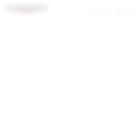
Skip
to
Troli
Login
Navigation
Deposit 5000
content