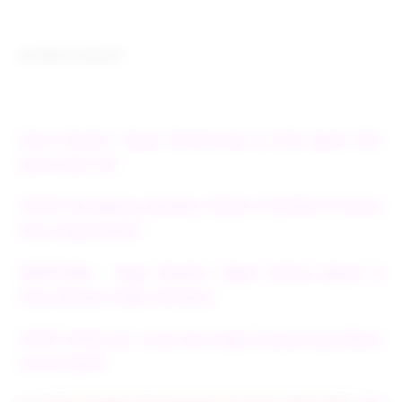
Artikel Terkait :
Situs Bandar Togel Terpercaya & Link Agen Slot
Gacor Hari Ini
TOTO 4D Ambyar Bandar Online TOTO88 & Utama
Situs Togel Resmi
EDMTOGEL - Agen Bandar Togel Online Resmi &
Situs Bandar Togel Terbesar
TOTO TOGEL 4D : Link Toto Togel Terpercaya Resmi
Online No#1