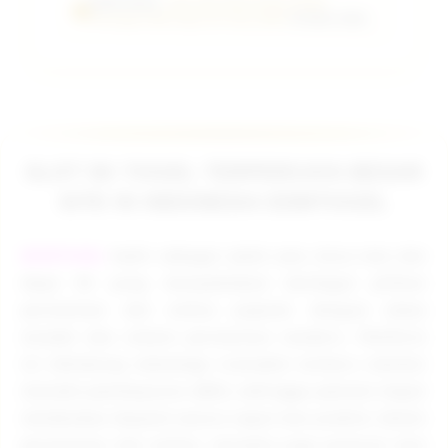
EDMTOGEL:
Link Slot Depo Dana Tanpa
Potongan Min Depo 5k Atau 5000
Terbaik 2026.
SLOT 5K TOGEL TERPERCAYA BESAR
SITE IN INDONESIA EDMTOGEL
EDMTOGEL
hadir sebagai salah satu situs toto slot
depo 5K yang menyediakan berbagai pilihan
permainan slot online populer dengan akses
mudah dan sistem permainan modern. Platform
ini didukung teknologi transaksi terbaru melalui
metode pembayaran QRIS, sehingga pemain dapat
melakukan deposit secara cepat dan praktis. Selain
permainan slot online, tersedia juga pasaran toto