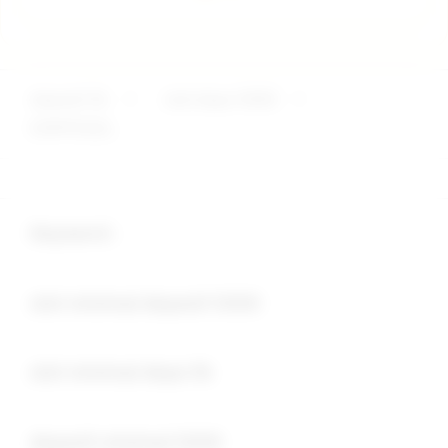
deposit 5k
>
slot depo 5000
>
EDMTOGEL
Buka
Footer Navigation
Keyword :
Buka
slot minimal deposit 5000
Buka
slot minimal depo 5k
Buka
deposit minimal 5000