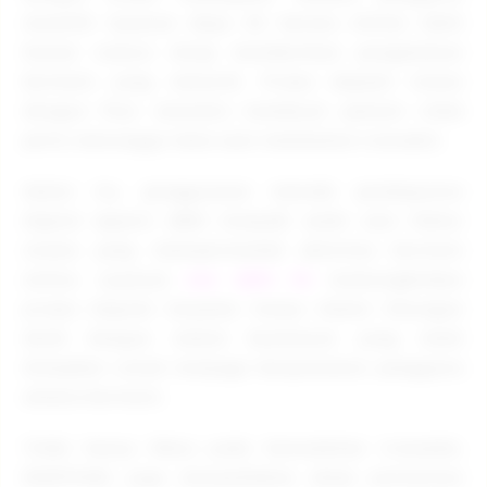
memilih layanan depo 5K karena dinilai lebih
hemat namun tetap memberikan pengalaman
bermain yang menarik. Proses deposit instan
dengan fitur otomatis membuat pemain tidak
perlu menunggu lama saat melakukan transaksi.
Selain itu, penggunaan metode pembayaran
digital seperti QRIS menjadi salah satu faktor
utama yang mempermudah aktivitas bermain
online. Layanan
slot QRIS 5K
memungkinkan
proses deposit berjalan hanya dalam hitungan
detik dengan sistem keamanan yang telah
disiapkan untuk menjaga kenyamanan pengguna
selama bermain.
Tidak hanya fokus pada kemudahan transaksi,
EDMTOGEL juga menyediakan akses permainan