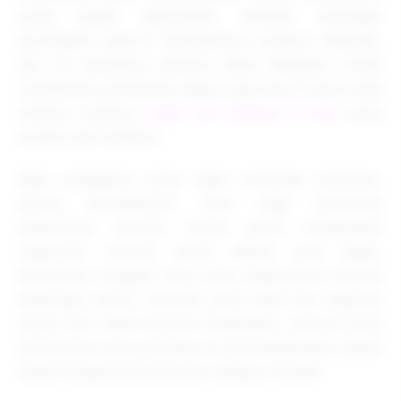
yang dapat digunakan melalui berbagai
perangkat seperti smartphone maupun desktop.
Hal ini membuat pemain lebih fleksibel untuk
menikmati permainan kapan saja dan di mana saja
melalui layanan
togel slot deposit 5 ribu
yang
praktis dan modern.
Bagi pengguna yang ingin mencoba bermain,
proses pendaftaran akun juga terbilang
sederhana. Pemain hanya perlu melakukan
registrasi melalui menu daftar atau login,
kemudian mengisi data yang diperlukan selama
beberapa menit. Setelah akun aktif dan deposit
mulai dari 5000 berhasil dilakukan, seluruh jenis
permainan yang tersedia di situs EDMTOGEL sudah
dapat langsung dimainkan dengan mudah.