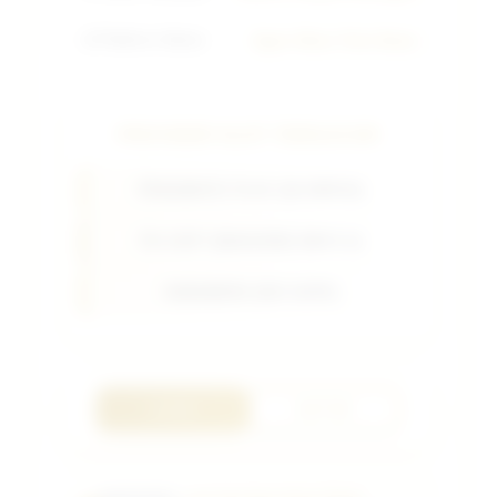
📱
Platform Utama
Agen Situs Toto Dana
PROVIDER SLOT TERGACOR
PRAGMATIC PLAY (OLYMPUS)
PG SOFT (MAHJONG WAYS 2)
HABANERO (KOI GATE)
LOGIN
DAFTAR