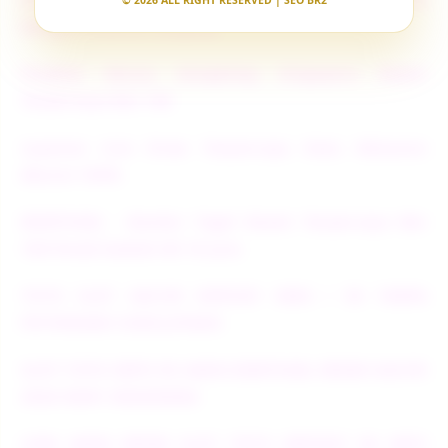
© 2026 ALL RIGHT RESERVED | SEO BR2
Dengan Pasaran Lengkap
Prediksi Macau HongKong Singapore Resmi
Terpercaya Bet 100
Layanan Live Draw Terpercaya Data Keluaran
Akurat 100%
EDMTOGEL - Bandar Togel Resmi Terpercaya Bet
100 Perak hadiah 4D 10 juta
TOTO SLOT GACOR DEPOSIT 5000 / 5K TANPA
POTONGAN CUAN JUTAAN
SLOT TOTO DEPO 5K AGEN EDMTOGEL RESMI GACOR
2026 NO#1 INDONESIA
LINK AGEN RESMI SLOT TOTO DEPOSIT 5K ANTI