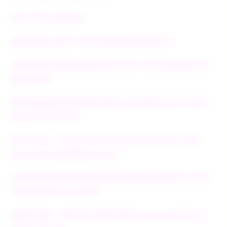
SLOT TOTO GACOR
EDMTOGEL SLOT TOTO GACOR MODAL 5K
POWERUP FEATURE WEBSITE SLOT TOTO GACOR 5K
EDMTOGEL
PENERIMAAN ANGGOTA BARU DI SITUS SLOT TOTO
GACOR 5K RESMI
PUBTOGEL - SITUS RESMI SMA KUDUS SLOT TOTO
GACOR 5K GAMPANG CUAN
CORPOROTE SOLUTION BERMAIN GAME SLOT TOTO
TERPERCAYA 5K GACOR
EDMTOGEL : DAFTAR AGEN RESMI SLOT GACOR 5K