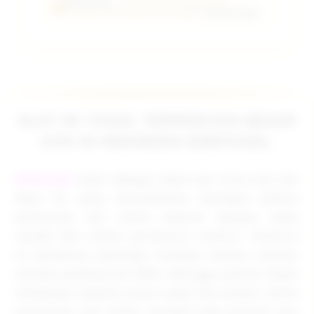
EDMTOGEL:
Link Slot Depo Dana Tanpa
Potongan Min Depo 5k Atau 5000
Terbaik 2026.
SLOT 5K TOGEL TERPERCAYA BESAR
SITE IN INDONESIA EDMTOGEL
EDMTOGEL
hadir sebagai salah satu situs toto slot
depo 5K yang menyediakan berbagai pilihan
permainan slot online populer dengan akses
mudah dan sistem permainan modern. Platform
ini didukung teknologi transaksi terbaru melalui
metode pembayaran QRIS, sehingga pemain dapat
melakukan deposit secara cepat dan praktis. Selain
permainan slot online, tersedia juga pasaran toto