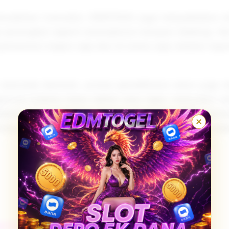
emudahan transaksi, EDMTOGEL juga menyediakan a
i perangkat seperti smartphone maupun desktop. Ha
 permainan kapan saja dan di mana saja melalui lay
mencoba bermain, proses pendaftaran akun juga t
strasi melalui menu daftar atau login, kemudian m
elah akun aktif dan deposit mulai dari 5000 berhas
i situs EDMTOGEL sudah dapat langsung dimainkan d
a & Link Agen Slot Gacor Hari Ini