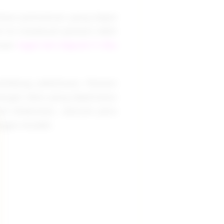
kses permainan yang dapat
l ini membuat pemain lebih
anan
togel slot deposit 5 ribu
erbilang sederhana. Pemain
engisi data yang diperlukan
il dilakukan, seluruh jenis
engan mudah.