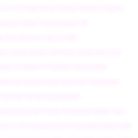
Situs Toto Togel Online Dengan Pasaran Lengkap
ngapore Resmi Terpercaya Bet 100
ya Data Keluaran Akurat 100%
smi Terpercaya Bet 100 Perak hadiah 4D 10 juta
5000 / 5K TANPA POTONGAN CUAN JUTAAN
EDMTOGEL RESMI GACOR 2026 NO#1 INDONESIA
O DEPOSIT 5K ANTI SCAM RESMI
YA RESMI DEPOSIT DANA 5K GARANSI AMAN 100%
E SLOT TOTO GACOR DEPO 5K ASURANSI AMAN 100%