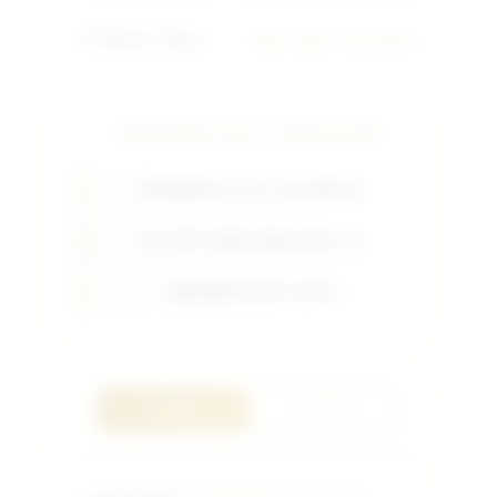
📱
Platform Utama
Agen Situs Toto Dana
PROVIDER SLOT TERGACOR
PRAGMATIC PLAY (OLYMPUS)
PG SOFT (MAHJONG WAYS 2)
HABANERO (KOI GATE)
LOGIN
DAFTAR