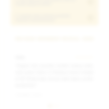
Jangan khawatir! Layanan support Live
+
hemat yang tersedia?
Anda tetap utuh masuk ke saldo akun tanpa
Chat VVIP kami siaga 24 jam penuh untuk
potongan sepeserpun.
membantu memastikan setiap kendala
5. Apakah data pribadi pendaftar
Tersedia ribuan jenis game mulai dari
+
terjamin keamanannya?
pengisian saldo minimal deposit 5000 Anda
provider slot ternama seperti Pragmatic
terselesaikan dalam hitungan detik.
Play, PG Soft, dan Habanero yang
Sangat aman 100% ! Kami menggunakan
semuanya bisa dimainkan secara hemat
REVIEW MEMBER MODAL 5000
sistem enkripsi tingkat tinggi yang
mulai dari modal 5k saja dan juga togel
memastikan seluruh data pendaftar baru
online.
tetap terlindungi dan terjaga
Halim
★★★★★
Vir
kerahasiaannya.
"Engine dan provider terbaik emang beda,
"B
main game Gates of Olympus lancar banget
50
di HP. Modal depo 5k aja udah dapet scatter
Ga
berkali-kali."
La
Terverifikasi - Hari Ini
Terv