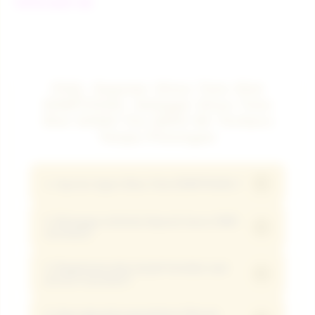
TOTO SLOT 4D
FAQ: Seputar Situs Toto Slot
EDMTOGEL Sebagai Situs Toto
Slot DANA Via QRIS 5K Terbaru
Tanpa Potongan
+
1. Apa itu Agen Situs Toto EDMTOGEL?
2. Mengapa minimal deposit harus 5000
EDMTOGEL adalah link Agen Situs Toto
+
via Dana?
Online terpercaya di Indonesia yang
mendukung transaksi via DANA dan sistem
3. Bagaimana jika terjadi kendala saat
Metode Dana memungkinkan proses
+
proses transaksi?
QRIS tanpa potongan dengan proses cepat
transfer kilat tanpa biaya tambahan,
hanya dalam hitungan detik.
sehingga modal hiburan hemat 5000 rupiah
4. Apa saja jenis permainan hiburan