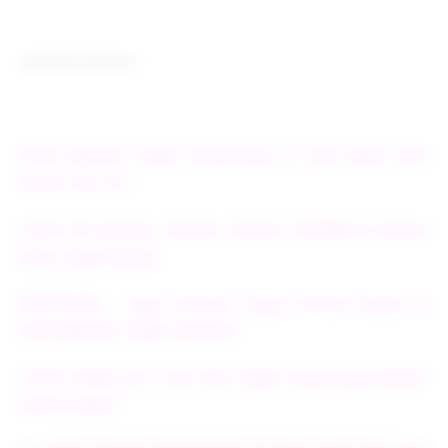
Artikel Terkait :
Situs Bandar Togel Terpercaya & Link Agen Slot
Gacor Hari Ini
TOTO 4D Ambyar Bandar Online TOTO88 & Utama
Situs Togel Resmi
EDMTOGEL - Agen Bandar Togel Online Resmi &
Situs Bandar Togel Terbesar
TOTO TOGEL 4D : Link Toto Togel Terpercaya Resmi
Online No#1