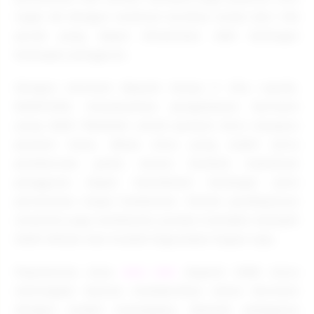
togel 4D dengan nominal taruhan mulai dari 100
perak yang dapat dimainkan oleh berbagai
kalangan pengguna.
Dengan minimal deposit hanya 5 ribu rupiah,
EDMTOGEL menawarkan pengalaman bermain
yang lebih fleksibel untuk pemain baru maupun
pemain lama. Akses situs yang stabil serta
pembaruan game secara berkala membuat
pengguna dapat menikmati berbagai jenis
permainan tanpa hambatan. Sistem pembayaran
otomatis juga membantu proses transaksi menjadi
lebih efisien dan mudah digunakan kapan saja.
Popularitas situs
toto slot
deposit 5000 terus
meningkat karena memberikan solusi bermain
dengan modal terjangkau. Banyak pengguna