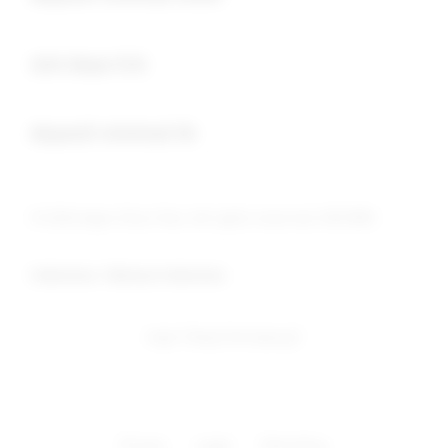
Buka
slot depo 5rb
Buka
deposit minimal 5k
© 2026 Agen Situs Toto. All rights reserved. SEO BR2
Indonesia / Bahasa Indonesia
Ingin Tetap Terhubung?
Privasi
Legal
Peta Situs