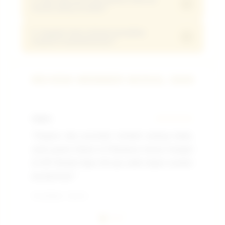
Jangan khawatir! Layanan support Live
+
hemat yang tersedia?
Anda tetap utuh masuk ke saldo akun tanpa
Chat VVIP kami siaga 24 jam penuh untuk
potongan sepeserpun.
membantu memastikan setiap kendala
5. Apakah data pribadi pendaftar
Tersedia ribuan jenis game mulai dari
+
terjamin keamanannya?
pengisian saldo minimal deposit 5000 Anda
provider slot ternama seperti Pragmatic
terselesaikan dalam hitungan detik.
Play, PG Soft, dan Habanero yang
Sangat aman 100% ! Kami menggunakan
semuanya bisa dimainkan secara hemat
REVIEW MEMBER MODAL 5000
sistem enkripsi tingkat tinggi yang
mulai dari modal 5k saja dan juga togel
memastikan seluruh data pendaftar baru
online.
tetap terlindungi dan terjaga
Halim
★★★★★
Vir
kerahasiaannya.
"Engine dan provider terbaik emang beda,
"B
main game Gates of Olympus lancar banget
50
di HP. Modal depo 5k aja udah dapet scatter
Ga
berkali-kali."
La
Terverifikasi - Hari Ini
Terv