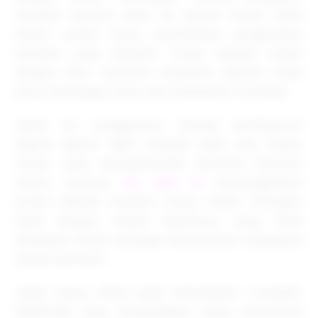
memilih layanan depo 5K karena dinilai lebih
hemat namun tetap memberikan pengalaman
bermain yang menarik. Proses deposit instan
dengan fitur otomatis membuat pemain tidak
perlu menunggu lama saat melakukan transaksi.
Selain itu, penggunaan metode pembayaran
digital seperti QRIS menjadi salah satu faktor
utama yang mempermudah aktivitas bermain
online. Layanan
slot QRIS 5K
memungkinkan
proses deposit berjalan hanya dalam hitungan
detik dengan sistem keamanan yang telah
disiapkan untuk menjaga kenyamanan pengguna
selama bermain.
Tidak hanya fokus pada kemudahan transaksi,
EDMTOGEL juga menyediakan akses permainan