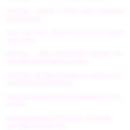
PUBTOGEL - DAFTAR 10 SITUS TOGEL TERPERCAYA
RESMI WLA 2026
SITUS SLOT TOTO TERPERCAYA GACOR 4D MUDAH
DAPAT CUAN
PUBTOGEL - SISTEM PENDAFTARAN MEMBER SLOT
TOTO GACOR 4D TERBARU 2026/2027
EDMTOGEL : KEGIATAN BERMAIN SLOT GACOR TOTO
4D ONLINE REVIEW BINTANG 5
SECURE BEST WEBSITE EDMTOGEL AGEN SLOT TOTO
5K NO#1
PENDIDIKAN BERMAIN TOTO SLOT TERPERCAYA
DEPO QRIS 5K AMAN 100%