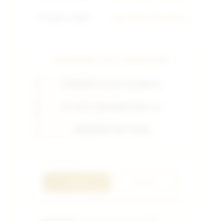
📱
Platform Utama
Agen Situs Toto Dana
PROVIDER SLOT TERGACOR
PRAGMATIC PLAY (OLYMPUS)
PG SOFT (MAHJONG WAYS 2)
HABANERO (KOI GATE)
LOGIN
DAFTAR