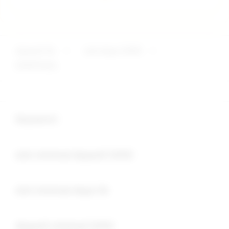
deposit 5k
>
slot depo 5000
>
EDMTOGEL
Buka
Footer Navigation
Keyword :
Buka
slot minimal deposit 5000
Buka
slot minimal depo 5k
Buka
deposit minimal 5000