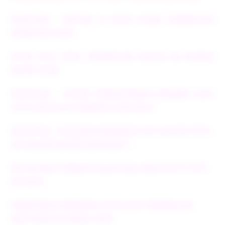
PUBTOGEL - DAFTAR 10 SITUS TOGEL TERPERCAYA
RESMI WLA 2026
SITUS SLOT TOTO TERPERCAYA GACOR 4D MUDAH
DAPAT CUAN
PUBTOGEL - SISTEM PENDAFTARAN MEMBER SLOT
TOTO GACOR 4D TERBARU 2026/2027
EDMTOGEL : KEGIATAN BERMAIN SLOT GACOR TOTO
4D ONLINE REVIEW BINTANG 5
SECURE BEST WEBSITE EDMTOGEL AGEN SLOT TOTO
5K NO#1
PENDIDIKAN BERMAIN TOTO SLOT TERPERCAYA
DEPO QRIS 5K AMAN 100%