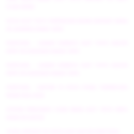
SCAM RESMI
SITUS SLOT TOTO TERPERCAYA RESMI DEPOSIT DANA
5K GARANSI AMAN 100%
PUBTOGEL - LEADER WEBSITE SLOT TOTO GACOR
DEPO 5K ASURANSI AMAN 100%
PUBTOGEL - LEADER WEBSITE SLOT TOTO GACOR
DEPO 5K ASURANSI AMAN 100%
PUBTOGEL - DAFTAR 10 SITUS TOGEL TERPERCAYA
RESMI WLA 2026
SYSTEM PENGHASIL CUAN MAIN SLOT TOTO DEPO
DANA 5K GACOR
TOGEL DEPOSIT 5K TOTO SLOT GACOR EDMTOGEL