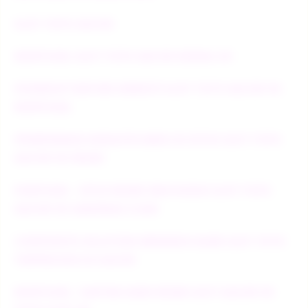
SLOT TOTO GACOR
EDMTOGEL SLOT TOTO GACOR MODAL 5K
POWERUP FEATURE WEBSITE SLOT TOTO GACOR 5K
EDMTOGEL
PENERIMAAN ANGGOTA BARU DI SITUS SLOT TOTO
GACOR 5K RESMI
PUBTOGEL - SITUS RESMI SMA KUDUS SLOT TOTO
GACOR 5K GAMPANG CUAN
CORPOROTE SOLUTION BERMAIN GAME SLOT TOTO
TERPERCAYA 5K GACOR
EDMTOGEL : DAFTAR AGEN RESMI SLOT GACOR 5K