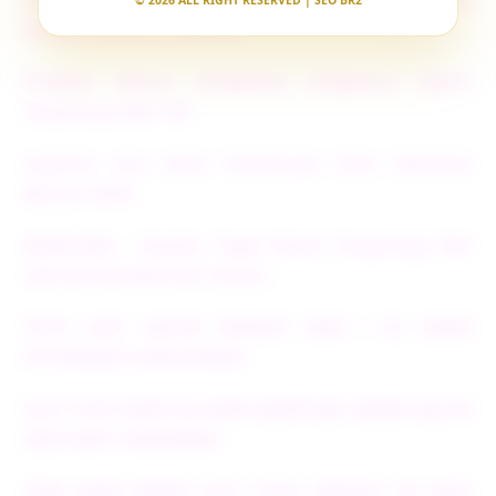
© 2026 ALL RIGHT RESERVED | SEO BR2
Dengan Pasaran Lengkap
Prediksi Macau HongKong Singapore Resmi
Terpercaya Bet 100
Layanan Live Draw Terpercaya Data Keluaran
Akurat 100%
EDMTOGEL - Bandar Togel Resmi Terpercaya Bet
100 Perak hadiah 4D 10 juta
TOTO SLOT GACOR DEPOSIT 5000 / 5K TANPA
POTONGAN CUAN JUTAAN
SLOT TOTO DEPO 5K AGEN EDMTOGEL RESMI GACOR
2026 NO#1 INDONESIA
LINK AGEN RESMI SLOT TOTO DEPOSIT 5K ANTI