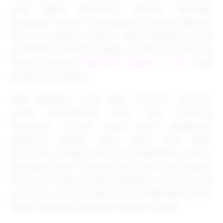
yang dapat digunakan melalui berbagai
perangkat seperti smartphone maupun desktop.
Hal ini membuat pemain lebih fleksibel untuk
menikmati permainan kapan saja dan di mana saja
melalui layanan
togel slot deposit 5 ribu
yang
praktis dan modern.
Bagi pengguna yang ingin mencoba bermain,
proses pendaftaran akun juga terbilang
sederhana. Pemain hanya perlu melakukan
registrasi melalui menu daftar atau login,
kemudian mengisi data yang diperlukan selama
beberapa menit. Setelah akun aktif dan deposit
mulai dari 5000 berhasil dilakukan, seluruh jenis
permainan yang tersedia di situs EDMTOGEL sudah
dapat langsung dimainkan dengan mudah.