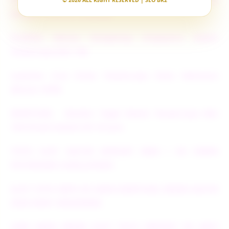
© 2026 ALL RIGHT RESERVED | SEO BR2
Dengan Pasaran Lengkap
Prediksi Macau HongKong Singapore Resmi
Terpercaya Bet 100
Layanan Live Draw Terpercaya Data Keluaran
Akurat 100%
EDMTOGEL - Bandar Togel Resmi Terpercaya Bet
100 Perak hadiah 4D 10 juta
TOTO SLOT GACOR DEPOSIT 5000 / 5K TANPA
POTONGAN CUAN JUTAAN
SLOT TOTO DEPO 5K AGEN EDMTOGEL RESMI GACOR
2026 NO#1 INDONESIA
LINK AGEN RESMI SLOT TOTO DEPOSIT 5K ANTI