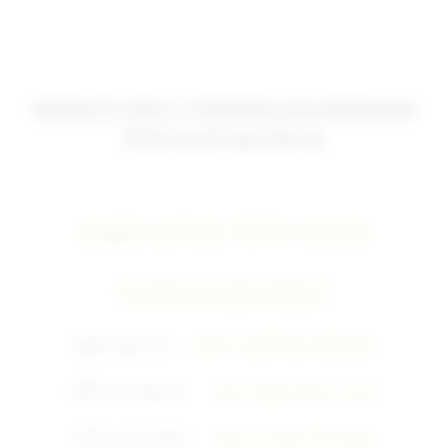
WEBSITE GEN-Z TERPERCAYA BERMAIN
TOTO SLOT GACOR 5K
AGEN SITUS TOTO DANA
INFORMASI ENGINE TERBAIK
🔥
Win Rate Slot
98.9% GAMPANG MENANG
💳
Sistem Deposit
Dana, QRIS, Bank Lokal
⚡
Proses Transaksi
Kilat & Tanpa Potongan