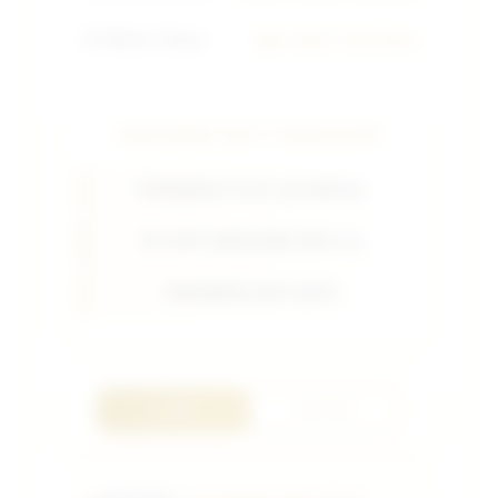
📱
Platform Utama
Agen Situs Toto Dana
PROVIDER SLOT TERGACOR
PRAGMATIC PLAY (OLYMPUS)
PG SOFT (MAHJONG WAYS 2)
HABANERO (KOI GATE)
LOGIN
DAFTAR