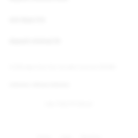
Buka
slot depo 5rb
Buka
deposit minimal 5k
© 2026 Agen Situs Toto. All rights reserved. SEO BR2
Indonesia / Bahasa Indonesia
Ingin Tetap Terhubung?
Privasi
Legal
Peta Situs