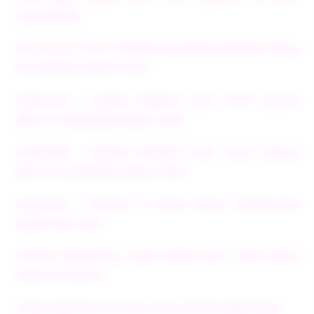
SCAM RESMI
SITUS SLOT TOTO TERPERCAYA RESMI DEPOSIT DANA
5K GARANSI AMAN 100%
PUBTOGEL - LEADER WEBSITE SLOT TOTO GACOR
DEPO 5K ASURANSI AMAN 100%
PUBTOGEL - LEADER WEBSITE SLOT TOTO GACOR
DEPO 5K ASURANSI AMAN 100%
PUBTOGEL - DAFTAR 10 SITUS TOGEL TERPERCAYA
RESMI WLA 2026
SYSTEM PENGHASIL CUAN MAIN SLOT TOTO DEPO
DANA 5K GACOR
TOGEL DEPOSIT 5K TOTO SLOT GACOR EDMTOGEL