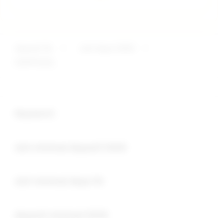
deposit 5k
>
slot depo 5000
>
EDMTOGEL
Buka
Footer Navigation
Keyword :
Buka
slot minimal deposit 5000
Buka
slot minimal depo 5k
Buka
deposit minimal 5000