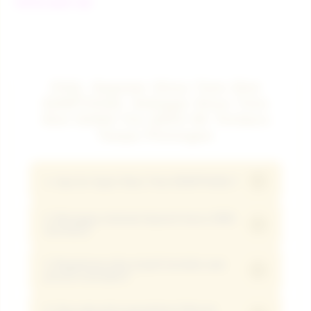
TOTO SLOT 4D
FAQ: Seputar Situs Toto Slot
EDMTOGEL Sebagai Situs Toto
Slot DANA Via QRIS 5K Terbaru
Tanpa Potongan
+
1. Apa itu Agen Situs Toto EDMTOGEL?
2. Mengapa minimal deposit harus 5000
EDMTOGEL adalah link Agen Situs Toto
+
via Dana?
Online terpercaya di Indonesia yang
mendukung transaksi via DANA dan sistem
3. Bagaimana jika terjadi kendala saat
Metode Dana memungkinkan proses
+
proses transaksi?
QRIS tanpa potongan dengan proses cepat
transfer kilat tanpa biaya tambahan,
hanya dalam hitungan detik.
sehingga modal hiburan hemat 5000 rupiah
4. Apa saja jenis permainan hiburan