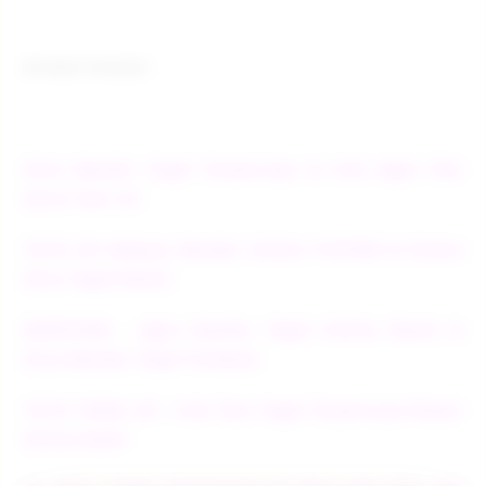
Artikel Terkait :
Situs Bandar Togel Terpercaya & Link Agen Slot
Gacor Hari Ini
TOTO 4D Ambyar Bandar Online TOTO88 & Utama
Situs Togel Resmi
EDMTOGEL - Agen Bandar Togel Online Resmi &
Situs Bandar Togel Terbesar
TOTO TOGEL 4D : Link Toto Togel Terpercaya Resmi
Online No#1