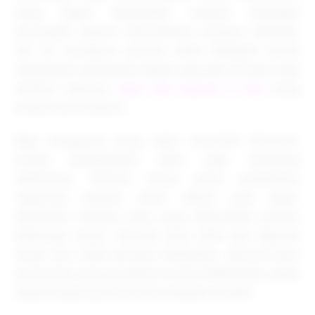
yang dapat digunakan melalui berbagai
perangkat seperti smartphone maupun desktop.
Hal ini membuat pemain lebih fleksibel untuk
menikmati permainan kapan saja dan di mana saja
melalui layanan
togel slot deposit 5 ribu
yang
praktis dan modern.
Bagi pengguna yang ingin mencoba bermain,
proses pendaftaran akun juga terbilang
sederhana. Pemain hanya perlu melakukan
registrasi melalui menu daftar atau login,
kemudian mengisi data yang diperlukan selama
beberapa menit. Setelah akun aktif dan deposit
mulai dari 5000 berhasil dilakukan, seluruh jenis
permainan yang tersedia di situs EDMTOGEL sudah
dapat langsung dimainkan dengan mudah.