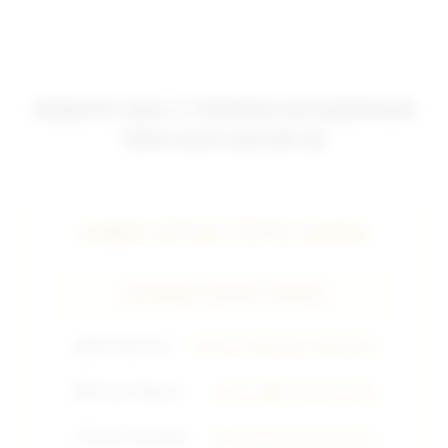
WEBSITE GEN-Z TERPERCAYA BERMAIN
TOTO SLOT GACOR 5K
AGEN SITUS TOTO DANA
INFORMASI ENGINE TERBAIK
🔥
Win Rate Slot
98.9% GAMPANG MENANG
💳
Sistem Deposit
Dana, QRIS, Bank Lokal
⚡
Proses Transaksi
Kilat & Tanpa Potongan