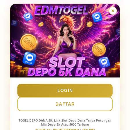
10 Situs Togel Terpercaya & Toto Slot Bet 100
Gacor
5 Bandar Togel Terpercaya Pasaran Lengkap
Hadiah 10 Juta
EDMTOGEL Link Alternatif Penghasil Cuan Depo 5K
Dana
Togel Deposit 5000 EDMTOGEL Resmi Tanpa
Potongan
Daftar Bandar Togel Terpercaya Resmi Tewrbesar
LOGIN
Indonesia
DAFTAR
Link EDMTOGEL Resmi Promotor Resmi IDN LIVE
Togel 4D
TOGEL DEPO DANA 5K
: Link Slot Depo Dana Tanpa Potongan
Min Depo 5k Atau 5000 Terbaru
Situs EDMTOGEL⟢ Spesialis Situs Toto Togel Online