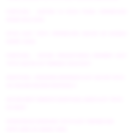
PUBTOGEL - DAFTAR 10 SITUS TOGEL TERPERCAYA
RESMI WLA 2026
SITUS SLOT TOTO TERPERCAYA GACOR 4D MUDAH
DAPAT CUAN
PUBTOGEL - SISTEM PENDAFTARAN MEMBER SLOT
TOTO GACOR 4D TERBARU 2026/2027
EDMTOGEL : KEGIATAN BERMAIN SLOT GACOR TOTO
4D ONLINE REVIEW BINTANG 5
SECURE BEST WEBSITE EDMTOGEL AGEN SLOT TOTO
5K NO#1
PENDIDIKAN BERMAIN TOTO SLOT TERPERCAYA
DEPO QRIS 5K AMAN 100%