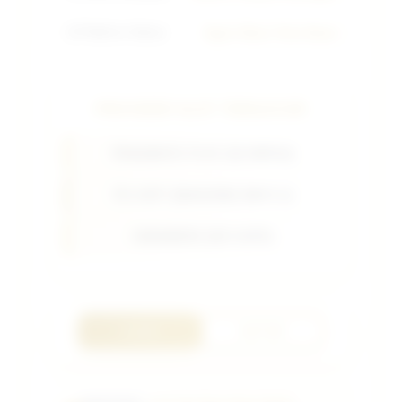
📱
Platform Utama
Agen Situs Toto Dana
PROVIDER SLOT TERGACOR
PRAGMATIC PLAY (OLYMPUS)
PG SOFT (MAHJONG WAYS 2)
HABANERO (KOI GATE)
LOGIN
DAFTAR