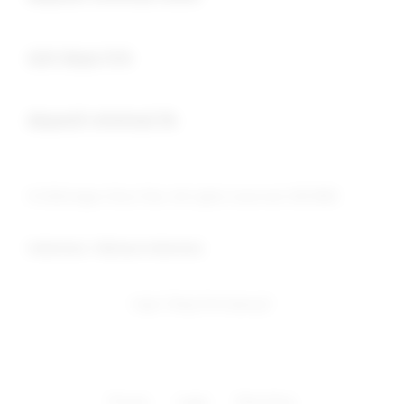
Buka
slot depo 5rb
Buka
deposit minimal 5k
© 2026 Agen Situs Toto. All rights reserved. SEO BR2
Indonesia / Bahasa Indonesia
Ingin Tetap Terhubung?
Privasi
Legal
Peta Situs