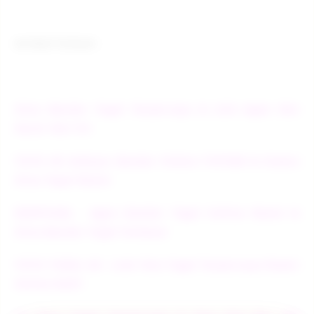
Artikel Terkait :
Situs Bandar Togel Terpercaya & Link Agen Slot
Gacor Hari Ini
TOTO 4D Ambyar Bandar Online TOTO88 & Utama
Situs Togel Resmi
EDMTOGEL - Agen Bandar Togel Online Resmi &
Situs Bandar Togel Terbesar
TOTO TOGEL 4D : Link Toto Togel Terpercaya Resmi
Online No#1