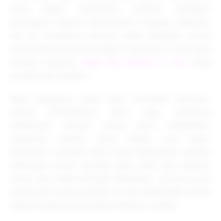
yang dapat digunakan melalui berbagai
perangkat seperti smartphone maupun desktop.
Hal ini membuat pemain lebih fleksibel untuk
menikmati permainan kapan saja dan di mana saja
melalui layanan
togel slot deposit 5 ribu
yang
praktis dan modern.
Bagi pengguna yang ingin mencoba bermain,
proses pendaftaran akun juga terbilang
sederhana. Pemain hanya perlu melakukan
registrasi melalui menu daftar atau login,
kemudian mengisi data yang diperlukan selama
beberapa menit. Setelah akun aktif dan deposit
mulai dari 5000 berhasil dilakukan, seluruh jenis
permainan yang tersedia di situs EDMTOGEL sudah
dapat langsung dimainkan dengan mudah.