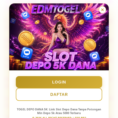
10 Situs Togel Terpercaya & Toto Slot Bet 100
Gacor
5 Bandar Togel Terpercaya Pasaran Lengkap
Hadiah 10 Juta
EDMTOGEL Link Alternatif Penghasil Cuan Depo 5K
Dana
Togel Deposit 5000 EDMTOGEL Resmi Tanpa
Potongan
Daftar Bandar Togel Terpercaya Resmi Tewrbesar
LOGIN
Indonesia
DAFTAR
Link EDMTOGEL Resmi Promotor Resmi IDN LIVE
Togel 4D
TOGEL DEPO DANA 5K
: Link Slot Depo Dana Tanpa Potongan
Min Depo 5k Atau 5000 Terbaru
Situs EDMTOGEL⟢ Spesialis Situs Toto Togel Online