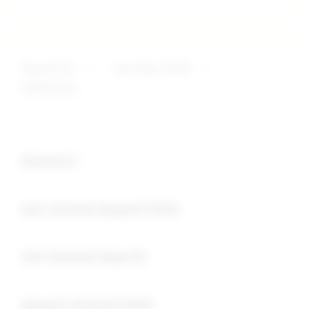
deposit 5k
>
slot depo 5000
>
EDMTOGEL
Buka
Footer Navigation
Keyword :
Buka
slot minimal deposit 5000
Buka
slot minimal depo 5k
Buka
deposit minimal 5000