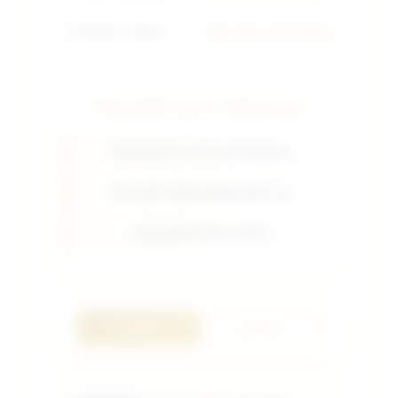
📱
Platform Utama
Agen Situs Toto Dana
PROVIDER SLOT TERGACOR
PRAGMATIC PLAY (OLYMPUS)
PG SOFT (MAHJONG WAYS 2)
HABANERO (KOI GATE)
LOGIN
DAFTAR