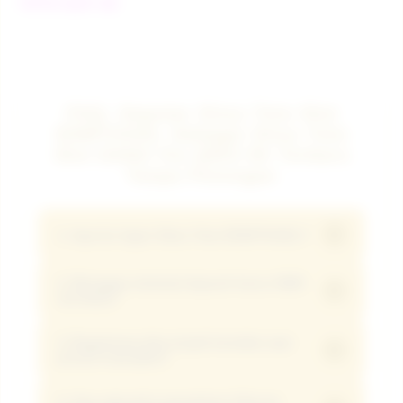
TOTO SLOT 4D
FAQ: Seputar Situs Toto Slot
EDMTOGEL Sebagai Situs Toto
Slot DANA Via QRIS 5K Terbaru
Tanpa Potongan
+
1. Apa itu Agen Situs Toto EDMTOGEL?
2. Mengapa minimal deposit harus 5000
EDMTOGEL adalah link Agen Situs Toto
+
via Dana?
Online terpercaya di Indonesia yang
mendukung transaksi via DANA dan sistem
3. Bagaimana jika terjadi kendala saat
Metode Dana memungkinkan proses
+
proses transaksi?
QRIS tanpa potongan dengan proses cepat
transfer kilat tanpa biaya tambahan,
hanya dalam hitungan detik.
sehingga modal hiburan hemat 5000 rupiah
4. Apa saja jenis permainan hiburan