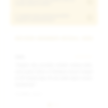
Jangan khawatir! Layanan support Live
+
hemat yang tersedia?
Anda tetap utuh masuk ke saldo akun tanpa
Chat VVIP kami siaga 24 jam penuh untuk
potongan sepeserpun.
membantu memastikan setiap kendala
5. Apakah data pribadi pendaftar
Tersedia ribuan jenis game mulai dari
+
terjamin keamanannya?
pengisian saldo minimal deposit 5000 Anda
provider slot ternama seperti Pragmatic
terselesaikan dalam hitungan detik.
Play, PG Soft, dan Habanero yang
Sangat aman 100% ! Kami menggunakan
semuanya bisa dimainkan secara hemat
REVIEW MEMBER MODAL 5000
sistem enkripsi tingkat tinggi yang
mulai dari modal 5k saja dan juga togel
memastikan seluruh data pendaftar baru
online.
tetap terlindungi dan terjaga
Halim
★★★★★
Vir
kerahasiaannya.
"Engine dan provider terbaik emang beda,
"B
main game Gates of Olympus lancar banget
50
di HP. Modal depo 5k aja udah dapet scatter
Ga
berkali-kali."
La
Terverifikasi - Hari Ini
Terv