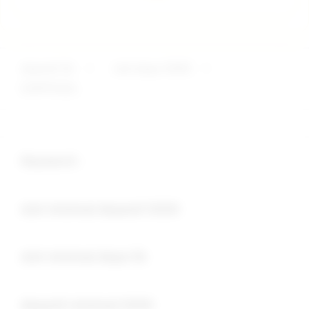
deposit 5k
>
slot depo 5000
>
EDMTOGEL
Buka
Footer Navigation
Keyword :
Buka
slot minimal deposit 5000
Buka
slot minimal depo 5k
Buka
deposit minimal 5000