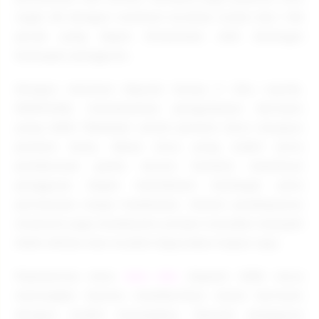
togel 4D dengan nominal taruhan mulai dari 100
perak yang dapat dimainkan oleh berbagai
kalangan pengguna.
Dengan minimal deposit hanya 5 ribu rupiah,
EDMTOGEL menawarkan pengalaman bermain
yang lebih fleksibel untuk pemain baru maupun
pemain lama. Akses situs yang stabil serta
pembaruan game secara berkala membuat
pengguna dapat menikmati berbagai jenis
permainan tanpa hambatan. Sistem pembayaran
otomatis juga membantu proses transaksi menjadi
lebih efisien dan mudah digunakan kapan saja.
Popularitas situs
toto slot
deposit 5000 terus
meningkat karena memberikan solusi bermain
dengan modal terjangkau. Banyak pengguna