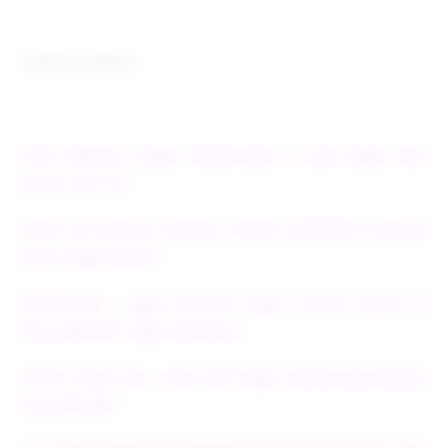
Artikel Terkait :
Situs Bandar Togel Terpercaya & Link Agen Slot
Gacor Hari Ini
TOTO 4D Ambyar Bandar Online TOTO88 & Utama
Situs Togel Resmi
EDMTOGEL - Agen Bandar Togel Online Resmi &
Situs Bandar Togel Terbesar
TOTO TOGEL 4D : Link Toto Togel Terpercaya Resmi
Online No#1