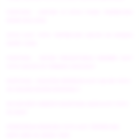
PUBTOGEL - DAFTAR 10 SITUS TOGEL TERPERCAYA
RESMI WLA 2026
SITUS SLOT TOTO TERPERCAYA GACOR 4D MUDAH
DAPAT CUAN
PUBTOGEL - SISTEM PENDAFTARAN MEMBER SLOT
TOTO GACOR 4D TERBARU 2026/2027
EDMTOGEL : KEGIATAN BERMAIN SLOT GACOR TOTO
4D ONLINE REVIEW BINTANG 5
SECURE BEST WEBSITE EDMTOGEL AGEN SLOT TOTO
5K NO#1
PENDIDIKAN BERMAIN TOTO SLOT TERPERCAYA
DEPO QRIS 5K AMAN 100%