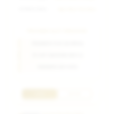
📱
Platform Utama
Agen Situs Toto Dana
PROVIDER SLOT TERGACOR
PRAGMATIC PLAY (OLYMPUS)
PG SOFT (MAHJONG WAYS 2)
HABANERO (KOI GATE)
LOGIN
DAFTAR