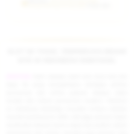
EDMTOGEL:
Link Slot Depo Dana Tanpa
Potongan Min Depo 5k Atau 5000
Terbaik 2026.
SLOT 5K TOGEL TERPERCAYA BESAR
SITE IN INDONESIA EDMTOGEL
EDMTOGEL
hadir sebagai salah satu situs toto slot
depo 5K yang menyediakan berbagai pilihan
permainan slot online populer dengan akses
mudah dan sistem permainan modern. Platform
ini didukung teknologi transaksi terbaru melalui
metode pembayaran QRIS, sehingga pemain dapat
melakukan deposit secara cepat dan praktis. Selain
permainan slot online, tersedia juga pasaran toto