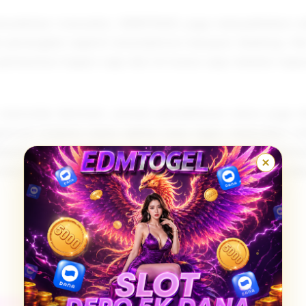
emudahan transaksi, EDMTOGEL juga menyediakan a
i perangkat seperti smartphone maupun desktop. Ha
 permainan kapan saja dan di mana saja melalui lay
mencoba bermain, proses pendaftaran akun juga t
strasi melalui menu daftar atau login, kemudian m
elah akun aktif dan deposit mulai dari 5000 berhas
i situs EDMTOGEL sudah dapat langsung dimainkan d
a & Link Agen Slot Gacor Hari Ini