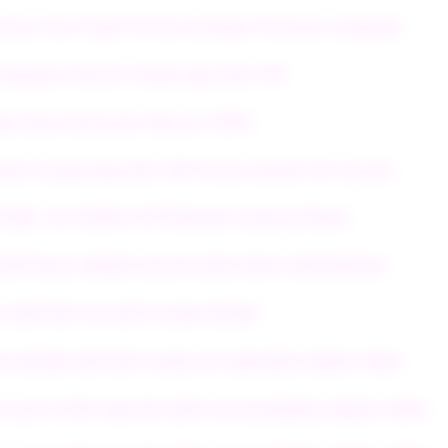
Situs Toto Togel Online Dengan Pasaran Lengkap
ngapore Resmi Terpercaya Bet 100
ya Data Keluaran Akurat 100%
smi Terpercaya Bet 100 Perak hadiah 4D 10 juta
5000 / 5K TANPA POTONGAN CUAN JUTAAN
EDMTOGEL RESMI GACOR 2026 NO#1 INDONESIA
O DEPOSIT 5K ANTI SCAM RESMI
YA RESMI DEPOSIT DANA 5K GARANSI AMAN 100%
E SLOT TOTO GACOR DEPO 5K ASURANSI AMAN 100%