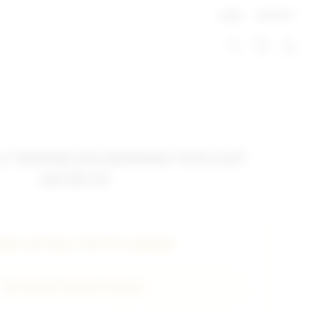
LOGIN
DAFTAR
Troli
slot 5000
Agen Situs Toto
slot 5000
-Z TERPERCAYA BERMAIN TOTO SLOT
GACOR 5K
EN SITUS TOTO DANA
INFORMASI ENGINE TERBAIK