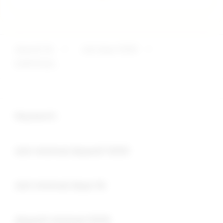
deposit 5k
>
slot depo 5000
>
EDMTOGEL
Buka
Footer Navigation
Keyword :
Buka
slot minimal deposit 5000
Buka
slot minimal depo 5k
Buka
deposit minimal 5000