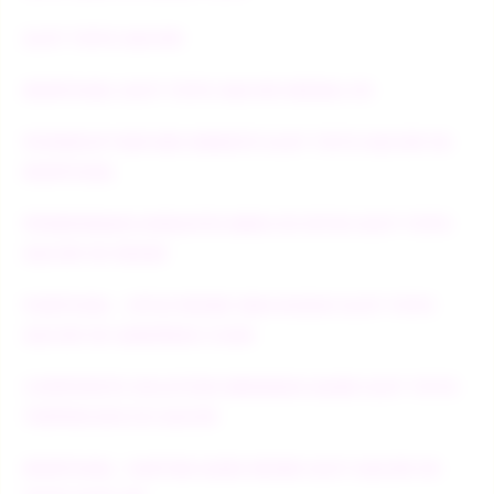
SLOT TOTO GACOR
EDMTOGEL SLOT TOTO GACOR MODAL 5K
POWERUP FEATURE WEBSITE SLOT TOTO GACOR 5K
EDMTOGEL
PENERIMAAN ANGGOTA BARU DI SITUS SLOT TOTO
GACOR 5K RESMI
PUBTOGEL - SITUS RESMI SMA KUDUS SLOT TOTO
GACOR 5K GAMPANG CUAN
CORPOROTE SOLUTION BERMAIN GAME SLOT TOTO
TERPERCAYA 5K GACOR
EDMTOGEL : DAFTAR AGEN RESMI SLOT GACOR 5K