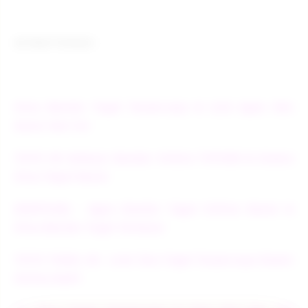
Artikel Terkait :
Situs Bandar Togel Terpercaya & Link Agen Slot
Gacor Hari Ini
TOTO 4D Ambyar Bandar Online TOTO88 & Utama
Situs Togel Resmi
EDMTOGEL - Agen Bandar Togel Online Resmi &
Situs Bandar Togel Terbesar
TOTO TOGEL 4D : Link Toto Togel Terpercaya Resmi
Online No#1