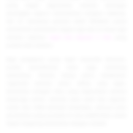
yang dapat digunakan melalui berbagai
perangkat seperti smartphone maupun desktop.
Hal ini membuat pemain lebih fleksibel untuk
menikmati permainan kapan saja dan di mana saja
melalui layanan
togel slot deposit 5 ribu
yang
praktis dan modern.
Bagi pengguna yang ingin mencoba bermain,
proses pendaftaran akun juga terbilang
sederhana. Pemain hanya perlu melakukan
registrasi melalui menu daftar atau login,
kemudian mengisi data yang diperlukan selama
beberapa menit. Setelah akun aktif dan deposit
mulai dari 5000 berhasil dilakukan, seluruh jenis
permainan yang tersedia di situs EDMTOGEL sudah
dapat langsung dimainkan dengan mudah.