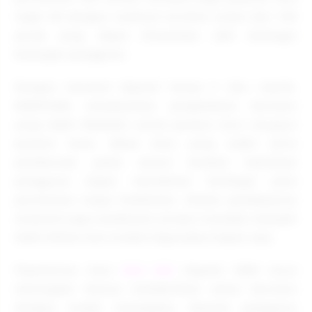
togel 4D dengan nominal taruhan mulai dari 100
perak yang dapat dimainkan oleh berbagai
kalangan pengguna.
Dengan minimal deposit hanya 5 ribu rupiah,
EDMTOGEL menawarkan pengalaman bermain
yang lebih fleksibel untuk pemain baru maupun
pemain lama. Akses situs yang stabil serta
pembaruan game secara berkala membuat
pengguna dapat menikmati berbagai jenis
permainan tanpa hambatan. Sistem pembayaran
otomatis juga membantu proses transaksi menjadi
lebih efisien dan mudah digunakan kapan saja.
Popularitas situs
toto slot
deposit 5000 terus
meningkat karena memberikan solusi bermain
dengan modal terjangkau. Banyak pengguna