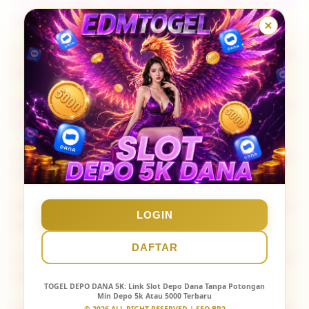
10 Situs Togel Terpercaya & Toto Slot Bet 100
Gacor
5 Bandar Togel Terpercaya Pasaran Lengkap
Hadiah 10 Juta
EDMTOGEL Link Alternatif Penghasil Cuan Depo 5K
Dana
Togel Deposit 5000 EDMTOGEL Resmi Tanpa
Potongan
Daftar Bandar Togel Terpercaya Resmi Tewrbesar
LOGIN
Indonesia
DAFTAR
Link EDMTOGEL Resmi Promotor Resmi IDN LIVE
Togel 4D
TOGEL DEPO DANA 5K
: Link Slot Depo Dana Tanpa Potongan
Min Depo 5k Atau 5000 Terbaru
Situs EDMTOGEL⟢ Spesialis Situs Toto Togel Online