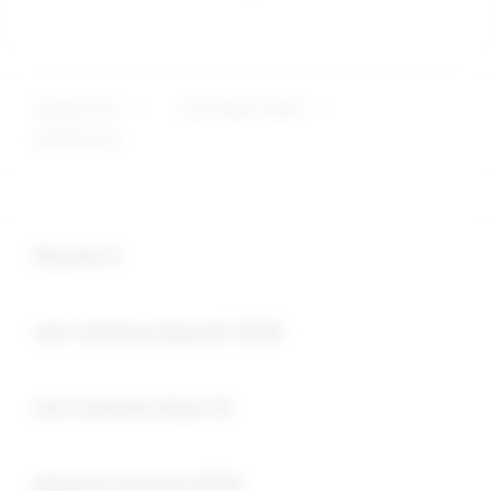
deposit 5k
>
slot depo 5000
>
EDMTOGEL
Buka
Footer Navigation
Keyword :
Buka
slot minimal deposit 5000
Buka
slot minimal depo 5k
Buka
deposit minimal 5000