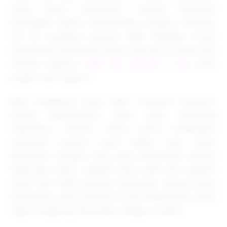
yang dapat digunakan melalui berbagai
perangkat seperti smartphone maupun desktop.
Hal ini membuat pemain lebih fleksibel untuk
menikmati permainan kapan saja dan di mana saja
melalui layanan
togel slot deposit 5 ribu
yang
praktis dan modern.
Bagi pengguna yang ingin mencoba bermain,
proses pendaftaran akun juga terbilang
sederhana. Pemain hanya perlu melakukan
registrasi melalui menu daftar atau login,
kemudian mengisi data yang diperlukan selama
beberapa menit. Setelah akun aktif dan deposit
mulai dari 5000 berhasil dilakukan, seluruh jenis
permainan yang tersedia di situs EDMTOGEL sudah
dapat langsung dimainkan dengan mudah.