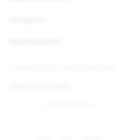
Buka
slot depo 5rb
Buka
deposit minimal 5k
© 2026 Agen Situs Toto. All rights reserved. SEO BR2
Indonesia / Bahasa Indonesia
Ingin Tetap Terhubung?
Privasi
Legal
Peta Situs