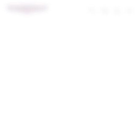
Skip
to
Troli
Login
Navigation
Deposit 5000
content