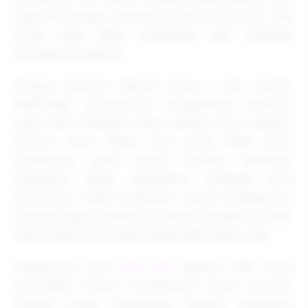
togel 4D dengan nominal taruhan mulai dari 100
perak yang dapat dimainkan oleh berbagai
kalangan pengguna.
Dengan minimal deposit hanya 5 ribu rupiah,
EDMTOGEL menawarkan pengalaman bermain
yang lebih fleksibel untuk pemain baru maupun
pemain lama. Akses situs yang stabil serta
pembaruan game secara berkala membuat
pengguna dapat menikmati berbagai jenis
permainan tanpa hambatan. Sistem pembayaran
otomatis juga membantu proses transaksi menjadi
lebih efisien dan mudah digunakan kapan saja.
Popularitas situs
toto slot
deposit 5000 terus
meningkat karena memberikan solusi bermain
dengan modal terjangkau. Banyak pengguna