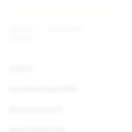
deposit 5k
>
slot depo 5000
>
EDMTOGEL
Buka
Footer Navigation
Keyword :
Buka
slot minimal deposit 5000
Buka
slot minimal depo 5k
Buka
deposit minimal 5000