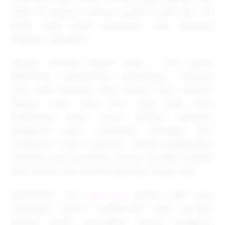
togel 4D dengan nominal taruhan mulai dari 100
perak yang dapat dimainkan oleh berbagai
kalangan pengguna.
Dengan minimal deposit hanya 5 ribu rupiah,
EDMTOGEL menawarkan pengalaman bermain
yang lebih fleksibel untuk pemain baru maupun
pemain lama. Akses situs yang stabil serta
pembaruan game secara berkala membuat
pengguna dapat menikmati berbagai jenis
permainan tanpa hambatan. Sistem pembayaran
otomatis juga membantu proses transaksi menjadi
lebih efisien dan mudah digunakan kapan saja.
Popularitas situs
toto slot
deposit 5000 terus
meningkat karena memberikan solusi bermain
dengan modal terjangkau. Banyak pengguna