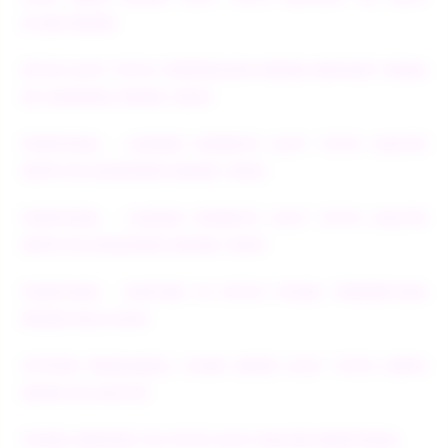
SCAM RESMI
SITUS SLOT TOTO TERPERCAYA RESMI DEPOSIT DANA
5K GARANSI AMAN 100%
PUBTOGEL - LEADER WEBSITE SLOT TOTO GACOR
DEPO 5K ASURANSI AMAN 100%
PUBTOGEL - LEADER WEBSITE SLOT TOTO GACOR
DEPO 5K ASURANSI AMAN 100%
PUBTOGEL - DAFTAR 10 SITUS TOGEL TERPERCAYA
RESMI WLA 2026
SYSTEM PENGHASIL CUAN MAIN SLOT TOTO DEPO
DANA 5K GACOR
TOGEL DEPOSIT 5K TOTO SLOT GACOR EDMTOGEL