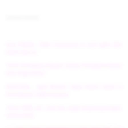
Artikel Terkait :
Situs Bandar Togel Terpercaya & Link Agen Slot
Gacor Hari Ini
TOTO 4D Ambyar Bandar Online TOTO88 & Utama
Situs Togel Resmi
EDMTOGEL - Agen Bandar Togel Online Resmi &
Situs Bandar Togel Terbesar
TOTO TOGEL 4D : Link Toto Togel Terpercaya Resmi
Online No#1