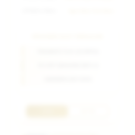
📱
Platform Utama
Agen Situs Toto Dana
PROVIDER SLOT TERGACOR
PRAGMATIC PLAY (OLYMPUS)
PG SOFT (MAHJONG WAYS 2)
HABANERO (KOI GATE)
LOGIN
DAFTAR