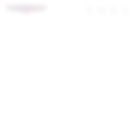
Skip
to
Troli
Login
Navigation
Deposit 5000
content