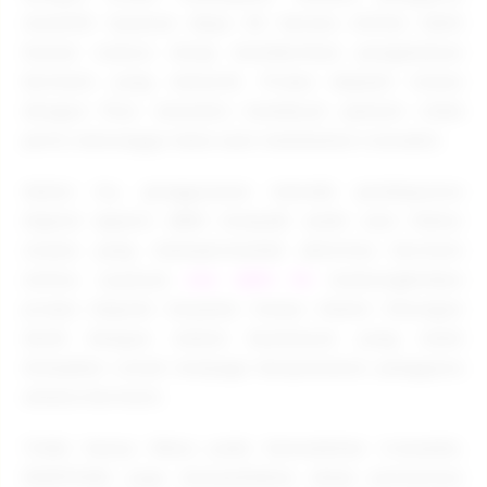
memilih layanan depo 5K karena dinilai lebih
hemat namun tetap memberikan pengalaman
bermain yang menarik. Proses deposit instan
dengan fitur otomatis membuat pemain tidak
perlu menunggu lama saat melakukan transaksi.
Selain itu, penggunaan metode pembayaran
digital seperti QRIS menjadi salah satu faktor
utama yang mempermudah aktivitas bermain
online. Layanan
slot QRIS 5K
memungkinkan
proses deposit berjalan hanya dalam hitungan
detik dengan sistem keamanan yang telah
disiapkan untuk menjaga kenyamanan pengguna
selama bermain.
Tidak hanya fokus pada kemudahan transaksi,
EDMTOGEL juga menyediakan akses permainan