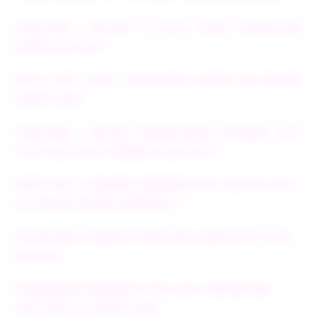
PUBTOGEL - DAFTAR 10 SITUS TOGEL TERPERCAYA
RESMI WLA 2026
SITUS SLOT TOTO TERPERCAYA GACOR 4D MUDAH
DAPAT CUAN
PUBTOGEL - SISTEM PENDAFTARAN MEMBER SLOT
TOTO GACOR 4D TERBARU 2026/2027
EDMTOGEL : KEGIATAN BERMAIN SLOT GACOR TOTO
4D ONLINE REVIEW BINTANG 5
SECURE BEST WEBSITE EDMTOGEL AGEN SLOT TOTO
5K NO#1
PENDIDIKAN BERMAIN TOTO SLOT TERPERCAYA
DEPO QRIS 5K AMAN 100%