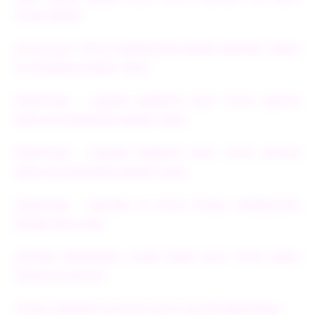
SCAM RESMI
SITUS SLOT TOTO TERPERCAYA RESMI DEPOSIT DANA
5K GARANSI AMAN 100%
PUBTOGEL - LEADER WEBSITE SLOT TOTO GACOR
DEPO 5K ASURANSI AMAN 100%
PUBTOGEL - LEADER WEBSITE SLOT TOTO GACOR
DEPO 5K ASURANSI AMAN 100%
PUBTOGEL - DAFTAR 10 SITUS TOGEL TERPERCAYA
RESMI WLA 2026
SYSTEM PENGHASIL CUAN MAIN SLOT TOTO DEPO
DANA 5K GACOR
TOGEL DEPOSIT 5K TOTO SLOT GACOR EDMTOGEL