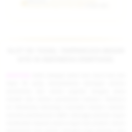
EDMTOGEL:
Link Slot Depo Dana Tanpa
Potongan Min Depo 5k Atau 5000
Terbaik 2026.
SLOT 5K TOGEL TERPERCAYA BESAR
SITE IN INDONESIA EDMTOGEL
EDMTOGEL
hadir sebagai salah satu situs toto slot
depo 5K yang menyediakan berbagai pilihan
permainan slot online populer dengan akses
mudah dan sistem permainan modern. Platform
ini didukung teknologi transaksi terbaru melalui
metode pembayaran QRIS, sehingga pemain dapat
melakukan deposit secara cepat dan praktis. Selain
permainan slot online, tersedia juga pasaran toto