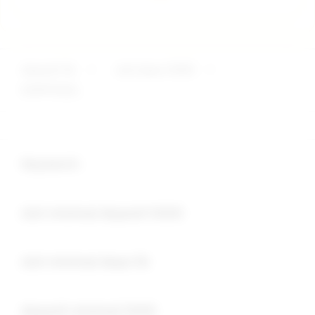
deposit 5k
>
slot depo 5000
>
EDMTOGEL
Buka
Footer Navigation
Keyword :
Buka
slot minimal deposit 5000
Buka
slot minimal depo 5k
Buka
deposit minimal 5000