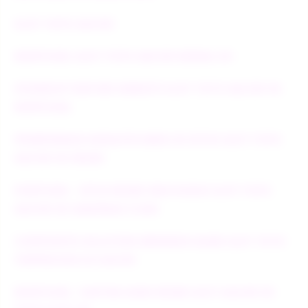
SLOT TOTO GACOR
EDMTOGEL SLOT TOTO GACOR MODAL 5K
POWERUP FEATURE WEBSITE SLOT TOTO GACOR 5K
EDMTOGEL
PENERIMAAN ANGGOTA BARU DI SITUS SLOT TOTO
GACOR 5K RESMI
PUBTOGEL - SITUS RESMI SMA KUDUS SLOT TOTO
GACOR 5K GAMPANG CUAN
CORPOROTE SOLUTION BERMAIN GAME SLOT TOTO
TERPERCAYA 5K GACOR
EDMTOGEL : DAFTAR AGEN RESMI SLOT GACOR 5K