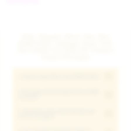
TOTO SLOT 4D
FAQ: Seputar Situs Toto Slot
EDMTOGEL Sebagai Situs Toto
Slot DANA Via QRIS 5K Terbaru
Tanpa Potongan
+
1. Apa itu Agen Situs Toto EDMTOGEL?
2. Mengapa minimal deposit harus 5000
EDMTOGEL adalah link Agen Situs Toto
+
via Dana?
Online terpercaya di Indonesia yang
mendukung transaksi via DANA dan sistem
3. Bagaimana jika terjadi kendala saat
Metode Dana memungkinkan proses
+
proses transaksi?
QRIS tanpa potongan dengan proses cepat
transfer kilat tanpa biaya tambahan,
hanya dalam hitungan detik.
sehingga modal hiburan hemat 5000 rupiah
4. Apa saja jenis permainan hiburan