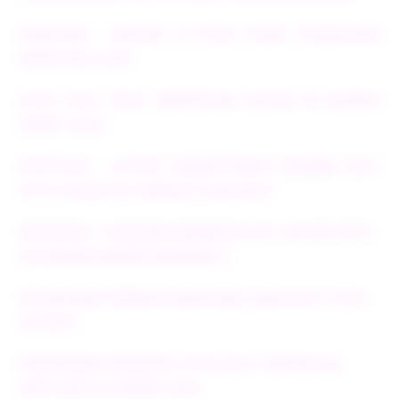
PUBTOGEL - DAFTAR 10 SITUS TOGEL TERPERCAYA
RESMI WLA 2026
SITUS SLOT TOTO TERPERCAYA GACOR 4D MUDAH
DAPAT CUAN
PUBTOGEL - SISTEM PENDAFTARAN MEMBER SLOT
TOTO GACOR 4D TERBARU 2026/2027
EDMTOGEL : KEGIATAN BERMAIN SLOT GACOR TOTO
4D ONLINE REVIEW BINTANG 5
SECURE BEST WEBSITE EDMTOGEL AGEN SLOT TOTO
5K NO#1
PENDIDIKAN BERMAIN TOTO SLOT TERPERCAYA
DEPO QRIS 5K AMAN 100%