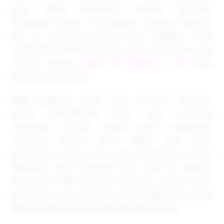
yang dapat digunakan melalui berbagai
perangkat seperti smartphone maupun desktop.
Hal ini membuat pemain lebih fleksibel untuk
menikmati permainan kapan saja dan di mana saja
melalui layanan
togel slot deposit 5 ribu
yang
praktis dan modern.
Bagi pengguna yang ingin mencoba bermain,
proses pendaftaran akun juga terbilang
sederhana. Pemain hanya perlu melakukan
registrasi melalui menu daftar atau login,
kemudian mengisi data yang diperlukan selama
beberapa menit. Setelah akun aktif dan deposit
mulai dari 5000 berhasil dilakukan, seluruh jenis
permainan yang tersedia di situs EDMTOGEL sudah
dapat langsung dimainkan dengan mudah.