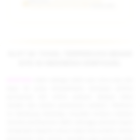
EDMTOGEL:
Link Slot Depo Dana Tanpa
Potongan Min Depo 5k Atau 5000
Terbaik 2026.
SLOT 5K TOGEL TERPERCAYA BESAR
SITE IN INDONESIA EDMTOGEL
EDMTOGEL
hadir sebagai salah satu situs toto slot
depo 5K yang menyediakan berbagai pilihan
permainan slot online populer dengan akses
mudah dan sistem permainan modern. Platform
ini didukung teknologi transaksi terbaru melalui
metode pembayaran QRIS, sehingga pemain dapat
melakukan deposit secara cepat dan praktis. Selain
permainan slot online, tersedia juga pasaran toto