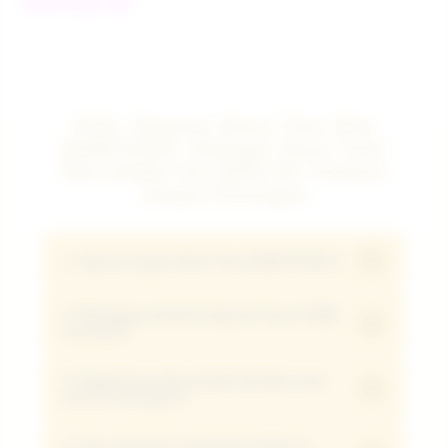
TOTO SLOT 4D
FAQ: Seputar Situs Toto Slot
EDMTOGEL Sebagai Situs Toto
Slot DANA Via QRIS 5K Terbaru
Tanpa Potongan
+
1. Apa itu Agen Situs Toto EDMTOGEL?
2. Mengapa minimal deposit harus 5000
EDMTOGEL adalah link Agen Situs Toto
+
via Dana?
Online terpercaya di Indonesia yang
mendukung transaksi via DANA dan sistem
3. Bagaimana jika terjadi kendala saat
Metode Dana memungkinkan proses
+
proses transaksi?
QRIS tanpa potongan dengan proses cepat
transfer kilat tanpa biaya tambahan,
hanya dalam hitungan detik.
sehingga modal hiburan hemat 5000 rupiah
4. Apa saja jenis permainan hiburan