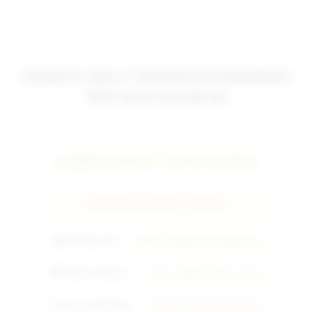
WEBSITE GEN-Z TERPERCAYA BERMAIN
TOTO SLOT GACOR 5K
AGEN SITUS TOTO DANA
INFORMASI ENGINE TERBAIK
🔥
Win Rate Slot
98.9% GAMPANG MENANG
💳
Sistem Deposit
Dana, QRIS, Bank Lokal
⚡
Proses Transaksi
Kilat & Tanpa Potongan