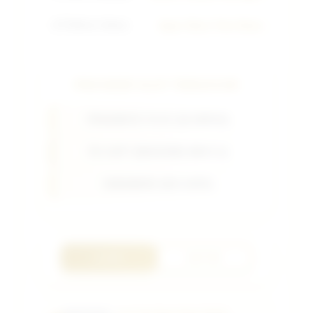
📱
Platform Utama
Agen Situs Toto Dana
PROVIDER SLOT TERGACOR
PRAGMATIC PLAY (OLYMPUS)
PG SOFT (MAHJONG WAYS 2)
HABANERO (KOI GATE)
LOGIN
DAFTAR