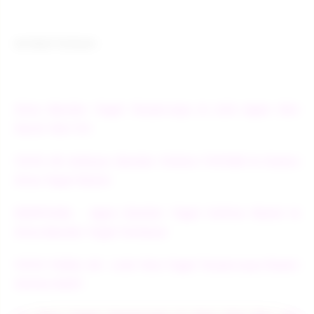
Artikel Terkait :
Situs Bandar Togel Terpercaya & Link Agen Slot
Gacor Hari Ini
TOTO 4D Ambyar Bandar Online TOTO88 & Utama
Situs Togel Resmi
EDMTOGEL - Agen Bandar Togel Online Resmi &
Situs Bandar Togel Terbesar
TOTO TOGEL 4D : Link Toto Togel Terpercaya Resmi
Online No#1