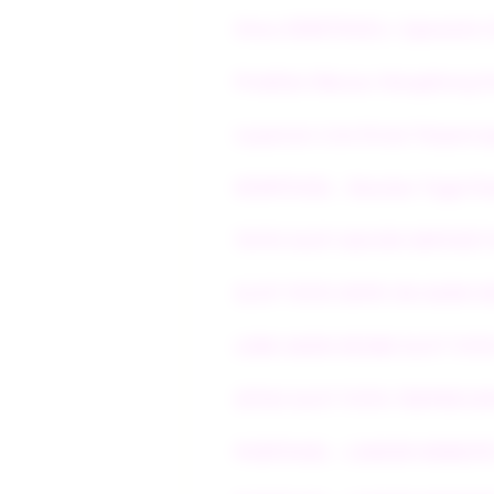
Situs EDMTOGEL⟢ Spesialis 
Prediksi Macau HongKong Si
Layanan Live Draw Terperca
EDMTOGEL - Bandar Togel Re
TOTO SLOT GACOR DEPOSIT 
SLOT TOTO DEPO 5K AGEN 
LINK AGEN RESMI SLOT TOT
SITUS SLOT TOTO TERPERCA
PUBTOGEL - LEADER WEBSIT