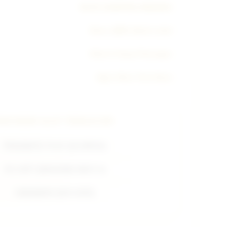
98.9% GAMPANG MENANG
Dana, QRIS, Bank Lokal
Kilat & Tanpa Potongan
Agen Situs Toto Dana
ROVIDER SLOT TERGACOR
PRAGMATIC PLAY (OLYMPUS)
PG SOFT (MAHJONG WAYS 2)
HABANERO (KOI GATE)