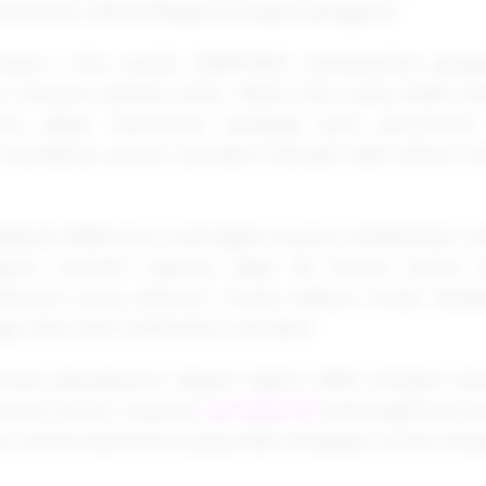
dimainkan oleh berbagai kalangan pengguna.
hanya 5 ribu rupiah, EDMTOGEL menawarkan penga
ru maupun pemain lama. Akses situs yang stabil s
na dapat menikmati berbagai jenis permainan
membantu proses transaksi menjadi lebih efisien
eposit 5000 terus meningkat karena memberikan so
guna memilih layanan depo 5K karena dinilai
rmain yang menarik. Proses deposit instan deng
gu lama saat melakukan transaksi.
tode pembayaran digital seperti QRIS menjadi sa
rmain online. Layanan
slot QRIS 5K
memungkinkan pro
an sistem keamanan yang telah disiapkan untuk m