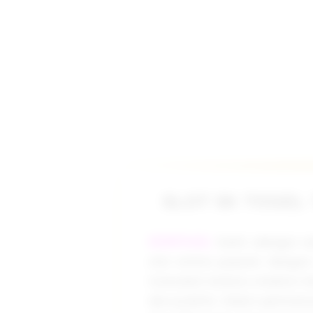
SLOT 5K TOGEL 
EDMTOGEL
hadir sebagai sa
slot online populer denga
transaksi terbaru melalui 
dan praktis. Selain permain