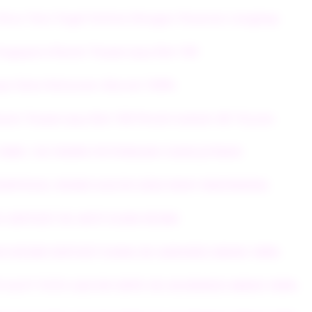
Situs Toto Togel Online Dengan Pasaran Lengkap
ngapore Resmi Terpercaya Bet 100
ya Data Keluaran Akurat 100%
smi Terpercaya Bet 100 Perak hadiah 4D 10 juta
5000 / 5K TANPA POTONGAN CUAN JUTAAN
EDMTOGEL RESMI GACOR 2026 NO#1 INDONESIA
O DEPOSIT 5K ANTI SCAM RESMI
YA RESMI DEPOSIT DANA 5K GARANSI AMAN 100%
E SLOT TOTO GACOR DEPO 5K ASURANSI AMAN 100%