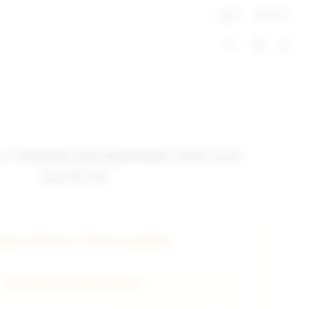
LOGIN
DAFTAR
Troli
slot 5000
Agen Situs Toto
slot 5000
-Z TERPERCAYA BERMAIN TOTO SLOT
GACOR 5K
EN SITUS TOTO DANA
INFORMASI ENGINE TERBAIK