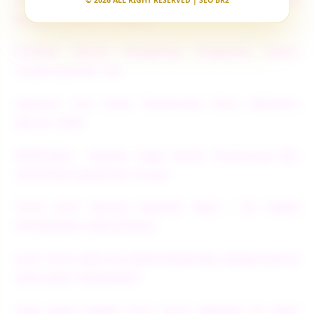
© 2026 ALL RIGHT RESERVED | SEO BR2
Dengan Pasaran Lengkap
Prediksi Macau HongKong Singapore Resmi
Terpercaya Bet 100
Layanan Live Draw Terpercaya Data Keluaran
Akurat 100%
EDMTOGEL - Bandar Togel Resmi Terpercaya Bet
100 Perak hadiah 4D 10 juta
TOTO SLOT GACOR DEPOSIT 5000 / 5K TANPA
POTONGAN CUAN JUTAAN
SLOT TOTO DEPO 5K AGEN EDMTOGEL RESMI GACOR
2026 NO#1 INDONESIA
LINK AGEN RESMI SLOT TOTO DEPOSIT 5K ANTI