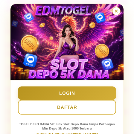
10 Situs Togel Terpercaya & Toto Slot Bet 100
Gacor
5 Bandar Togel Terpercaya Pasaran Lengkap
Hadiah 10 Juta
EDMTOGEL Link Alternatif Penghasil Cuan Depo 5K
Dana
Togel Deposit 5000 EDMTOGEL Resmi Tanpa
Potongan
Daftar Bandar Togel Terpercaya Resmi Tewrbesar
LOGIN
Indonesia
DAFTAR
Link EDMTOGEL Resmi Promotor Resmi IDN LIVE
Togel 4D
TOGEL DEPO DANA 5K
: Link Slot Depo Dana Tanpa Potongan
Min Depo 5k Atau 5000 Terbaru
Situs EDMTOGEL⟢ Spesialis Situs Toto Togel Online