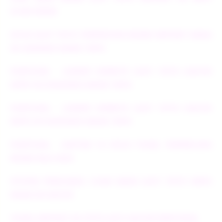
SCAM RESMI
SITUS SLOT TOTO TERPERCAYA RESMI DEPOSIT DANA
5K GARANSI AMAN 100%
PUBTOGEL - LEADER WEBSITE SLOT TOTO GACOR
DEPO 5K ASURANSI AMAN 100%
PUBTOGEL - LEADER WEBSITE SLOT TOTO GACOR
DEPO 5K ASURANSI AMAN 100%
PUBTOGEL - DAFTAR 10 SITUS TOGEL TERPERCAYA
RESMI WLA 2026
SYSTEM PENGHASIL CUAN MAIN SLOT TOTO DEPO
DANA 5K GACOR
TOGEL DEPOSIT 5K TOTO SLOT GACOR EDMTOGEL