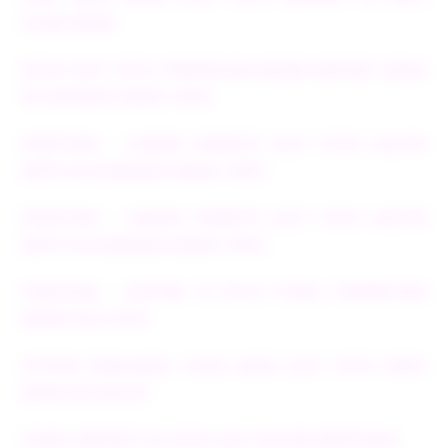
SCAM RESMI
SITUS SLOT TOTO TERPERCAYA RESMI DEPOSIT DANA
5K GARANSI AMAN 100%
PUBTOGEL - LEADER WEBSITE SLOT TOTO GACOR
DEPO 5K ASURANSI AMAN 100%
PUBTOGEL - LEADER WEBSITE SLOT TOTO GACOR
DEPO 5K ASURANSI AMAN 100%
PUBTOGEL - DAFTAR 10 SITUS TOGEL TERPERCAYA
RESMI WLA 2026
SYSTEM PENGHASIL CUAN MAIN SLOT TOTO DEPO
DANA 5K GACOR
TOGEL DEPOSIT 5K TOTO SLOT GACOR EDMTOGEL