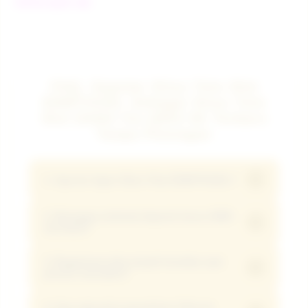
TOTO SLOT 4D
FAQ: Seputar Situs Toto Slot
EDMTOGEL Sebagai Situs Toto
Slot DANA Via QRIS 5K Terbaru
Tanpa Potongan
+
1. Apa itu Agen Situs Toto EDMTOGEL?
2. Mengapa minimal deposit harus 5000
EDMTOGEL adalah link Agen Situs Toto
+
via Dana?
Online terpercaya di Indonesia yang
mendukung transaksi via DANA dan sistem
3. Bagaimana jika terjadi kendala saat
Metode Dana memungkinkan proses
+
proses transaksi?
QRIS tanpa potongan dengan proses cepat
transfer kilat tanpa biaya tambahan,
hanya dalam hitungan detik.
sehingga modal hiburan hemat 5000 rupiah
4. Apa saja jenis permainan hiburan