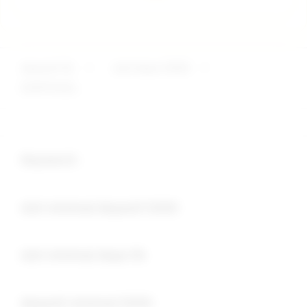
deposit 5k
>
slot depo 5000
>
EDMTOGEL
Buka
Footer Navigation
Keyword :
Buka
slot minimal deposit 5000
Buka
slot minimal depo 5k
Buka
deposit minimal 5000