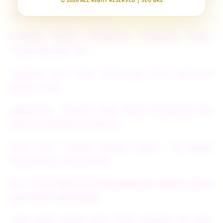
© 2026 ALL RIGHT RESERVED | SEO BR2
Dengan Pasaran Lengkap
Prediksi Macau HongKong Singapore Resmi
Terpercaya Bet 100
Layanan Live Draw Terpercaya Data Keluaran
Akurat 100%
EDMTOGEL - Bandar Togel Resmi Terpercaya Bet
100 Perak hadiah 4D 10 juta
TOTO SLOT GACOR DEPOSIT 5000 / 5K TANPA
POTONGAN CUAN JUTAAN
SLOT TOTO DEPO 5K AGEN EDMTOGEL RESMI GACOR
2026 NO#1 INDONESIA
LINK AGEN RESMI SLOT TOTO DEPOSIT 5K ANTI