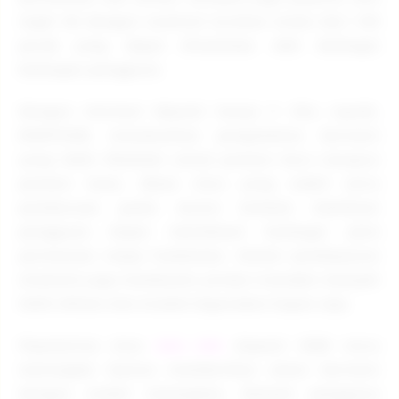
togel 4D dengan nominal taruhan mulai dari 100
perak yang dapat dimainkan oleh berbagai
kalangan pengguna.
Dengan minimal deposit hanya 5 ribu rupiah,
EDMTOGEL menawarkan pengalaman bermain
yang lebih fleksibel untuk pemain baru maupun
pemain lama. Akses situs yang stabil serta
pembaruan game secara berkala membuat
pengguna dapat menikmati berbagai jenis
permainan tanpa hambatan. Sistem pembayaran
otomatis juga membantu proses transaksi menjadi
lebih efisien dan mudah digunakan kapan saja.
Popularitas situs
toto slot
deposit 5000 terus
meningkat karena memberikan solusi bermain
dengan modal terjangkau. Banyak pengguna