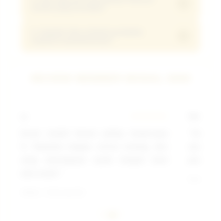
Jangan khawatir! Layanan support Live
+
hemat yang tersedia?
Anda tetap utuh masuk ke saldo akun tanpa
Chat VVIP kami siaga 24 jam penuh untuk
potongan sepeserpun.
membantu memastikan setiap kendala
5. Apakah data pribadi pendaftar
Tersedia ribuan jenis game mulai dari
+
terjamin keamanannya?
pengisian saldo minimal deposit 5000 Anda
provider slot ternama seperti Pragmatic
terselesaikan dalam hitungan detik.
Play, PG Soft, dan Habanero yang
Sangat aman 100% ! Kami menggunakan
semuanya bisa dimainkan secara hemat
REVIEW MEMBER MODAL 5000
sistem enkripsi tingkat tinggi yang
mulai dari modal 5k saja dan juga togel
memastikan seluruh data pendaftar baru
online.
tetap terlindungi dan terjaga
Indry
★★★★★
Vero
kerahasiaannya.
"Hiburan modal hemat paling terpercaya
"Jangan 
2026. Tampilan elegan, server enteng, dan
nya fai
peluang menangnya nyata banget buat
pasti dib
pemain receh."
Terverifikasi
Terverifikasi - 3 Hari yang lalu