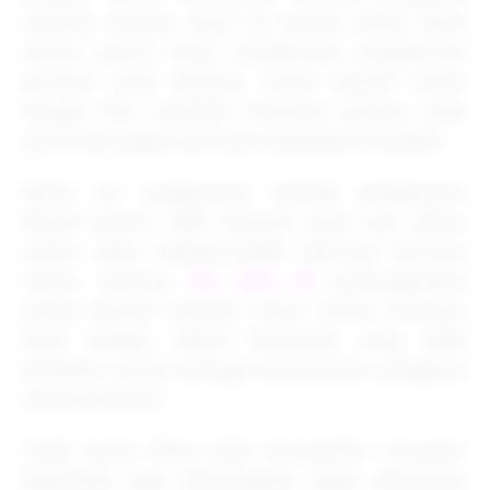
memilih layanan depo 5K karena dinilai lebih
hemat namun tetap memberikan pengalaman
bermain yang menarik. Proses deposit instan
dengan fitur otomatis membuat pemain tidak
perlu menunggu lama saat melakukan transaksi.
Selain itu, penggunaan metode pembayaran
digital seperti QRIS menjadi salah satu faktor
utama yang mempermudah aktivitas bermain
online. Layanan
slot QRIS 5K
memungkinkan
proses deposit berjalan hanya dalam hitungan
detik dengan sistem keamanan yang telah
disiapkan untuk menjaga kenyamanan pengguna
selama bermain.
Tidak hanya fokus pada kemudahan transaksi,
EDMTOGEL juga menyediakan akses permainan