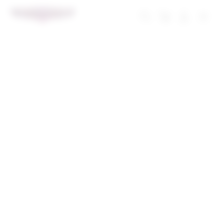
Skip
to
Troli
Login
Navigation
Deposit 5000
content