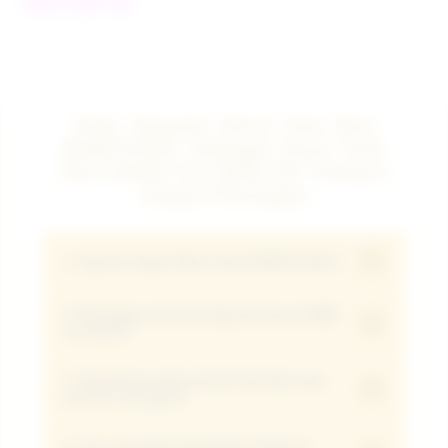
TOTO SLOT 4D
FAQ: Seputar Situs Toto Slot
EDMTOGEL Sebagai Situs Toto
Slot DANA Via QRIS 5K Terbaru
Tanpa Potongan
+
1. Apa itu Agen Situs Toto EDMTOGEL?
2. Mengapa minimal deposit harus 5000
EDMTOGEL adalah link Agen Situs Toto
+
via Dana?
Online terpercaya di Indonesia yang
mendukung transaksi via DANA dan sistem
3. Bagaimana jika terjadi kendala saat
Metode Dana memungkinkan proses
+
proses transaksi?
QRIS tanpa potongan dengan proses cepat
transfer kilat tanpa biaya tambahan,
hanya dalam hitungan detik.
sehingga modal hiburan hemat 5000 rupiah
4. Apa saja jenis permainan hiburan