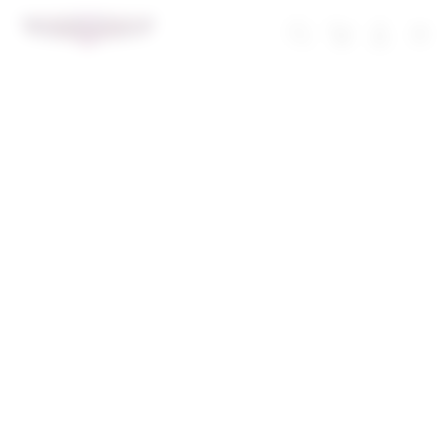
Skip
to
Troli
Login
Navigation
Deposit 5000
content