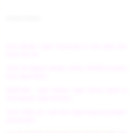
Artikel Terkait :
Situs Bandar Togel Terpercaya & Link Agen Slot
Gacor Hari Ini
TOTO 4D Ambyar Bandar Online TOTO88 & Utama
Situs Togel Resmi
EDMTOGEL - Agen Bandar Togel Online Resmi &
Situs Bandar Togel Terbesar
TOTO TOGEL 4D : Link Toto Togel Terpercaya Resmi
Online No#1