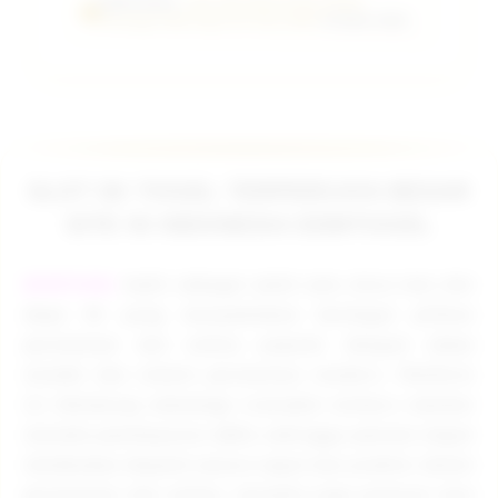
EDMTOGEL:
Link Slot Depo Dana Tanpa
Potongan Min Depo 5k Atau 5000
Terbaik 2026.
SLOT 5K TOGEL TERPERCAYA BESAR
SITE IN INDONESIA EDMTOGEL
EDMTOGEL
hadir sebagai salah satu situs toto slot
depo 5K yang menyediakan berbagai pilihan
permainan slot online populer dengan akses
mudah dan sistem permainan modern. Platform
ini didukung teknologi transaksi terbaru melalui
metode pembayaran QRIS, sehingga pemain dapat
melakukan deposit secara cepat dan praktis. Selain
permainan slot online, tersedia juga pasaran toto