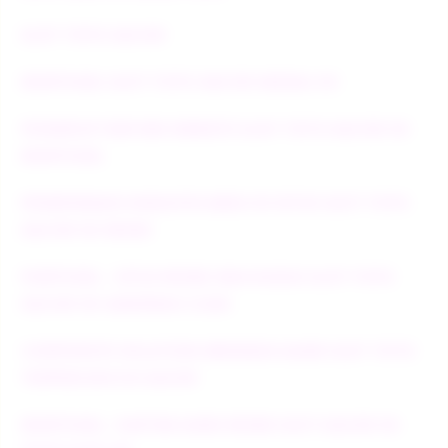
SLOT TOTO GACOR
EDMTOGEL SLOT TOTO GACOR MODAL 5K
POWERUP FEATURE WEBSITE SLOT TOTO GACOR 5K
EDMTOGEL
PENERIMAAN ANGGOTA BARU DI SITUS SLOT TOTO
GACOR 5K RESMI
PUBTOGEL - SITUS RESMI SMA KUDUS SLOT TOTO
GACOR 5K GAMPANG CUAN
CORPOROTE SOLUTION BERMAIN GAME SLOT TOTO
TERPERCAYA 5K GACOR
EDMTOGEL : DAFTAR AGEN RESMI SLOT GACOR 5K