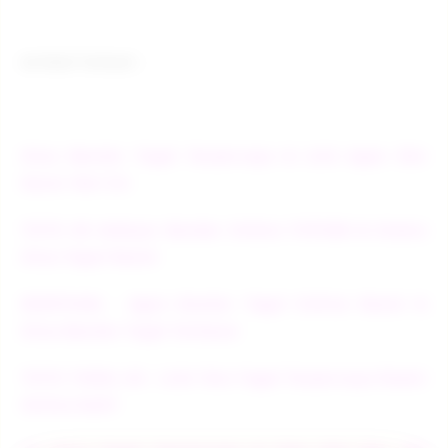
Artikel Terkait :
Situs Bandar Togel Terpercaya & Link Agen Slot
Gacor Hari Ini
TOTO 4D Ambyar Bandar Online TOTO88 & Utama
Situs Togel Resmi
EDMTOGEL - Agen Bandar Togel Online Resmi &
Situs Bandar Togel Terbesar
TOTO TOGEL 4D : Link Toto Togel Terpercaya Resmi
Online No#1