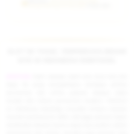
EDMTOGEL:
Link Slot Depo Dana Tanpa
Potongan Min Depo 5k Atau 5000
Terbaik 2026.
SLOT 5K TOGEL TERPERCAYA BESAR
SITE IN INDONESIA EDMTOGEL
EDMTOGEL
hadir sebagai salah satu situs toto slot
depo 5K yang menyediakan berbagai pilihan
permainan slot online populer dengan akses
mudah dan sistem permainan modern. Platform
ini didukung teknologi transaksi terbaru melalui
metode pembayaran QRIS, sehingga pemain dapat
melakukan deposit secara cepat dan praktis. Selain
permainan slot online, tersedia juga pasaran toto