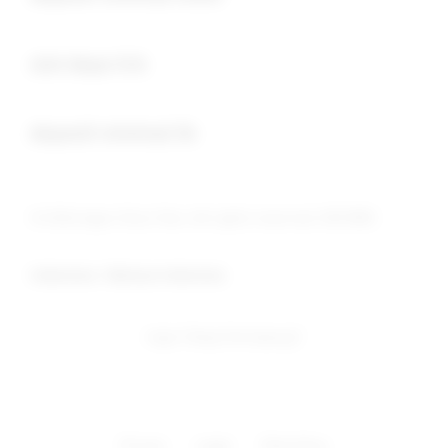
Buka
slot depo 5rb
Buka
deposit minimal 5k
© 2026 Agen Situs Toto. All rights reserved. SEO BR2
Indonesia / Bahasa Indonesia
Ingin Tetap Terhubung?
Privasi
Legal
Peta Situs