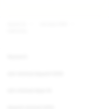
deposit 5k
>
slot depo 5000
>
EDMTOGEL
Buka
Footer Navigation
Keyword :
Buka
slot minimal deposit 5000
Buka
slot minimal depo 5k
Buka
deposit minimal 5000