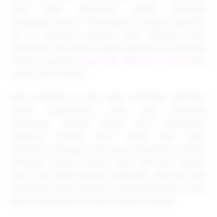
yang dapat digunakan melalui berbagai
perangkat seperti smartphone maupun desktop.
Hal ini membuat pemain lebih fleksibel untuk
menikmati permainan kapan saja dan di mana saja
melalui layanan
togel slot deposit 5 ribu
yang
praktis dan modern.
Bagi pengguna yang ingin mencoba bermain,
proses pendaftaran akun juga terbilang
sederhana. Pemain hanya perlu melakukan
registrasi melalui menu daftar atau login,
kemudian mengisi data yang diperlukan selama
beberapa menit. Setelah akun aktif dan deposit
mulai dari 5000 berhasil dilakukan, seluruh jenis
permainan yang tersedia di situs EDMTOGEL sudah
dapat langsung dimainkan dengan mudah.