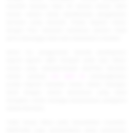
memilih layanan depo 5K karena dinilai lebih
hemat namun tetap memberikan pengalaman
bermain yang menarik. Proses deposit instan
dengan fitur otomatis membuat pemain tidak
perlu menunggu lama saat melakukan transaksi.
Selain itu, penggunaan metode pembayaran
digital seperti QRIS menjadi salah satu faktor
utama yang mempermudah aktivitas bermain
online. Layanan
slot QRIS 5K
memungkinkan
proses deposit berjalan hanya dalam hitungan
detik dengan sistem keamanan yang telah
disiapkan untuk menjaga kenyamanan pengguna
selama bermain.
Tidak hanya fokus pada kemudahan transaksi,
EDMTOGEL juga menyediakan akses permainan