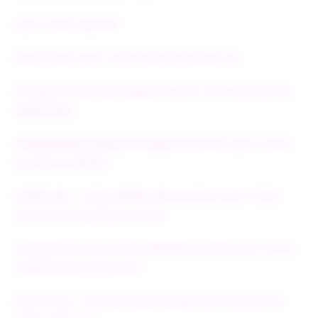
SLOT TOTO GACOR
EDMTOGEL SLOT TOTO GACOR MODAL 5K
POWERUP FEATURE WEBSITE SLOT TOTO GACOR 5K
EDMTOGEL
PENERIMAAN ANGGOTA BARU DI SITUS SLOT TOTO
GACOR 5K RESMI
PUBTOGEL - SITUS RESMI SMA KUDUS SLOT TOTO
GACOR 5K GAMPANG CUAN
CORPOROTE SOLUTION BERMAIN GAME SLOT TOTO
TERPERCAYA 5K GACOR
EDMTOGEL : DAFTAR AGEN RESMI SLOT GACOR 5K