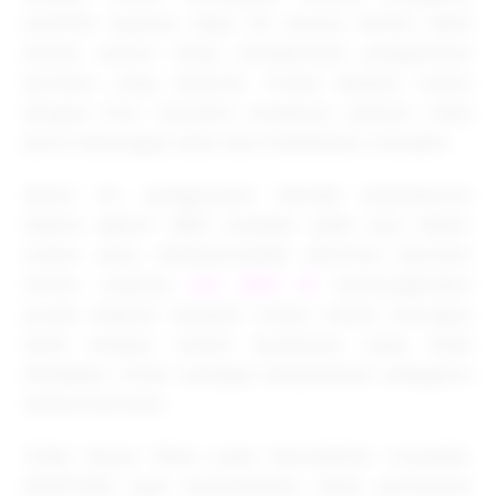
memilih layanan depo 5K karena dinilai lebih
hemat namun tetap memberikan pengalaman
bermain yang menarik. Proses deposit instan
dengan fitur otomatis membuat pemain tidak
perlu menunggu lama saat melakukan transaksi.
Selain itu, penggunaan metode pembayaran
digital seperti QRIS menjadi salah satu faktor
utama yang mempermudah aktivitas bermain
online. Layanan
slot QRIS 5K
memungkinkan
proses deposit berjalan hanya dalam hitungan
detik dengan sistem keamanan yang telah
disiapkan untuk menjaga kenyamanan pengguna
selama bermain.
Tidak hanya fokus pada kemudahan transaksi,
EDMTOGEL juga menyediakan akses permainan