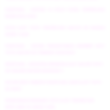
PUBTOGEL - DAFTAR 10 SITUS TOGEL TERPERCAYA
RESMI WLA 2026
SITUS SLOT TOTO TERPERCAYA GACOR 4D MUDAH
DAPAT CUAN
PUBTOGEL - SISTEM PENDAFTARAN MEMBER SLOT
TOTO GACOR 4D TERBARU 2026/2027
EDMTOGEL : KEGIATAN BERMAIN SLOT GACOR TOTO
4D ONLINE REVIEW BINTANG 5
SECURE BEST WEBSITE EDMTOGEL AGEN SLOT TOTO
5K NO#1
PENDIDIKAN BERMAIN TOTO SLOT TERPERCAYA
DEPO QRIS 5K AMAN 100%