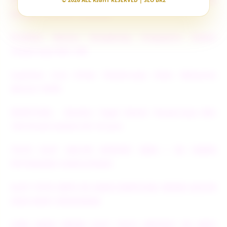
© 2026 ALL RIGHT RESERVED | SEO BR2
Dengan Pasaran Lengkap
Prediksi Macau HongKong Singapore Resmi
Terpercaya Bet 100
Layanan Live Draw Terpercaya Data Keluaran
Akurat 100%
EDMTOGEL - Bandar Togel Resmi Terpercaya Bet
100 Perak hadiah 4D 10 juta
TOTO SLOT GACOR DEPOSIT 5000 / 5K TANPA
POTONGAN CUAN JUTAAN
SLOT TOTO DEPO 5K AGEN EDMTOGEL RESMI GACOR
2026 NO#1 INDONESIA
LINK AGEN RESMI SLOT TOTO DEPOSIT 5K ANTI