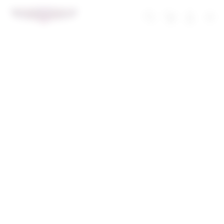
Skip
to
Troli
Login
Navigation
Deposit 5000
content