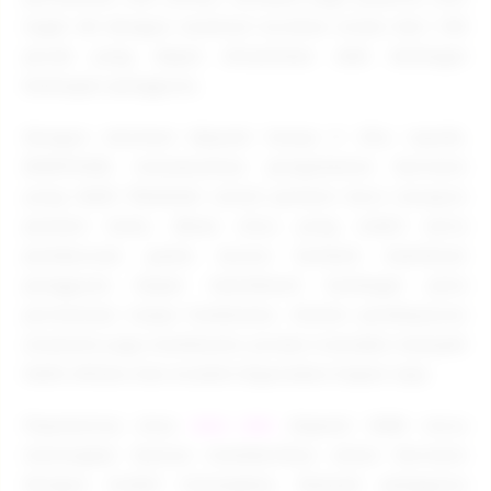
togel 4D dengan nominal taruhan mulai dari 100
perak yang dapat dimainkan oleh berbagai
kalangan pengguna.
Dengan minimal deposit hanya 5 ribu rupiah,
EDMTOGEL menawarkan pengalaman bermain
yang lebih fleksibel untuk pemain baru maupun
pemain lama. Akses situs yang stabil serta
pembaruan game secara berkala membuat
pengguna dapat menikmati berbagai jenis
permainan tanpa hambatan. Sistem pembayaran
otomatis juga membantu proses transaksi menjadi
lebih efisien dan mudah digunakan kapan saja.
Popularitas situs
toto slot
deposit 5000 terus
meningkat karena memberikan solusi bermain
dengan modal terjangkau. Banyak pengguna