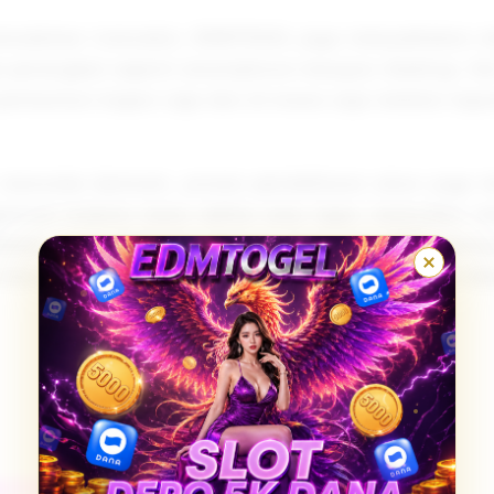
emudahan transaksi, EDMTOGEL juga menyediakan a
i perangkat seperti smartphone maupun desktop. Ha
 permainan kapan saja dan di mana saja melalui lay
mencoba bermain, proses pendaftaran akun juga t
strasi melalui menu daftar atau login, kemudian m
elah akun aktif dan deposit mulai dari 5000 berhas
i situs EDMTOGEL sudah dapat langsung dimainkan d
a & Link Agen Slot Gacor Hari Ini