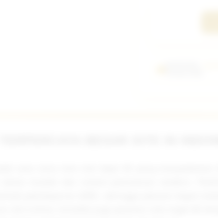
EDMTOGEL:
Link
Terbaik 2026.
TERPERCAYA BESAR SITE IN IND
lah satu situs toto slot depo 5K yang menyediakan
n akses mudah dan sistem permainan modern. Platf
metode pembayaran QRIS, sehingga pemain dapat mel
an slot online, tersedia juga pasaran toto togel 4D 