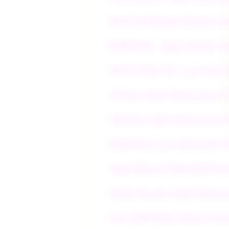
TOTO 4D Ambyar Bandar Onl
EDMTOGEL - Agen Bandar Tog
TOTO TOGEL 4D : Link Toto 
10 Situs Togel Terpercaya & 
5 Bandar Togel Terpercaya 
EDMTOGEL Link Alternatif P
Togel Deposit 5000 EDMTOG
Daftar Bandar Togel Terper
Link EDMTOGEL Resmi Promo