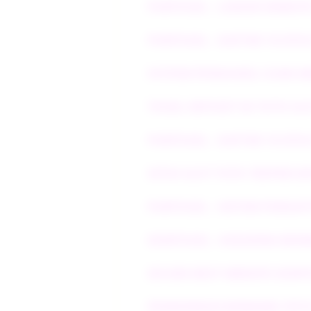
PUBTOGEL - LEADER WEBSIT
PUBTOGEL - DAFTAR 10 SITU
SYSTEM PENGHASIL CUAN M
TOGEL DEPOSIT 5K TOTO S
PUBTOGEL - DAFTAR 10 SITU
SITUS SLOT TOTO TERPERC
PUBTOGEL - SISTEM PENDAF
EDMTOGEL : KEGIATAN BERM
SECURE BEST WEBSITE EDMT
PENDIDIKAN BERMAIN TOTO