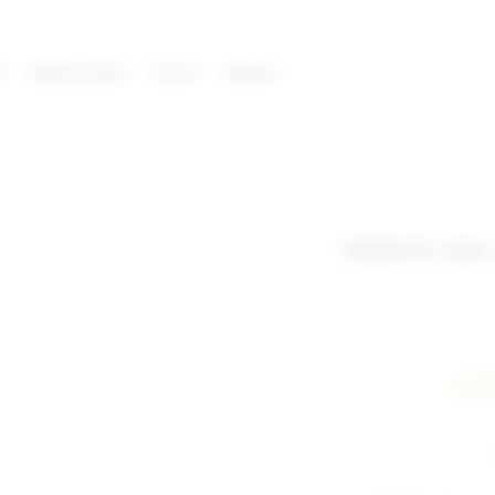
k
deposit 5000
slot 5k
depo5k
WEBSITE GEN
AG