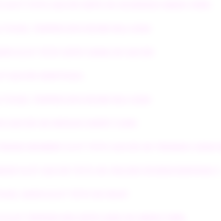
E SLOT TOTO GACOR DEPO 5K ASURANSI AMAN 100%
S TOGEL TERPERCAYA RESMI WLA 2026
AIN SLOT TOTO DEPO DANA 5K GACOR
LOT GACOR EDMTOGEL
S TOGEL TERPERCAYA RESMI WLA 2026
AYA GACOR 4D MUDAH DAPAT CUAN
TARAN MEMBER SLOT TOTO GACOR 4D TERBARU 2026/2
AIN SLOT GACOR TOTO 4D ONLINE REVIEW BINTANG 5
OGEL AGEN SLOT TOTO 5K NO#1
 SLOT TERPERCAYA DEPO QRIS 5K AMAN 100%