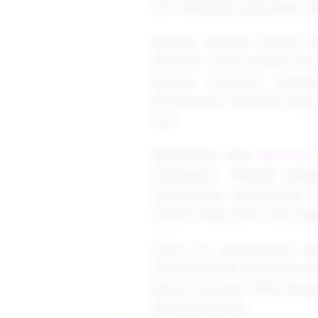
dari 100 perak yang dapat 
Dengan minimal deposit 
fleksibel untuk pemain ba
berkala membuat penggu
pembayaran otomatis juga 
saja.
Popularitas situs
toto slot
d
terjangkau. Banyak peng
memberikan pengalaman be
pemain tidak perlu menung
Selain itu, penggunaan me
mempermudah aktivitas be
dalam hitungan detik deng
selama bermain.