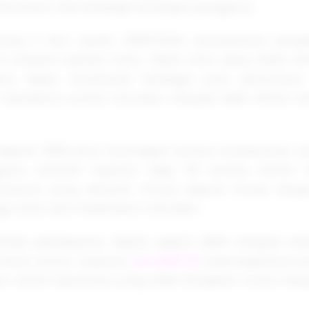
dimainkan oleh berbagai kalangan pengguna.
hanya 5 ribu rupiah, EDMTOGEL menawarkan penga
ru maupun pemain lama. Akses situs yang stabil s
na dapat menikmati berbagai jenis permainan
membantu proses transaksi menjadi lebih efisien
eposit 5000 terus meningkat karena memberikan so
guna memilih layanan depo 5K karena dinilai
rmain yang menarik. Proses deposit instan deng
gu lama saat melakukan transaksi.
tode pembayaran digital seperti QRIS menjadi sa
rmain online. Layanan
slot QRIS 5K
memungkinkan pro
an sistem keamanan yang telah disiapkan untuk m