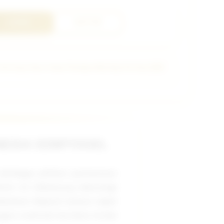
LOGIN
DAFTAR
 Slot Depo Dana Tanpa Potongan Min Depo 5k Atau 5000
ONESIA EDMTOGEL
 berbagai pilihan permainan
orm ini didukung teknologi
akukan deposit secara cepat
dengan nominal taruhan mulai