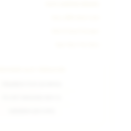
98.9% GAMPANG MENANG
Dana, QRIS, Bank Lokal
Kilat & Tanpa Potongan
Agen Situs Toto Dana
ROVIDER SLOT TERGACOR
PRAGMATIC PLAY (OLYMPUS)
PG SOFT (MAHJONG WAYS 2)
HABANERO (KOI GATE)