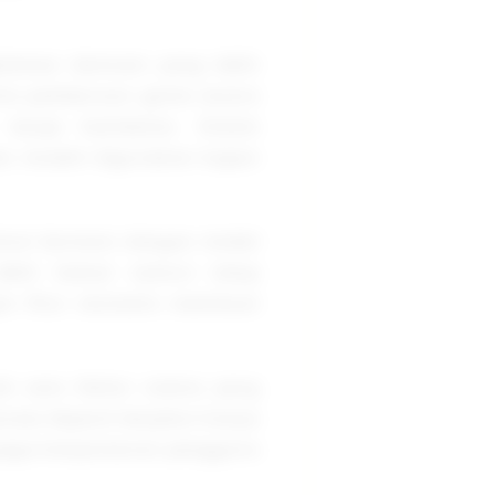
laman bermain yang lebih
erta pembaruan game secara
 tanpa hambatan. Sistem
 dan mudah digunakan kapan
lusi bermain dengan modal
 lebih hemat namun tetap
an fitur otomatis membuat
lah satu faktor utama yang
ses deposit berjalan hanya
enjaga kenyamanan pengguna