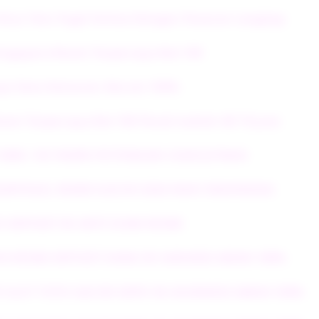
Situs Toto Togel Online Dengan Pasaran Lengkap
ngapore Resmi Terpercaya Bet 100
ya Data Keluaran Akurat 100%
smi Terpercaya Bet 100 Perak hadiah 4D 10 juta
5000 / 5K TANPA POTONGAN CUAN JUTAAN
EDMTOGEL RESMI GACOR 2026 NO#1 INDONESIA
O DEPOSIT 5K ANTI SCAM RESMI
YA RESMI DEPOSIT DANA 5K GARANSI AMAN 100%
E SLOT TOTO GACOR DEPO 5K ASURANSI AMAN 100%