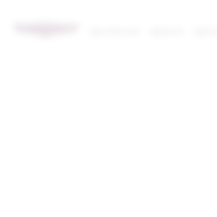
Skip
to
content
Agen Situs Toto
deposit 5k
depo 5