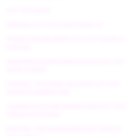
SLOT TOTO GACOR
EDMTOGEL SLOT TOTO GACOR MODAL 5K
POWERUP FEATURE WEBSITE SLOT TOTO GACOR 5K
EDMTOGEL
PENERIMAAN ANGGOTA BARU DI SITUS SLOT TOTO
GACOR 5K RESMI
PUBTOGEL - SITUS RESMI SMA KUDUS SLOT TOTO
GACOR 5K GAMPANG CUAN
CORPOROTE SOLUTION BERMAIN GAME SLOT TOTO
TERPERCAYA 5K GACOR
EDMTOGEL : DAFTAR AGEN RESMI SLOT GACOR 5K