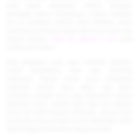
yang dapat digunakan melalui berbagai
perangkat seperti smartphone maupun desktop.
Hal ini membuat pemain lebih fleksibel untuk
menikmati permainan kapan saja dan di mana saja
melalui layanan
togel slot deposit 5 ribu
yang
praktis dan modern.
Bagi pengguna yang ingin mencoba bermain,
proses pendaftaran akun juga terbilang
sederhana. Pemain hanya perlu melakukan
registrasi melalui menu daftar atau login,
kemudian mengisi data yang diperlukan selama
beberapa menit. Setelah akun aktif dan deposit
mulai dari 5000 berhasil dilakukan, seluruh jenis
permainan yang tersedia di situs EDMTOGEL sudah
dapat langsung dimainkan dengan mudah.