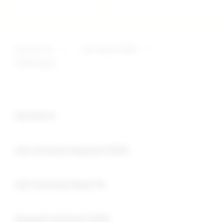
deposit 5k
>
slot depo 5000
>
EDMTOGEL
Buka
Footer Navigation
Keyword :
Buka
slot minimal deposit 5000
Buka
slot minimal depo 5k
Buka
deposit minimal 5000