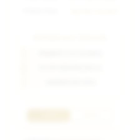
📱
Platform Utama
Agen Situs Toto Dana
PROVIDER SLOT TERGACOR
PRAGMATIC PLAY (OLYMPUS)
PG SOFT (MAHJONG WAYS 2)
HABANERO (KOI GATE)
LOGIN
DAFTAR