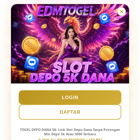
10 Situs Togel Terpercaya & Toto Slot Bet 100
Gacor
5 Bandar Togel Terpercaya Pasaran Lengkap
Hadiah 10 Juta
EDMTOGEL Link Alternatif Penghasil Cuan Depo 5K
Dana
Togel Deposit 5000 EDMTOGEL Resmi Tanpa
Potongan
Daftar Bandar Togel Terpercaya Resmi Tewrbesar
LOGIN
Indonesia
DAFTAR
Link EDMTOGEL Resmi Promotor Resmi IDN LIVE
Togel 4D
TOGEL DEPO DANA 5K
: Link Slot Depo Dana Tanpa Potongan
Min Depo 5k Atau 5000 Terbaru
Situs EDMTOGEL⟢ Spesialis Situs Toto Togel Online