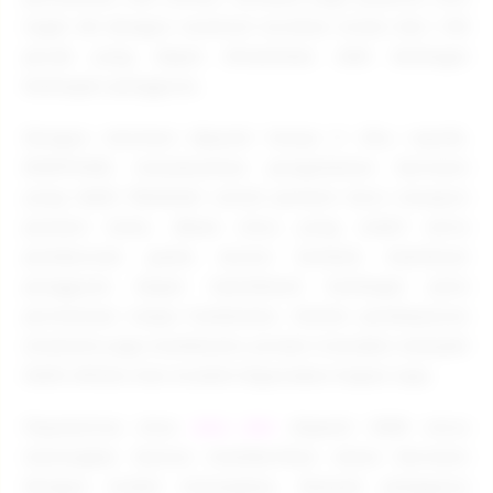
togel 4D dengan nominal taruhan mulai dari 100
perak yang dapat dimainkan oleh berbagai
kalangan pengguna.
Dengan minimal deposit hanya 5 ribu rupiah,
EDMTOGEL menawarkan pengalaman bermain
yang lebih fleksibel untuk pemain baru maupun
pemain lama. Akses situs yang stabil serta
pembaruan game secara berkala membuat
pengguna dapat menikmati berbagai jenis
permainan tanpa hambatan. Sistem pembayaran
otomatis juga membantu proses transaksi menjadi
lebih efisien dan mudah digunakan kapan saja.
Popularitas situs
toto slot
deposit 5000 terus
meningkat karena memberikan solusi bermain
dengan modal terjangkau. Banyak pengguna