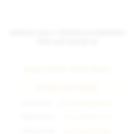
WEBSITE GEN-Z TERPERCAYA BERMAIN
TOTO SLOT GACOR 5K
AGEN SITUS TOTO DANA
INFORMASI ENGINE TERBAIK
🔥
Win Rate Slot
98.9% GAMPANG MENANG
💳
Sistem Deposit
Dana, QRIS, Bank Lokal
⚡
Proses Transaksi
Kilat & Tanpa Potongan