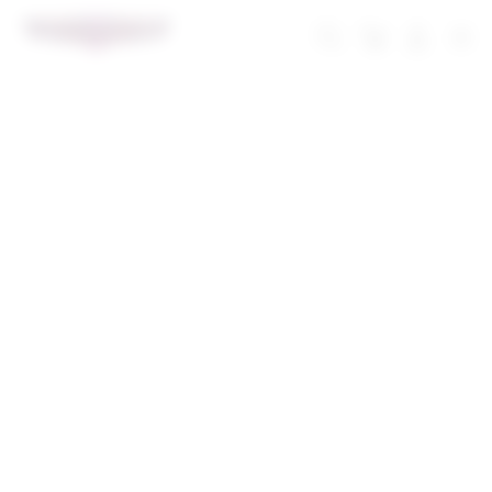
Skip
to
Troli
Login
Navigation
Deposit 5000
content