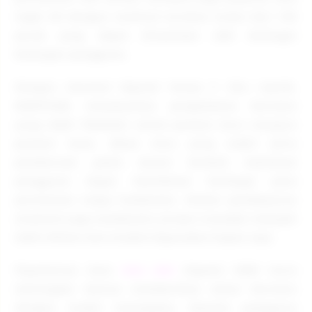
togel 4D dengan nominal taruhan mulai dari 100
perak yang dapat dimainkan oleh berbagai
kalangan pengguna.
Dengan minimal deposit hanya 5 ribu rupiah,
EDMTOGEL menawarkan pengalaman bermain
yang lebih fleksibel untuk pemain baru maupun
pemain lama. Akses situs yang stabil serta
pembaruan game secara berkala membuat
pengguna dapat menikmati berbagai jenis
permainan tanpa hambatan. Sistem pembayaran
otomatis juga membantu proses transaksi menjadi
lebih efisien dan mudah digunakan kapan saja.
Popularitas situs
toto slot
deposit 5000 terus
meningkat karena memberikan solusi bermain
dengan modal terjangkau. Banyak pengguna