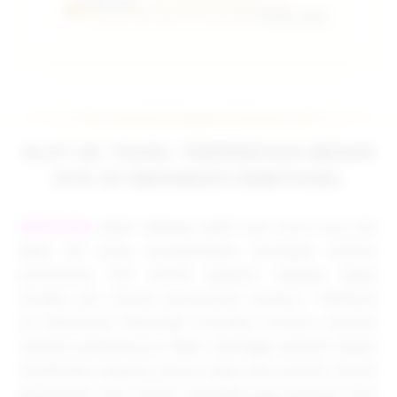
EDMTOGEL:
Link Slot Depo Dana Tanpa
Potongan Min Depo 5k Atau 5000
Terbaik 2026.
SLOT 5K TOGEL TERPERCAYA BESAR
SITE IN INDONESIA EDMTOGEL
EDMTOGEL
hadir sebagai salah satu situs toto slot
depo 5K yang menyediakan berbagai pilihan
permainan slot online populer dengan akses
mudah dan sistem permainan modern. Platform
ini didukung teknologi transaksi terbaru melalui
metode pembayaran QRIS, sehingga pemain dapat
melakukan deposit secara cepat dan praktis. Selain
permainan slot online, tersedia juga pasaran toto