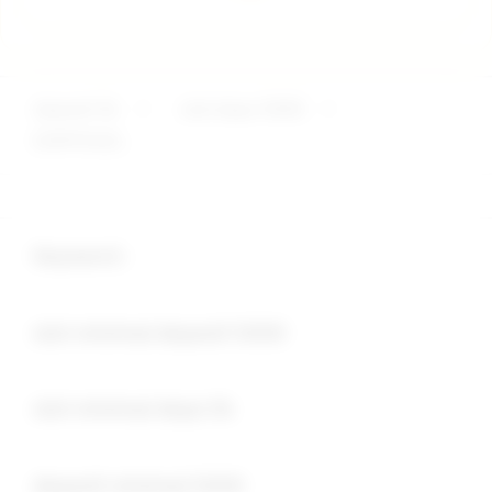
deposit 5k
>
slot depo 5000
>
EDMTOGEL
Buka
Footer Navigation
Keyword :
Buka
slot minimal deposit 5000
Buka
slot minimal depo 5k
Buka
deposit minimal 5000