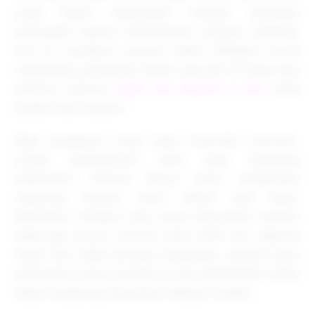
yang dapat digunakan melalui berbagai
perangkat seperti smartphone maupun desktop.
Hal ini membuat pemain lebih fleksibel untuk
menikmati permainan kapan saja dan di mana saja
melalui layanan
togel slot deposit 5 ribu
yang
praktis dan modern.
Bagi pengguna yang ingin mencoba bermain,
proses pendaftaran akun juga terbilang
sederhana. Pemain hanya perlu melakukan
registrasi melalui menu daftar atau login,
kemudian mengisi data yang diperlukan selama
beberapa menit. Setelah akun aktif dan deposit
mulai dari 5000 berhasil dilakukan, seluruh jenis
permainan yang tersedia di situs EDMTOGEL sudah
dapat langsung dimainkan dengan mudah.