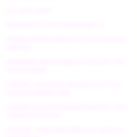
SLOT TOTO GACOR
EDMTOGEL SLOT TOTO GACOR MODAL 5K
POWERUP FEATURE WEBSITE SLOT TOTO GACOR 5K
EDMTOGEL
PENERIMAAN ANGGOTA BARU DI SITUS SLOT TOTO
GACOR 5K RESMI
PUBTOGEL - SITUS RESMI SMA KUDUS SLOT TOTO
GACOR 5K GAMPANG CUAN
CORPOROTE SOLUTION BERMAIN GAME SLOT TOTO
TERPERCAYA 5K GACOR
EDMTOGEL : DAFTAR AGEN RESMI SLOT GACOR 5K