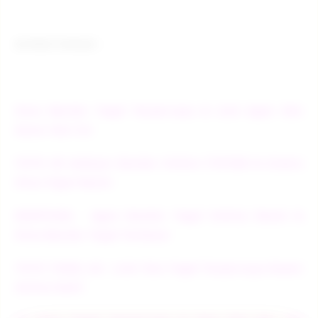
Artikel Terkait :
Situs Bandar Togel Terpercaya & Link Agen Slot
Gacor Hari Ini
TOTO 4D Ambyar Bandar Online TOTO88 & Utama
Situs Togel Resmi
EDMTOGEL - Agen Bandar Togel Online Resmi &
Situs Bandar Togel Terbesar
TOTO TOGEL 4D : Link Toto Togel Terpercaya Resmi
Online No#1