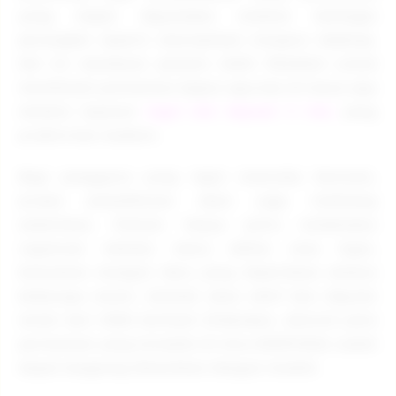
yang dapat digunakan melalui berbagai
perangkat seperti smartphone maupun desktop.
Hal ini membuat pemain lebih fleksibel untuk
menikmati permainan kapan saja dan di mana saja
melalui layanan
togel slot deposit 5 ribu
yang
praktis dan modern.
Bagi pengguna yang ingin mencoba bermain,
proses pendaftaran akun juga terbilang
sederhana. Pemain hanya perlu melakukan
registrasi melalui menu daftar atau login,
kemudian mengisi data yang diperlukan selama
beberapa menit. Setelah akun aktif dan deposit
mulai dari 5000 berhasil dilakukan, seluruh jenis
permainan yang tersedia di situs EDMTOGEL sudah
dapat langsung dimainkan dengan mudah.