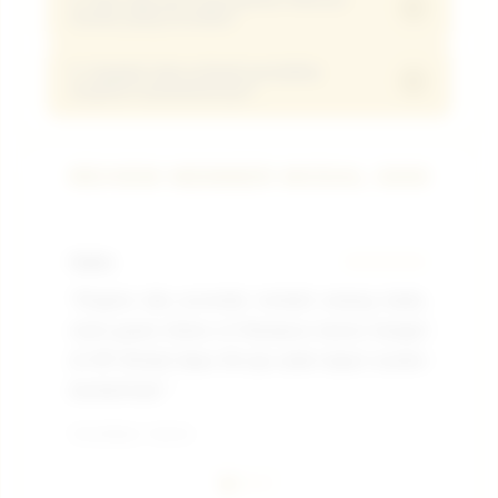
Jangan khawatir! Layanan support Live
+
hemat yang tersedia?
Anda tetap utuh masuk ke saldo akun tanpa
Chat VVIP kami siaga 24 jam penuh untuk
potongan sepeserpun.
membantu memastikan setiap kendala
5. Apakah data pribadi pendaftar
Tersedia ribuan jenis game mulai dari
+
terjamin keamanannya?
pengisian saldo minimal deposit 5000 Anda
provider slot ternama seperti Pragmatic
terselesaikan dalam hitungan detik.
Play, PG Soft, dan Habanero yang
Sangat aman 100% ! Kami menggunakan
semuanya bisa dimainkan secara hemat
REVIEW MEMBER MODAL 5000
sistem enkripsi tingkat tinggi yang
mulai dari modal 5k saja dan juga togel
memastikan seluruh data pendaftar baru
online.
tetap terlindungi dan terjaga
Halim
★★★★★
Vir
kerahasiaannya.
"Engine dan provider terbaik emang beda,
"B
main game Gates of Olympus lancar banget
50
di HP. Modal depo 5k aja udah dapet scatter
Ga
berkali-kali."
La
Terverifikasi - Hari Ini
Terv