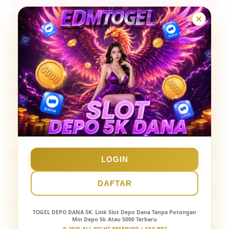
10 Situs Togel Terpercaya & Toto Slot Bet 100
Gacor
5 Bandar Togel Terpercaya Pasaran Lengkap
Hadiah 10 Juta
EDMTOGEL Link Alternatif Penghasil Cuan Depo 5K
Dana
Togel Deposit 5000 EDMTOGEL Resmi Tanpa
Potongan
Daftar Bandar Togel Terpercaya Resmi Tewrbesar
LOGIN
Indonesia
DAFTAR
Link EDMTOGEL Resmi Promotor Resmi IDN LIVE
Togel 4D
TOGEL DEPO DANA 5K
: Link Slot Depo Dana Tanpa Potongan
Min Depo 5k Atau 5000 Terbaru
Situs EDMTOGEL⟢ Spesialis Situs Toto Togel Online