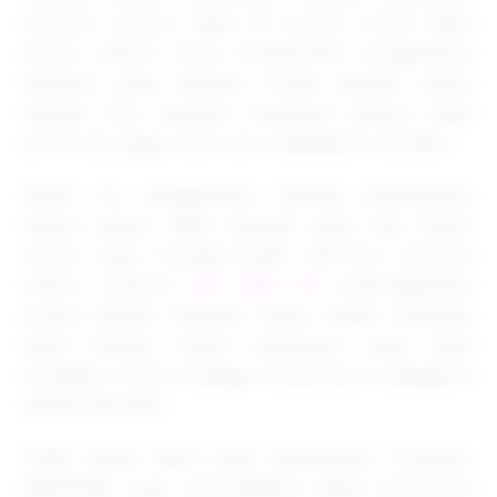
memilih layanan depo 5K karena dinilai lebih
hemat namun tetap memberikan pengalaman
bermain yang menarik. Proses deposit instan
dengan fitur otomatis membuat pemain tidak
perlu menunggu lama saat melakukan transaksi.
Selain itu, penggunaan metode pembayaran
digital seperti QRIS menjadi salah satu faktor
utama yang mempermudah aktivitas bermain
online. Layanan
slot QRIS 5K
memungkinkan
proses deposit berjalan hanya dalam hitungan
detik dengan sistem keamanan yang telah
disiapkan untuk menjaga kenyamanan pengguna
selama bermain.
Tidak hanya fokus pada kemudahan transaksi,
EDMTOGEL juga menyediakan akses permainan