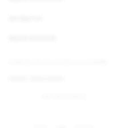
Buka
slot depo 5rb
Buka
deposit minimal 5k
© 2026 Agen Situs Toto. All rights reserved. SEO BR2
Indonesia / Bahasa Indonesia
Ingin Tetap Terhubung?
Privasi
Legal
Peta Situs