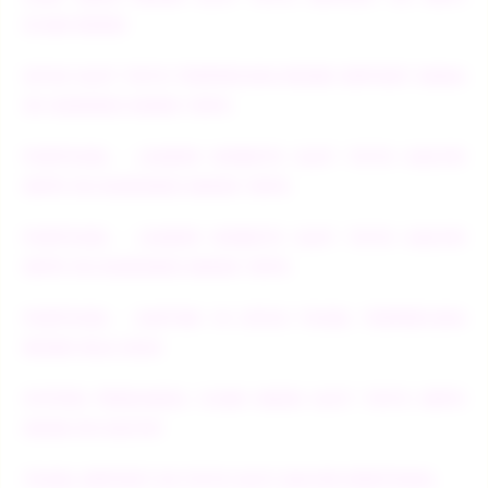
SCAM RESMI
SITUS SLOT TOTO TERPERCAYA RESMI DEPOSIT DANA
5K GARANSI AMAN 100%
PUBTOGEL - LEADER WEBSITE SLOT TOTO GACOR
DEPO 5K ASURANSI AMAN 100%
PUBTOGEL - LEADER WEBSITE SLOT TOTO GACOR
DEPO 5K ASURANSI AMAN 100%
PUBTOGEL - DAFTAR 10 SITUS TOGEL TERPERCAYA
RESMI WLA 2026
SYSTEM PENGHASIL CUAN MAIN SLOT TOTO DEPO
DANA 5K GACOR
TOGEL DEPOSIT 5K TOTO SLOT GACOR EDMTOGEL