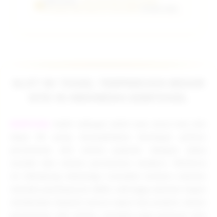
EDMTOGEL:
Link Slot Depo Dana Tanpa
Potongan Min Depo 5k Atau 5000
Terbaik 2026.
SLOT 5K TOGEL TERPERCAYA BESAR
SITE IN INDONESIA EDMTOGEL
EDMTOGEL
hadir sebagai salah satu situs toto slot
depo 5K yang menyediakan berbagai pilihan
permainan slot online populer dengan akses
mudah dan sistem permainan modern. Platform
ini didukung teknologi transaksi terbaru melalui
metode pembayaran QRIS, sehingga pemain dapat
melakukan deposit secara cepat dan praktis. Selain
permainan slot online, tersedia juga pasaran toto