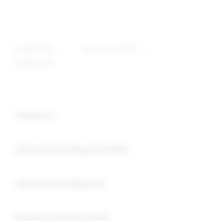
deposit 5k
>
slot depo 5000
>
EDMTOGEL
Buka
Footer Navigation
Keyword :
Buka
slot minimal deposit 5000
Buka
slot minimal depo 5k
Buka
deposit minimal 5000