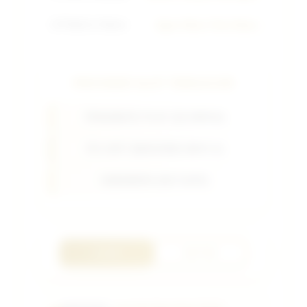
📱
Platform Utama
Agen Situs Toto Dana
PROVIDER SLOT TERGACOR
PRAGMATIC PLAY (OLYMPUS)
PG SOFT (MAHJONG WAYS 2)
HABANERO (KOI GATE)
LOGIN
DAFTAR