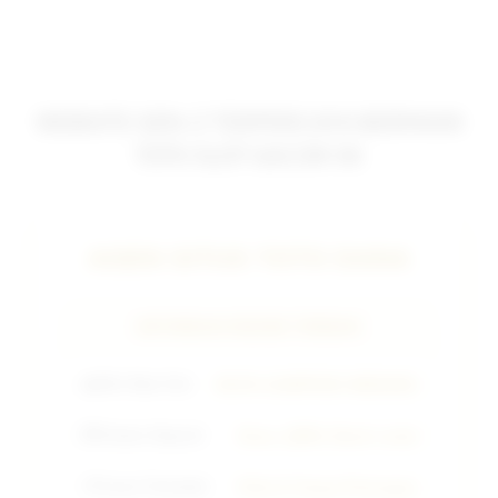
WEBSITE GEN-Z TERPERCAYA BERMAIN
TOTO SLOT GACOR 5K
AGEN SITUS TOTO DANA
INFORMASI ENGINE TERBAIK
🔥
Win Rate Slot
98.9% GAMPANG MENANG
💳
Sistem Deposit
Dana, QRIS, Bank Lokal
⚡
Proses Transaksi
Kilat & Tanpa Potongan