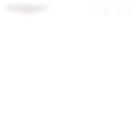
Skip
to
Troli
Login
Navigation
Deposit 5000
content