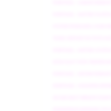
PUBTOGEL - LEADER WEBSIT
PUBTOGEL - DAFTAR 10 SITU
SYSTEM PENGHASIL CUAN M
TOGEL DEPOSIT 5K TOTO S
PUBTOGEL - DAFTAR 10 SITU
SITUS SLOT TOTO TERPERC
PUBTOGEL - SISTEM PENDAF
EDMTOGEL : KEGIATAN BERM
SECURE BEST WEBSITE EDMT
PENDIDIKAN BERMAIN TOTO