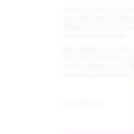
Tidak hanya fokus pada k
digunakan melalui berbaga
fleksibel untuk menikmati
yang praktis dan modern.
Bagi pengguna yang ingin 
hanya perlu melakukan regi
selama beberapa menit. Set
permainan yang tersedia d
Artikel Terkait :
Situs Bandar Togel Terpercay