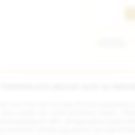
EDMTOGEL:
Link
Terbaik 2026.
TERPERCAYA BESAR SITE IN IND
lah satu situs toto slot depo 5K yang menyediakan
n akses mudah dan sistem permainan modern. Platf
metode pembayaran QRIS, sehingga pemain dapat mel
an slot online, tersedia juga pasaran toto togel 4D 