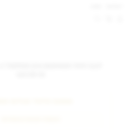
LOGIN
DAFTAR
Troli
slot 5000
Agen Situs Toto
slot 5000
-Z TERPERCAYA BERMAIN TOTO SLOT
GACOR 5K
EN SITUS TOTO DANA
INFORMASI ENGINE TERBAIK