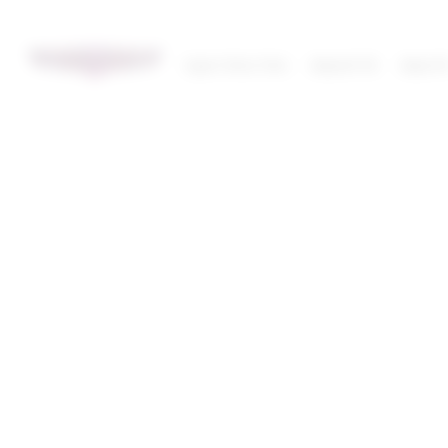
Skip
to
content
Agen Situs Toto
deposit 5k
depo 5