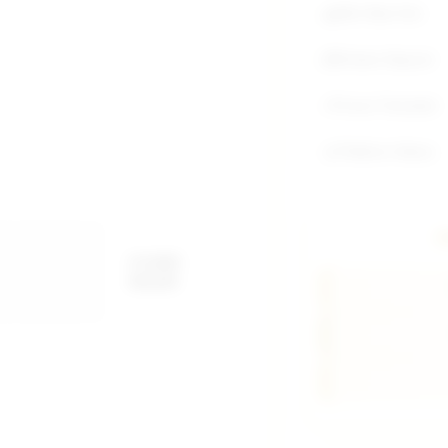
🔥
Win Rate Slot
💳
Sistem Deposit
⚡
Proses Transaksi
📱
Platform Utama
P
+4 lebih
banyak