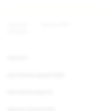
deposit 5k
>
slot depo 5000
>
EDMTOGEL
Buka
Footer Navigation
Keyword :
Buka
slot minimal deposit 5000
Buka
slot minimal depo 5k
Buka
deposit minimal 5000