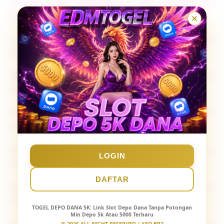
10 Situs Togel Terpercaya & Toto Slot Bet 100
Gacor
5 Bandar Togel Terpercaya Pasaran Lengkap
Hadiah 10 Juta
EDMTOGEL Link Alternatif Penghasil Cuan Depo 5K
Dana
Togel Deposit 5000 EDMTOGEL Resmi Tanpa
Potongan
Daftar Bandar Togel Terpercaya Resmi Tewrbesar
LOGIN
Indonesia
DAFTAR
Link EDMTOGEL Resmi Promotor Resmi IDN LIVE
Togel 4D
TOGEL DEPO DANA 5K
: Link Slot Depo Dana Tanpa Potongan
Min Depo 5k Atau 5000 Terbaru
Situs EDMTOGEL⟢ Spesialis Situs Toto Togel Online