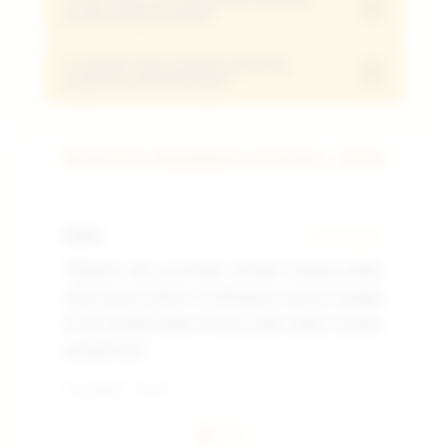
Jangan khawatir! Layanan support Live
+
hemat yang tersedia?
Anda tetap utuh masuk ke saldo akun tanpa
Chat VVIP kami siaga 24 jam penuh untuk
potongan sepeserpun.
membantu memastikan setiap kendala
5. Apakah data pribadi pendaftar
Tersedia ribuan jenis game mulai dari
+
terjamin keamanannya?
pengisian saldo minimal deposit 5000 Anda
provider slot ternama seperti Pragmatic
terselesaikan dalam hitungan detik.
Play, PG Soft, dan Habanero yang
Sangat aman 100% ! Kami menggunakan
semuanya bisa dimainkan secara hemat
REVIEW MEMBER MODAL 5000
sistem enkripsi tingkat tinggi yang
mulai dari modal 5k saja dan juga togel
memastikan seluruh data pendaftar baru
online.
tetap terlindungi dan terjaga
Halim
★★★★★
Vir
kerahasiaannya.
"Engine dan provider terbaik emang beda,
"B
main game Gates of Olympus lancar banget
50
di HP. Modal depo 5k aja udah dapet scatter
Ga
berkali-kali."
La
Terverifikasi - Hari Ini
Terv