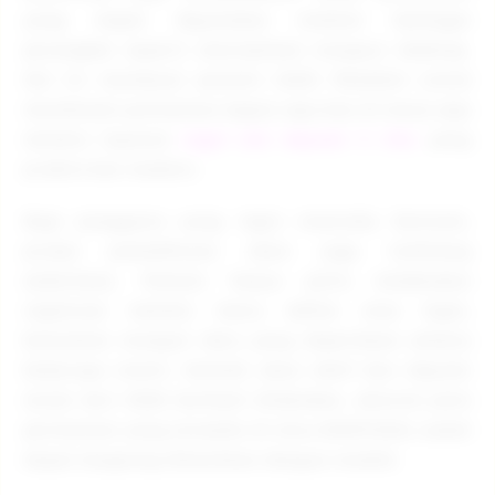
yang dapat digunakan melalui berbagai
perangkat seperti smartphone maupun desktop.
Hal ini membuat pemain lebih fleksibel untuk
menikmati permainan kapan saja dan di mana saja
melalui layanan
togel slot deposit 5 ribu
yang
praktis dan modern.
Bagi pengguna yang ingin mencoba bermain,
proses pendaftaran akun juga terbilang
sederhana. Pemain hanya perlu melakukan
registrasi melalui menu daftar atau login,
kemudian mengisi data yang diperlukan selama
beberapa menit. Setelah akun aktif dan deposit
mulai dari 5000 berhasil dilakukan, seluruh jenis
permainan yang tersedia di situs EDMTOGEL sudah
dapat langsung dimainkan dengan mudah.