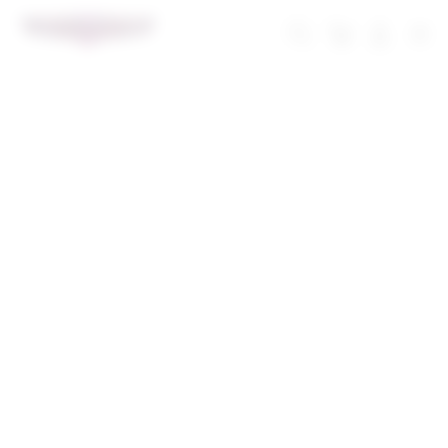
Skip
to
Troli
Login
Navigation
Deposit 5000
content