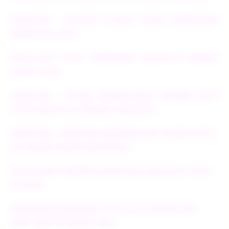
PUBTOGEL - DAFTAR 10 SITUS TOGEL TERPERCAYA
RESMI WLA 2026
SITUS SLOT TOTO TERPERCAYA GACOR 4D MUDAH
DAPAT CUAN
PUBTOGEL - SISTEM PENDAFTARAN MEMBER SLOT
TOTO GACOR 4D TERBARU 2026/2027
EDMTOGEL : KEGIATAN BERMAIN SLOT GACOR TOTO
4D ONLINE REVIEW BINTANG 5
SECURE BEST WEBSITE EDMTOGEL AGEN SLOT TOTO
5K NO#1
PENDIDIKAN BERMAIN TOTO SLOT TERPERCAYA
DEPO QRIS 5K AMAN 100%