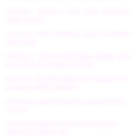
PUBTOGEL - DAFTAR 10 SITUS TOGEL TERPERCAYA
RESMI WLA 2026
SITUS SLOT TOTO TERPERCAYA GACOR 4D MUDAH
DAPAT CUAN
PUBTOGEL - SISTEM PENDAFTARAN MEMBER SLOT
TOTO GACOR 4D TERBARU 2026/2027
EDMTOGEL : KEGIATAN BERMAIN SLOT GACOR TOTO
4D ONLINE REVIEW BINTANG 5
SECURE BEST WEBSITE EDMTOGEL AGEN SLOT TOTO
5K NO#1
PENDIDIKAN BERMAIN TOTO SLOT TERPERCAYA
DEPO QRIS 5K AMAN 100%