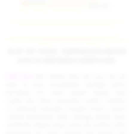
EDMTOGEL:
Link Slot Depo Dana Tanpa
Potongan Min Depo 5k Atau 5000
Terbaik 2026.
SLOT 5K TOGEL TERPERCAYA BESAR
SITE IN INDONESIA EDMTOGEL
EDMTOGEL
hadir sebagai salah satu situs toto slot
depo 5K yang menyediakan berbagai pilihan
permainan slot online populer dengan akses
mudah dan sistem permainan modern. Platform
ini didukung teknologi transaksi terbaru melalui
metode pembayaran QRIS, sehingga pemain dapat
melakukan deposit secara cepat dan praktis. Selain
permainan slot online, tersedia juga pasaran toto