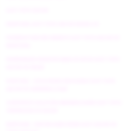
SLOT TOTO GACOR
EDMTOGEL SLOT TOTO GACOR MODAL 5K
POWERUP FEATURE WEBSITE SLOT TOTO GACOR 5K
EDMTOGEL
PENERIMAAN ANGGOTA BARU DI SITUS SLOT TOTO
GACOR 5K RESMI
PUBTOGEL - SITUS RESMI SMA KUDUS SLOT TOTO
GACOR 5K GAMPANG CUAN
CORPOROTE SOLUTION BERMAIN GAME SLOT TOTO
TERPERCAYA 5K GACOR
EDMTOGEL : DAFTAR AGEN RESMI SLOT GACOR 5K