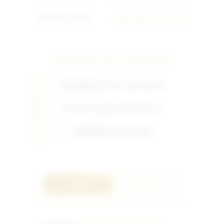
📱
Platform Utama
Agen Situs Toto Dana
PROVIDER SLOT TERGACOR
PRAGMATIC PLAY (OLYMPUS)
PG SOFT (MAHJONG WAYS 2)
HABANERO (KOI GATE)
LOGIN
DAFTAR