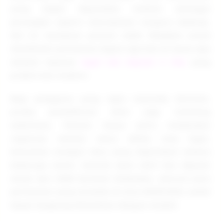
yang dapat digunakan melalui berbagai
perangkat seperti smartphone maupun desktop.
Hal ini membuat pemain lebih fleksibel untuk
menikmati permainan kapan saja dan di mana saja
melalui layanan
togel slot deposit 5 ribu
yang
praktis dan modern.
Bagi pengguna yang ingin mencoba bermain,
proses pendaftaran akun juga terbilang
sederhana. Pemain hanya perlu melakukan
registrasi melalui menu daftar atau login,
kemudian mengisi data yang diperlukan selama
beberapa menit. Setelah akun aktif dan deposit
mulai dari 5000 berhasil dilakukan, seluruh jenis
permainan yang tersedia di situs EDMTOGEL sudah
dapat langsung dimainkan dengan mudah.