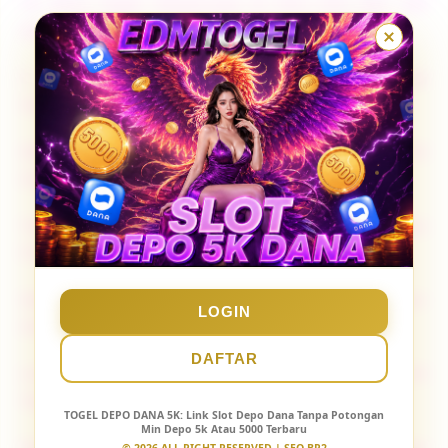
10 Situs Togel Terpercaya & Toto Slot Bet 100
Gacor
5 Bandar Togel Terpercaya Pasaran Lengkap
Hadiah 10 Juta
EDMTOGEL Link Alternatif Penghasil Cuan Depo 5K
Dana
Togel Deposit 5000 EDMTOGEL Resmi Tanpa
Potongan
Daftar Bandar Togel Terpercaya Resmi Tewrbesar
LOGIN
Indonesia
DAFTAR
Link EDMTOGEL Resmi Promotor Resmi IDN LIVE
Togel 4D
TOGEL DEPO DANA 5K
: Link Slot Depo Dana Tanpa Potongan
Min Depo 5k Atau 5000 Terbaru
Situs EDMTOGEL⟢ Spesialis Situs Toto Togel Online