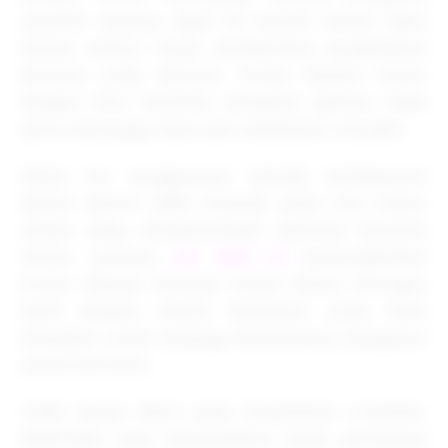
memilih layanan depo 5K karena dinilai lebih
hemat namun tetap memberikan pengalaman
bermain yang menarik. Proses deposit instan
dengan fitur otomatis membuat pemain tidak
perlu menunggu lama saat melakukan transaksi.
Selain itu, penggunaan metode pembayaran
digital seperti QRIS menjadi salah satu faktor
utama yang mempermudah aktivitas bermain
online. Layanan
slot QRIS 5K
memungkinkan
proses deposit berjalan hanya dalam hitungan
detik dengan sistem keamanan yang telah
disiapkan untuk menjaga kenyamanan pengguna
selama bermain.
Tidak hanya fokus pada kemudahan transaksi,
EDMTOGEL juga menyediakan akses permainan