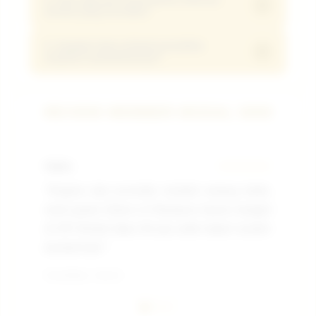
Jangan khawatir! Layanan support Live
+
hemat yang tersedia?
Anda tetap utuh masuk ke saldo akun tanpa
Chat VVIP kami siaga 24 jam penuh untuk
potongan sepeserpun.
membantu memastikan setiap kendala
5. Apakah data pribadi pendaftar
Tersedia ribuan jenis game mulai dari
+
terjamin keamanannya?
pengisian saldo minimal deposit 5000 Anda
provider slot ternama seperti Pragmatic
terselesaikan dalam hitungan detik.
Play, PG Soft, dan Habanero yang
Sangat aman 100% ! Kami menggunakan
semuanya bisa dimainkan secara hemat
REVIEW MEMBER MODAL 5000
sistem enkripsi tingkat tinggi yang
mulai dari modal 5k saja dan juga togel
memastikan seluruh data pendaftar baru
online.
tetap terlindungi dan terjaga
Halim
★★★★★
Vir
kerahasiaannya.
"Engine dan provider terbaik emang beda,
"B
main game Gates of Olympus lancar banget
50
di HP. Modal depo 5k aja udah dapet scatter
Ga
berkali-kali."
La
Terverifikasi - Hari Ini
Terv