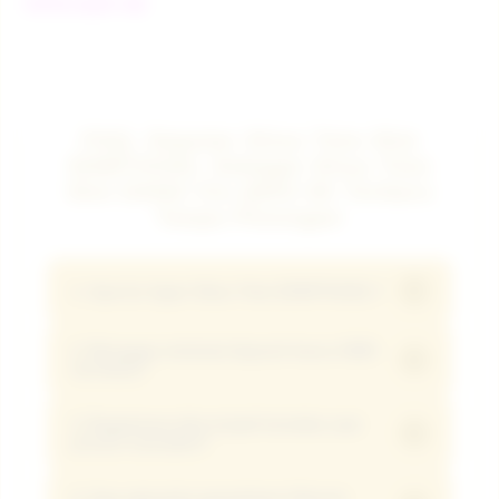
TOTO SLOT 4D
FAQ: Seputar Situs Toto Slot
EDMTOGEL Sebagai Situs Toto
Slot DANA Via QRIS 5K Terbaru
Tanpa Potongan
+
1. Apa itu Agen Situs Toto EDMTOGEL?
2. Mengapa minimal deposit harus 5000
EDMTOGEL adalah link Agen Situs Toto
+
via Dana?
Online terpercaya di Indonesia yang
mendukung transaksi via DANA dan sistem
3. Bagaimana jika terjadi kendala saat
Metode Dana memungkinkan proses
+
proses transaksi?
QRIS tanpa potongan dengan proses cepat
transfer kilat tanpa biaya tambahan,
hanya dalam hitungan detik.
sehingga modal hiburan hemat 5000 rupiah
4. Apa saja jenis permainan hiburan