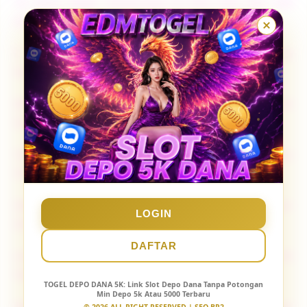
10 Situs Togel Terpercaya & Toto Slot Bet 100
Gacor
5 Bandar Togel Terpercaya Pasaran Lengkap
Hadiah 10 Juta
EDMTOGEL Link Alternatif Penghasil Cuan Depo 5K
Dana
Togel Deposit 5000 EDMTOGEL Resmi Tanpa
Potongan
Daftar Bandar Togel Terpercaya Resmi Tewrbesar
LOGIN
Indonesia
DAFTAR
Link EDMTOGEL Resmi Promotor Resmi IDN LIVE
Togel 4D
TOGEL DEPO DANA 5K
: Link Slot Depo Dana Tanpa Potongan
Min Depo 5k Atau 5000 Terbaru
Situs EDMTOGEL⟢ Spesialis Situs Toto Togel Online