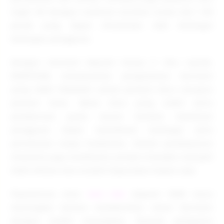
togel 4D dengan nominal taruhan mulai dari 100
perak yang dapat dimainkan oleh berbagai
kalangan pengguna.
Dengan minimal deposit hanya 5 ribu rupiah,
EDMTOGEL menawarkan pengalaman bermain
yang lebih fleksibel untuk pemain baru maupun
pemain lama. Akses situs yang stabil serta
pembaruan game secara berkala membuat
pengguna dapat menikmati berbagai jenis
permainan tanpa hambatan. Sistem pembayaran
otomatis juga membantu proses transaksi menjadi
lebih efisien dan mudah digunakan kapan saja.
Popularitas situs
toto slot
deposit 5000 terus
meningkat karena memberikan solusi bermain
dengan modal terjangkau. Banyak pengguna