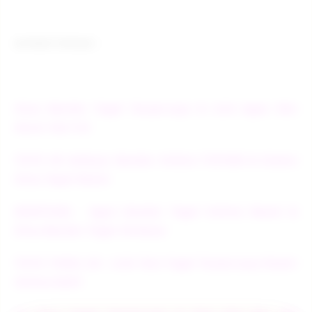
Artikel Terkait :
Situs Bandar Togel Terpercaya & Link Agen Slot
Gacor Hari Ini
TOTO 4D Ambyar Bandar Online TOTO88 & Utama
Situs Togel Resmi
EDMTOGEL - Agen Bandar Togel Online Resmi &
Situs Bandar Togel Terbesar
TOTO TOGEL 4D : Link Toto Togel Terpercaya Resmi
Online No#1