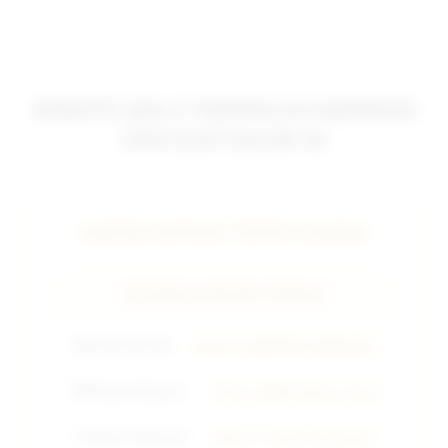
WEBSITE GEN-Z TERPERCAYA BERMAIN
TOTO SLOT GACOR 5K
AGEN SITUS TOTO DANA
INFORMASI ENGINE TERBAIK
🔥
Win Rate Slot
98.9% GAMPANG MENANG
💳
Sistem Deposit
Dana, QRIS, Bank Lokal
⚡
Proses Transaksi
Kilat & Tanpa Potongan