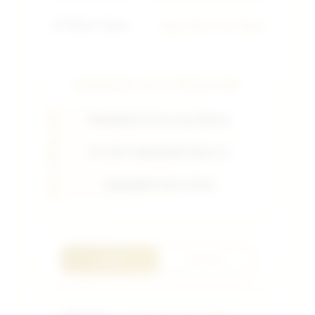
📱
Platform Utama
Agen Situs Toto Dana
PROVIDER SLOT TERGACOR
PRAGMATIC PLAY (OLYMPUS)
PG SOFT (MAHJONG WAYS 2)
HABANERO (KOI GATE)
LOGIN
DAFTAR