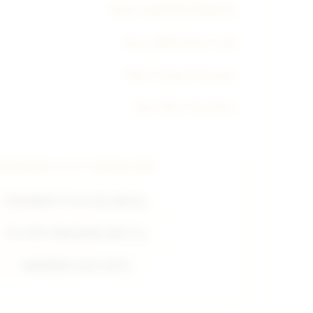
98.9% GAMPANG MENANG
Dana, QRIS, Bank Lokal
Kilat & Tanpa Potongan
Agen Situs Toto Dana
ROVIDER SLOT TERGACOR
PRAGMATIC PLAY (OLYMPUS)
PG SOFT (MAHJONG WAYS 2)
HABANERO (KOI GATE)