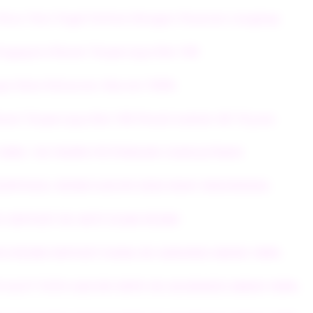
Situs Toto Togel Online Dengan Pasaran Lengkap
ngapore Resmi Terpercaya Bet 100
ya Data Keluaran Akurat 100%
smi Terpercaya Bet 100 Perak hadiah 4D 10 juta
5000 / 5K TANPA POTONGAN CUAN JUTAAN
EDMTOGEL RESMI GACOR 2026 NO#1 INDONESIA
O DEPOSIT 5K ANTI SCAM RESMI
YA RESMI DEPOSIT DANA 5K GARANSI AMAN 100%
E SLOT TOTO GACOR DEPO 5K ASURANSI AMAN 100%