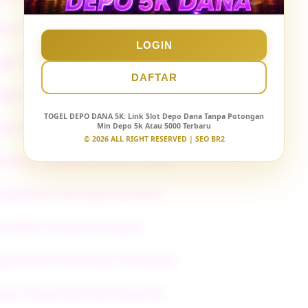
ine TOTO88 & Utama Situs Togel Resmi
LOGIN
el Online Resmi & Situs Bandar Togel Terbesar
DAFTAR
Togel Terpercaya Resmi Online No#1
TOGEL DEPO DANA 5K
: Link Slot Depo Dana Tanpa Potongan
Toto Slot Bet 100 Gacor
Min Depo 5k Atau 5000 Terbaru
© 2026 ALL RIGHT RESERVED | SEO BR2
Pasaran Lengkap Hadiah 10 Juta
enghasil Cuan Depo 5K Dana
EL Resmi Tanpa Potongan
caya Resmi Tewrbesar Indonesia
tor Resmi IDN LIVE Togel 4D