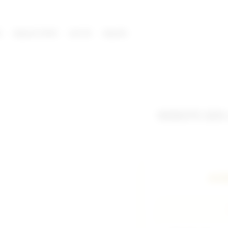
k
deposit 5000
slot 5k
depo5k
WEBSITE GEN
AG