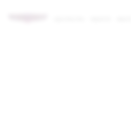
Skip
to
content
Agen Situs Toto
deposit 5k
depo 5