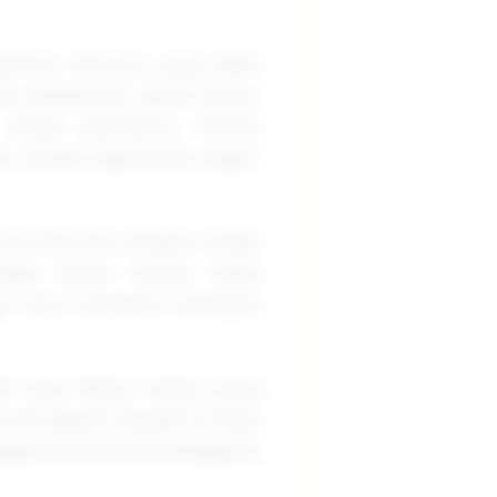
laman bermain yang lebih
erta pembaruan game secara
 tanpa hambatan. Sistem
 dan mudah digunakan kapan
lusi bermain dengan modal
 lebih hemat namun tetap
an fitur otomatis membuat
lah satu faktor utama yang
ses deposit berjalan hanya
enjaga kenyamanan pengguna