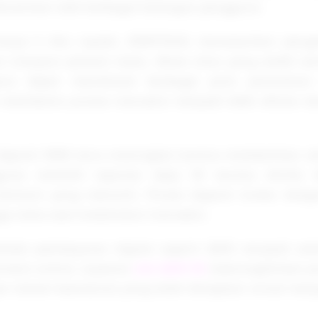
dimainkan oleh berbagai kalangan pengguna.
hanya 5 ribu rupiah, EDMTOGEL menawarkan penga
ru maupun pemain lama. Akses situs yang stabil s
na dapat menikmati berbagai jenis permainan
membantu proses transaksi menjadi lebih efisien
eposit 5000 terus meningkat karena memberikan so
guna memilih layanan depo 5K karena dinilai
rmain yang menarik. Proses deposit instan deng
gu lama saat melakukan transaksi.
tode pembayaran digital seperti QRIS menjadi sa
rmain online. Layanan
slot QRIS 5K
memungkinkan pro
an sistem keamanan yang telah disiapkan untuk m