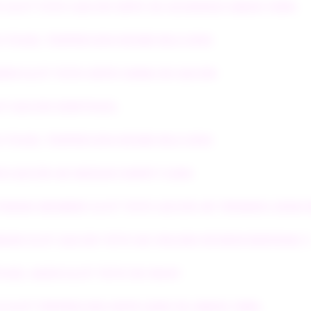
E SLOT TOTO GACOR DEPO 5K ASURANSI AMAN 100%
S TOGEL TERPERCAYA RESMI WLA 2026
AIN SLOT TOTO DEPO DANA 5K GACOR
LOT GACOR EDMTOGEL
S TOGEL TERPERCAYA RESMI WLA 2026
AYA GACOR 4D MUDAH DAPAT CUAN
TARAN MEMBER SLOT TOTO GACOR 4D TERBARU 2026/2
AIN SLOT GACOR TOTO 4D ONLINE REVIEW BINTANG 5
OGEL AGEN SLOT TOTO 5K NO#1
 SLOT TERPERCAYA DEPO QRIS 5K AMAN 100%