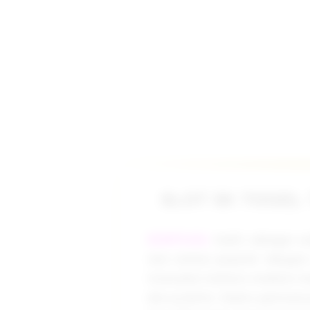
SLOT 5K TOGEL 
EDMTOGEL
hadir sebagai sa
slot online populer denga
transaksi terbaru melalui 
dan praktis. Selain permain