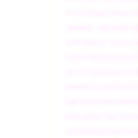
TOTO 4D Ambyar Bandar Onl
EDMTOGEL - Agen Bandar Tog
TOTO TOGEL 4D : Link Toto 
10 Situs Togel Terpercaya & 
5 Bandar Togel Terpercaya 
EDMTOGEL Link Alternatif P
Togel Deposit 5000 EDMTOG
Daftar Bandar Togel Terper
Link EDMTOGEL Resmi Promo