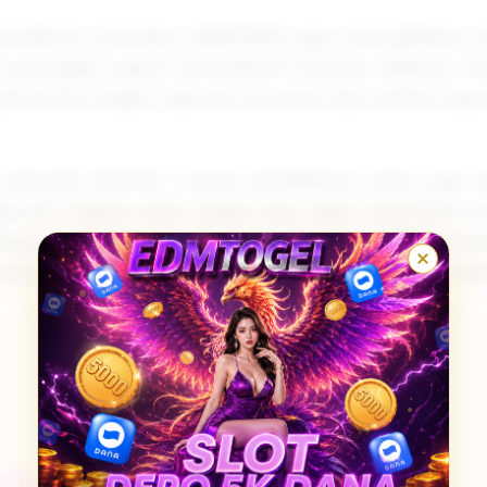
emudahan transaksi, EDMTOGEL juga menyediakan a
i perangkat seperti smartphone maupun desktop. Ha
 permainan kapan saja dan di mana saja melalui lay
mencoba bermain, proses pendaftaran akun juga t
strasi melalui menu daftar atau login, kemudian m
elah akun aktif dan deposit mulai dari 5000 berhas
i situs EDMTOGEL sudah dapat langsung dimainkan d
a & Link Agen Slot Gacor Hari Ini