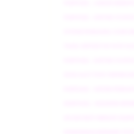
PUBTOGEL - LEADER WEBSIT
PUBTOGEL - DAFTAR 10 SITU
SYSTEM PENGHASIL CUAN M
TOGEL DEPOSIT 5K TOTO S
PUBTOGEL - DAFTAR 10 SITU
SITUS SLOT TOTO TERPERC
PUBTOGEL - SISTEM PENDAF
EDMTOGEL : KEGIATAN BERM
SECURE BEST WEBSITE EDMT
PENDIDIKAN BERMAIN TOTO