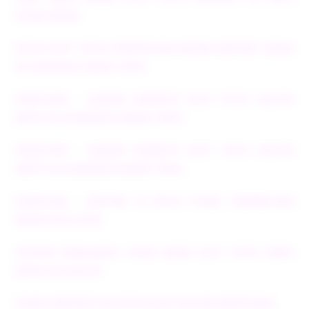
SCAM RESMI
SITUS SLOT TOTO TERPERCAYA RESMI DEPOSIT DANA
5K GARANSI AMAN 100%
PUBTOGEL - LEADER WEBSITE SLOT TOTO GACOR
DEPO 5K ASURANSI AMAN 100%
PUBTOGEL - LEADER WEBSITE SLOT TOTO GACOR
DEPO 5K ASURANSI AMAN 100%
PUBTOGEL - DAFTAR 10 SITUS TOGEL TERPERCAYA
RESMI WLA 2026
SYSTEM PENGHASIL CUAN MAIN SLOT TOTO DEPO
DANA 5K GACOR
TOGEL DEPOSIT 5K TOTO SLOT GACOR EDMTOGEL