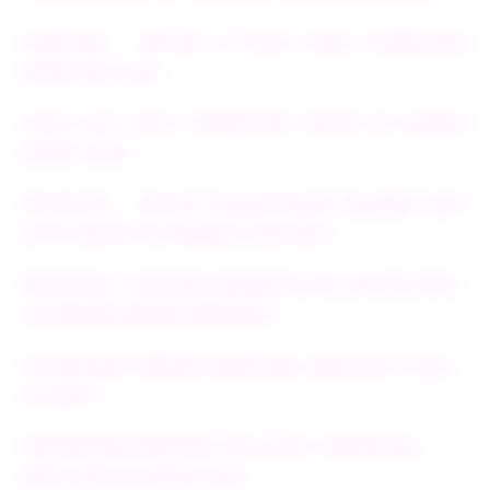
PUBTOGEL - DAFTAR 10 SITUS TOGEL TERPERCAYA
RESMI WLA 2026
SITUS SLOT TOTO TERPERCAYA GACOR 4D MUDAH
DAPAT CUAN
PUBTOGEL - SISTEM PENDAFTARAN MEMBER SLOT
TOTO GACOR 4D TERBARU 2026/2027
EDMTOGEL : KEGIATAN BERMAIN SLOT GACOR TOTO
4D ONLINE REVIEW BINTANG 5
SECURE BEST WEBSITE EDMTOGEL AGEN SLOT TOTO
5K NO#1
PENDIDIKAN BERMAIN TOTO SLOT TERPERCAYA
DEPO QRIS 5K AMAN 100%