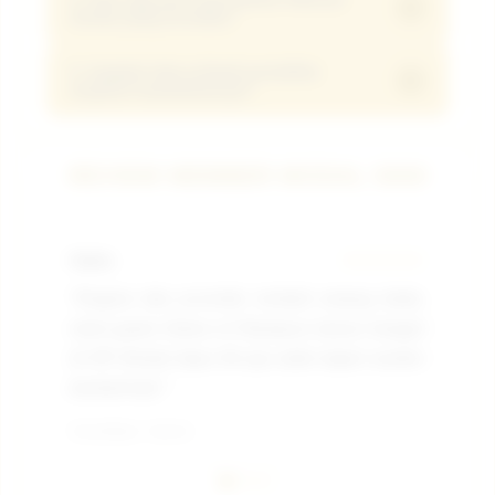
Jangan khawatir! Layanan support Live
+
hemat yang tersedia?
Anda tetap utuh masuk ke saldo akun tanpa
Chat VVIP kami siaga 24 jam penuh untuk
potongan sepeserpun.
membantu memastikan setiap kendala
5. Apakah data pribadi pendaftar
Tersedia ribuan jenis game mulai dari
+
terjamin keamanannya?
pengisian saldo minimal deposit 5000 Anda
provider slot ternama seperti Pragmatic
terselesaikan dalam hitungan detik.
Play, PG Soft, dan Habanero yang
Sangat aman 100% ! Kami menggunakan
semuanya bisa dimainkan secara hemat
REVIEW MEMBER MODAL 5000
sistem enkripsi tingkat tinggi yang
mulai dari modal 5k saja dan juga togel
memastikan seluruh data pendaftar baru
online.
tetap terlindungi dan terjaga
Halim
★★★★★
Vir
kerahasiaannya.
"Engine dan provider terbaik emang beda,
"B
main game Gates of Olympus lancar banget
50
di HP. Modal depo 5k aja udah dapet scatter
Ga
berkali-kali."
La
Terverifikasi - Hari Ini
Terv