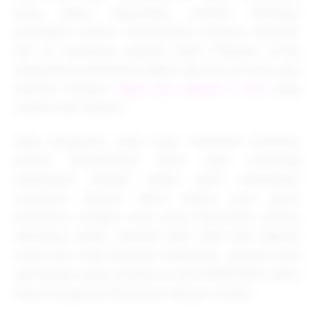
yang dapat digunakan melalui berbagai
perangkat seperti smartphone maupun desktop.
Hal ini membuat pemain lebih fleksibel untuk
menikmati permainan kapan saja dan di mana saja
melalui layanan
togel slot deposit 5 ribu
yang
praktis dan modern.
Bagi pengguna yang ingin mencoba bermain,
proses pendaftaran akun juga terbilang
sederhana. Pemain hanya perlu melakukan
registrasi melalui menu daftar atau login,
kemudian mengisi data yang diperlukan selama
beberapa menit. Setelah akun aktif dan deposit
mulai dari 5000 berhasil dilakukan, seluruh jenis
permainan yang tersedia di situs EDMTOGEL sudah
dapat langsung dimainkan dengan mudah.