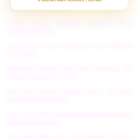
© 2026 ALL RIGHT RESERVED | SEO BR2
Dengan Pasaran Lengkap
Prediksi Macau HongKong Singapore Resmi
Terpercaya Bet 100
Layanan Live Draw Terpercaya Data Keluaran
Akurat 100%
EDMTOGEL - Bandar Togel Resmi Terpercaya Bet
100 Perak hadiah 4D 10 juta
TOTO SLOT GACOR DEPOSIT 5000 / 5K TANPA
POTONGAN CUAN JUTAAN
SLOT TOTO DEPO 5K AGEN EDMTOGEL RESMI GACOR
2026 NO#1 INDONESIA
LINK AGEN RESMI SLOT TOTO DEPOSIT 5K ANTI