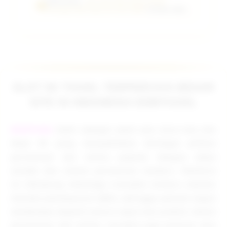
EDMTOGEL:
Link Slot Depo Dana Tanpa
Potongan Min Depo 5k Atau 5000
Terbaik 2026.
SLOT 5K TOGEL TERPERCAYA BESAR
SITE IN INDONESIA EDMTOGEL
EDMTOGEL
hadir sebagai salah satu situs toto slot
depo 5K yang menyediakan berbagai pilihan
permainan slot online populer dengan akses
mudah dan sistem permainan modern. Platform
ini didukung teknologi transaksi terbaru melalui
metode pembayaran QRIS, sehingga pemain dapat
melakukan deposit secara cepat dan praktis. Selain
permainan slot online, tersedia juga pasaran toto