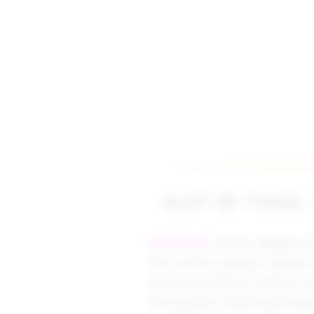
SLOT 5K TOGEL 
EDMTOGEL
hadir sebagai sa
slot online populer denga
transaksi terbaru melalui 
dan praktis. Selain permain