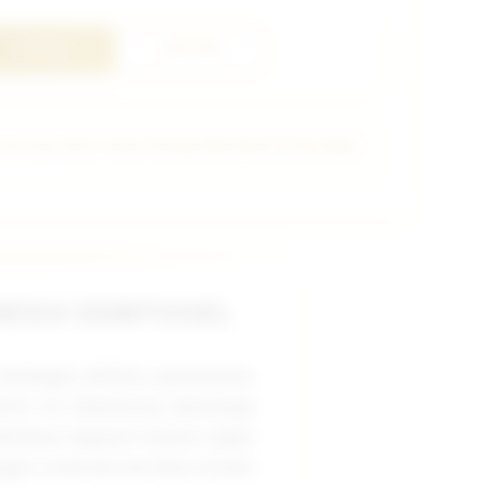
LOGIN
DAFTAR
 Slot Depo Dana Tanpa Potongan Min Depo 5k Atau 5000
ONESIA EDMTOGEL
 berbagai pilihan permainan
orm ini didukung teknologi
akukan deposit secara cepat
dengan nominal taruhan mulai