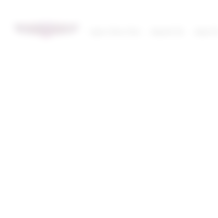
Skip
to
content
Agen Situs Toto
deposit 5k
depo 5