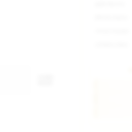
🔥
Win Rate Slot
💳
Sistem Deposit
⚡
Proses Transaksi
📱
Platform Utama
P
+4 lebih
banyak