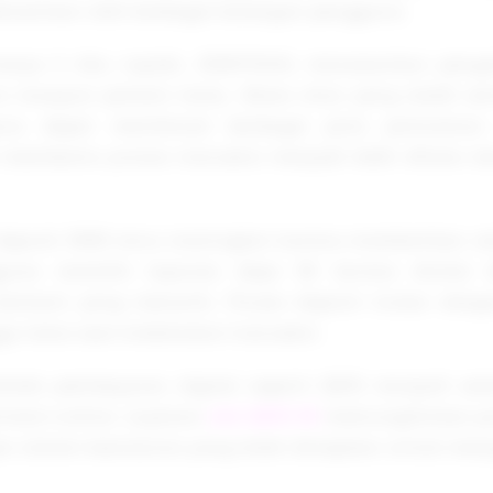
dimainkan oleh berbagai kalangan pengguna.
hanya 5 ribu rupiah, EDMTOGEL menawarkan penga
ru maupun pemain lama. Akses situs yang stabil s
na dapat menikmati berbagai jenis permainan
membantu proses transaksi menjadi lebih efisien
eposit 5000 terus meningkat karena memberikan so
guna memilih layanan depo 5K karena dinilai
rmain yang menarik. Proses deposit instan deng
gu lama saat melakukan transaksi.
tode pembayaran digital seperti QRIS menjadi sa
rmain online. Layanan
slot QRIS 5K
memungkinkan pro
an sistem keamanan yang telah disiapkan untuk m