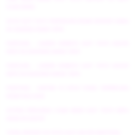
SCAM RESMI
SITUS SLOT TOTO TERPERCAYA RESMI DEPOSIT DANA
5K GARANSI AMAN 100%
PUBTOGEL - LEADER WEBSITE SLOT TOTO GACOR
DEPO 5K ASURANSI AMAN 100%
PUBTOGEL - LEADER WEBSITE SLOT TOTO GACOR
DEPO 5K ASURANSI AMAN 100%
PUBTOGEL - DAFTAR 10 SITUS TOGEL TERPERCAYA
RESMI WLA 2026
SYSTEM PENGHASIL CUAN MAIN SLOT TOTO DEPO
DANA 5K GACOR
TOGEL DEPOSIT 5K TOTO SLOT GACOR EDMTOGEL