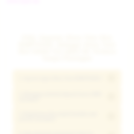
TOTO SLOT 4D
FAQ: Seputar Situs Toto Slot
EDMTOGEL Sebagai Situs Toto
Slot DANA Via QRIS 5K Terbaru
Tanpa Potongan
+
1. Apa itu Agen Situs Toto EDMTOGEL?
2. Mengapa minimal deposit harus 5000
EDMTOGEL adalah link Agen Situs Toto
+
via Dana?
Online terpercaya di Indonesia yang
mendukung transaksi via DANA dan sistem
3. Bagaimana jika terjadi kendala saat
Metode Dana memungkinkan proses
+
proses transaksi?
QRIS tanpa potongan dengan proses cepat
transfer kilat tanpa biaya tambahan,
hanya dalam hitungan detik.
sehingga modal hiburan hemat 5000 rupiah
4. Apa saja jenis permainan hiburan