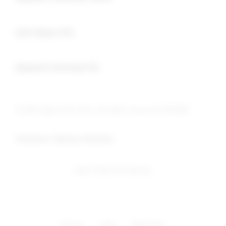
Buka
slot depo 5rb
Buka
deposit minimal 5k
© 2026 Agen Situs Toto. All rights reserved. SEO BR2
Indonesia / Bahasa Indonesia
Ingin Tetap Terhubung?
Privasi
Legal
Peta Situs