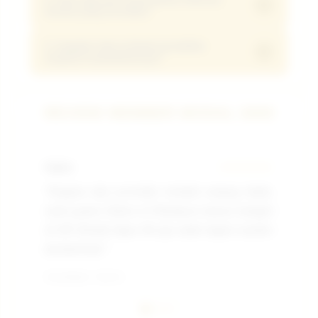
Jangan khawatir! Layanan support Live
+
hemat yang tersedia?
Anda tetap utuh masuk ke saldo akun tanpa
Chat VVIP kami siaga 24 jam penuh untuk
potongan sepeserpun.
membantu memastikan setiap kendala
5. Apakah data pribadi pendaftar
Tersedia ribuan jenis game mulai dari
+
terjamin keamanannya?
pengisian saldo minimal deposit 5000 Anda
provider slot ternama seperti Pragmatic
terselesaikan dalam hitungan detik.
Play, PG Soft, dan Habanero yang
Sangat aman 100% ! Kami menggunakan
semuanya bisa dimainkan secara hemat
REVIEW MEMBER MODAL 5000
sistem enkripsi tingkat tinggi yang
mulai dari modal 5k saja dan juga togel
memastikan seluruh data pendaftar baru
online.
tetap terlindungi dan terjaga
Halim
★★★★★
Vir
kerahasiaannya.
"Engine dan provider terbaik emang beda,
"B
main game Gates of Olympus lancar banget
50
di HP. Modal depo 5k aja udah dapet scatter
Ga
berkali-kali."
La
Terverifikasi - Hari Ini
Terv