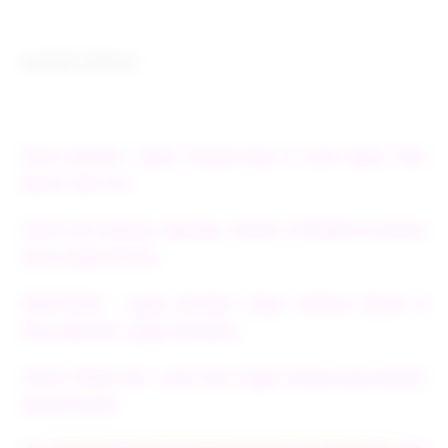
Artikel Terkait :
Situs Bandar Togel Terpercaya & Link Agen Slot
Gacor Hari Ini
TOTO 4D Ambyar Bandar Online TOTO88 & Utama
Situs Togel Resmi
EDMTOGEL - Agen Bandar Togel Online Resmi &
Situs Bandar Togel Terbesar
TOTO TOGEL 4D : Link Toto Togel Terpercaya Resmi
Online No#1