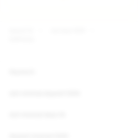
deposit 5k
>
slot depo 5000
>
EDMTOGEL
Buka
Footer Navigation
Keyword :
Buka
slot minimal deposit 5000
Buka
slot minimal depo 5k
Buka
deposit minimal 5000