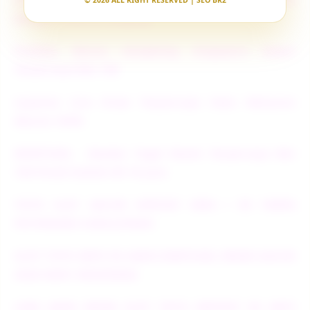
© 2026 ALL RIGHT RESERVED | SEO BR2
Dengan Pasaran Lengkap
Prediksi Macau HongKong Singapore Resmi
Terpercaya Bet 100
Layanan Live Draw Terpercaya Data Keluaran
Akurat 100%
EDMTOGEL - Bandar Togel Resmi Terpercaya Bet
100 Perak hadiah 4D 10 juta
TOTO SLOT GACOR DEPOSIT 5000 / 5K TANPA
POTONGAN CUAN JUTAAN
SLOT TOTO DEPO 5K AGEN EDMTOGEL RESMI GACOR
2026 NO#1 INDONESIA
LINK AGEN RESMI SLOT TOTO DEPOSIT 5K ANTI