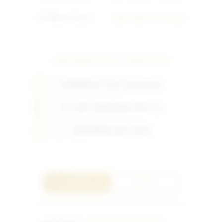
📱
Platform Utama
Agen Situs Toto Dana
PROVIDER SLOT TERGACOR
PRAGMATIC PLAY (OLYMPUS)
PG SOFT (MAHJONG WAYS 2)
HABANERO (KOI GATE)
LOGIN
DAFTAR