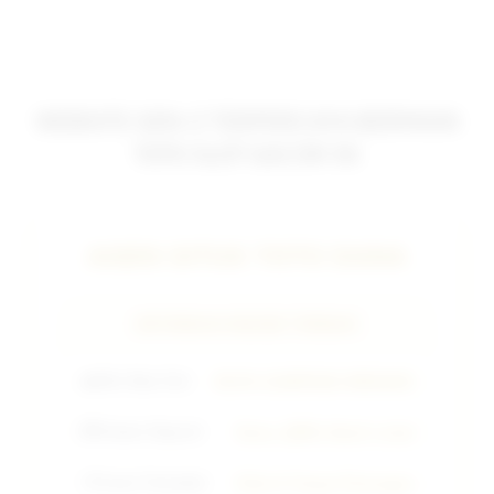
WEBSITE GEN-Z TERPERCAYA BERMAIN
TOTO SLOT GACOR 5K
AGEN SITUS TOTO DANA
INFORMASI ENGINE TERBAIK
🔥
Win Rate Slot
98.9% GAMPANG MENANG
💳
Sistem Deposit
Dana, QRIS, Bank Lokal
⚡
Proses Transaksi
Kilat & Tanpa Potongan