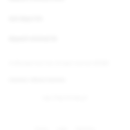
Buka
slot depo 5rb
Buka
deposit minimal 5k
© 2026 Agen Situs Toto. All rights reserved. SEO BR2
Indonesia / Bahasa Indonesia
Ingin Tetap Terhubung?
Privasi
Legal
Peta Situs