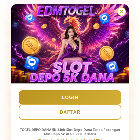
10 Situs Togel Terpercaya & Toto Slot Bet 100
Gacor
5 Bandar Togel Terpercaya Pasaran Lengkap
Hadiah 10 Juta
EDMTOGEL Link Alternatif Penghasil Cuan Depo 5K
Dana
Togel Deposit 5000 EDMTOGEL Resmi Tanpa
Potongan
Daftar Bandar Togel Terpercaya Resmi Tewrbesar
LOGIN
Indonesia
DAFTAR
Link EDMTOGEL Resmi Promotor Resmi IDN LIVE
Togel 4D
TOGEL DEPO DANA 5K
: Link Slot Depo Dana Tanpa Potongan
Min Depo 5k Atau 5000 Terbaru
Situs EDMTOGEL⟢ Spesialis Situs Toto Togel Online