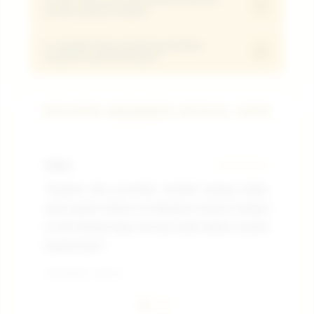
Jangan khawatir! Layanan support Live
+
hemat yang tersedia?
Anda tetap utuh masuk ke saldo akun tanpa
Chat VVIP kami siaga 24 jam penuh untuk
potongan sepeserpun.
membantu memastikan setiap kendala
5. Apakah data pribadi pendaftar
Tersedia ribuan jenis game mulai dari
+
terjamin keamanannya?
pengisian saldo minimal deposit 5000 Anda
provider slot ternama seperti Pragmatic
terselesaikan dalam hitungan detik.
Play, PG Soft, dan Habanero yang
Sangat aman 100% ! Kami menggunakan
semuanya bisa dimainkan secara hemat
REVIEW MEMBER MODAL 5000
sistem enkripsi tingkat tinggi yang
mulai dari modal 5k saja dan juga togel
memastikan seluruh data pendaftar baru
online.
tetap terlindungi dan terjaga
Halim
★★★★★
Vir
kerahasiaannya.
"Engine dan provider terbaik emang beda,
"B
main game Gates of Olympus lancar banget
50
di HP. Modal depo 5k aja udah dapet scatter
Ga
berkali-kali."
La
Terverifikasi - Hari Ini
Terv