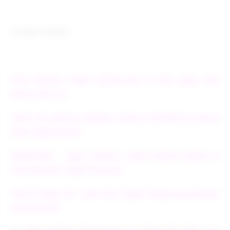
Artikel Terkait :
Situs Bandar Togel Terpercaya & Link Agen Slot
Gacor Hari Ini
TOTO 4D Ambyar Bandar Online TOTO88 & Utama
Situs Togel Resmi
EDMTOGEL - Agen Bandar Togel Online Resmi &
Situs Bandar Togel Terbesar
TOTO TOGEL 4D : Link Toto Togel Terpercaya Resmi
Online No#1