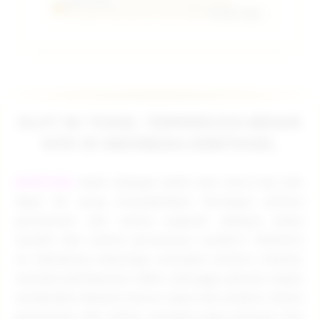
EDMTOGEL:
Link Slot Depo Dana Tanpa
Potongan Min Depo 5k Atau 5000
Terbaik 2026.
SLOT 5K TOGEL TERPERCAYA BESAR
SITE IN INDONESIA EDMTOGEL
EDMTOGEL
hadir sebagai salah satu situs toto slot
depo 5K yang menyediakan berbagai pilihan
permainan slot online populer dengan akses
mudah dan sistem permainan modern. Platform
ini didukung teknologi transaksi terbaru melalui
metode pembayaran QRIS, sehingga pemain dapat
melakukan deposit secara cepat dan praktis. Selain
permainan slot online, tersedia juga pasaran toto