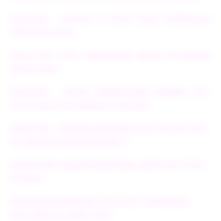
PUBTOGEL - DAFTAR 10 SITUS TOGEL TERPERCAYA
RESMI WLA 2026
SITUS SLOT TOTO TERPERCAYA GACOR 4D MUDAH
DAPAT CUAN
PUBTOGEL - SISTEM PENDAFTARAN MEMBER SLOT
TOTO GACOR 4D TERBARU 2026/2027
EDMTOGEL : KEGIATAN BERMAIN SLOT GACOR TOTO
4D ONLINE REVIEW BINTANG 5
SECURE BEST WEBSITE EDMTOGEL AGEN SLOT TOTO
5K NO#1
PENDIDIKAN BERMAIN TOTO SLOT TERPERCAYA
DEPO QRIS 5K AMAN 100%