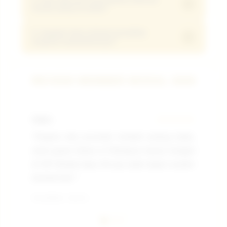
Jangan khawatir! Layanan support Live
+
hemat yang tersedia?
Anda tetap utuh masuk ke saldo akun tanpa
Chat VVIP kami siaga 24 jam penuh untuk
potongan sepeserpun.
membantu memastikan setiap kendala
5. Apakah data pribadi pendaftar
Tersedia ribuan jenis game mulai dari
+
terjamin keamanannya?
pengisian saldo minimal deposit 5000 Anda
provider slot ternama seperti Pragmatic
terselesaikan dalam hitungan detik.
Play, PG Soft, dan Habanero yang
Sangat aman 100% ! Kami menggunakan
semuanya bisa dimainkan secara hemat
REVIEW MEMBER MODAL 5000
sistem enkripsi tingkat tinggi yang
mulai dari modal 5k saja dan juga togel
memastikan seluruh data pendaftar baru
online.
tetap terlindungi dan terjaga
Halim
★★★★★
Vir
kerahasiaannya.
"Engine dan provider terbaik emang beda,
"B
main game Gates of Olympus lancar banget
50
di HP. Modal depo 5k aja udah dapet scatter
Ga
berkali-kali."
La
Terverifikasi - Hari Ini
Terv