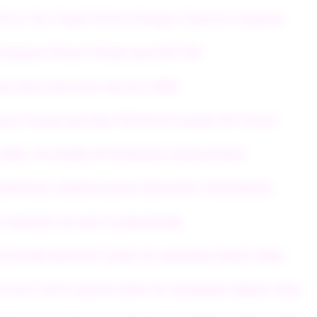
Situs Toto Togel Online Dengan Pasaran Lengkap
ngapore Resmi Terpercaya Bet 100
ya Data Keluaran Akurat 100%
smi Terpercaya Bet 100 Perak hadiah 4D 10 juta
5000 / 5K TANPA POTONGAN CUAN JUTAAN
EDMTOGEL RESMI GACOR 2026 NO#1 INDONESIA
O DEPOSIT 5K ANTI SCAM RESMI
YA RESMI DEPOSIT DANA 5K GARANSI AMAN 100%
E SLOT TOTO GACOR DEPO 5K ASURANSI AMAN 100%