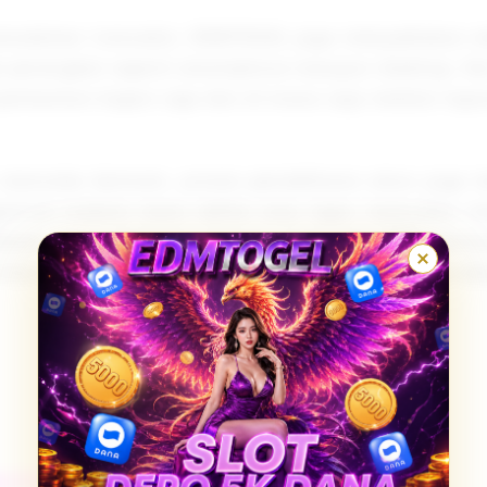
emudahan transaksi, EDMTOGEL juga menyediakan a
i perangkat seperti smartphone maupun desktop. Ha
 permainan kapan saja dan di mana saja melalui lay
mencoba bermain, proses pendaftaran akun juga t
strasi melalui menu daftar atau login, kemudian m
elah akun aktif dan deposit mulai dari 5000 berhas
i situs EDMTOGEL sudah dapat langsung dimainkan d
a & Link Agen Slot Gacor Hari Ini