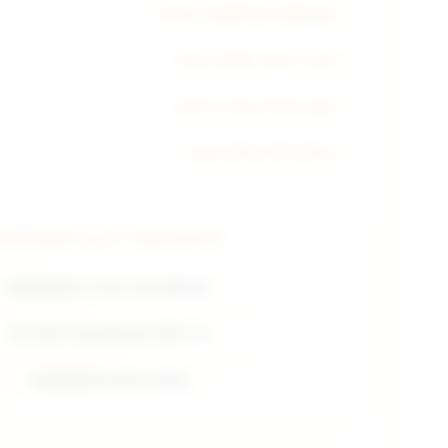
98.9% GAMPANG MENANG
Dana, QRIS, Bank Lokal
Kilat & Tanpa Potongan
Agen Situs Toto Dana
ROVIDER SLOT TERGACOR
PRAGMATIC PLAY (OLYMPUS)
PG SOFT (MAHJONG WAYS 2)
HABANERO (KOI GATE)