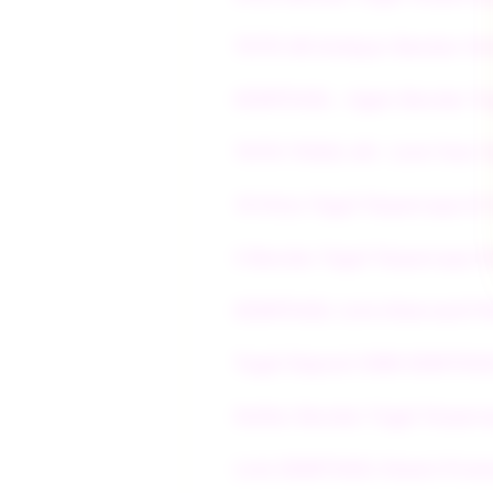
TOTO 4D Ambyar Bandar Onl
EDMTOGEL - Agen Bandar Tog
TOTO TOGEL 4D : Link Toto 
10 Situs Togel Terpercaya & 
5 Bandar Togel Terpercaya 
EDMTOGEL Link Alternatif P
Togel Deposit 5000 EDMTOG
Daftar Bandar Togel Terper
Link EDMTOGEL Resmi Promo