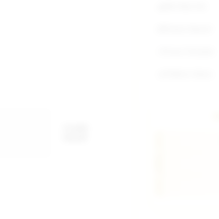
🔥
Win Rate Slot
💳
Sistem Deposit
⚡
Proses Transaksi
📱
Platform Utama
P
+4 lebih
banyak