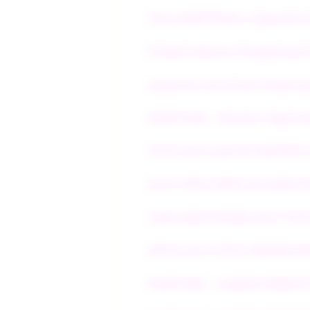
Situs EDMTOGEL⟢ Spesialis 
Prediksi Macau HongKong Si
Layanan Live Draw Terperca
EDMTOGEL - Bandar Togel Re
TOTO SLOT GACOR DEPOSIT 
SLOT TOTO DEPO 5K AGEN 
LINK AGEN RESMI SLOT TOT
SITUS SLOT TOTO TERPERCA
PUBTOGEL - LEADER WEBSIT