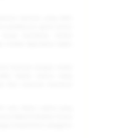
laman bermain yang lebih
erta pembaruan game secara
 tanpa hambatan. Sistem
 dan mudah digunakan kapan
lusi bermain dengan modal
 lebih hemat namun tetap
an fitur otomatis membuat
lah satu faktor utama yang
ses deposit berjalan hanya
enjaga kenyamanan pengguna