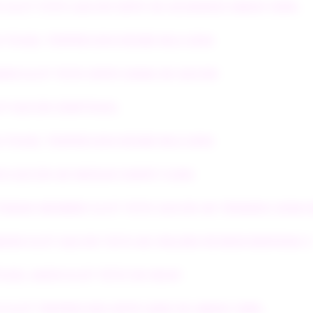
E SLOT TOTO GACOR DEPO 5K ASURANSI AMAN 100%
S TOGEL TERPERCAYA RESMI WLA 2026
AIN SLOT TOTO DEPO DANA 5K GACOR
LOT GACOR EDMTOGEL
S TOGEL TERPERCAYA RESMI WLA 2026
AYA GACOR 4D MUDAH DAPAT CUAN
TARAN MEMBER SLOT TOTO GACOR 4D TERBARU 2026/2
AIN SLOT GACOR TOTO 4D ONLINE REVIEW BINTANG 5
OGEL AGEN SLOT TOTO 5K NO#1
 SLOT TERPERCAYA DEPO QRIS 5K AMAN 100%