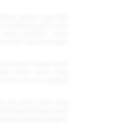
laman bermain yang lebih
erta pembaruan game secara
 tanpa hambatan. Sistem
 dan mudah digunakan kapan
lusi bermain dengan modal
 lebih hemat namun tetap
an fitur otomatis membuat
lah satu faktor utama yang
ses deposit berjalan hanya
enjaga kenyamanan pengguna