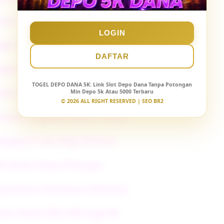
ine TOTO88 & Utama Situs Togel Resmi
LOGIN
el Online Resmi & Situs Bandar Togel Terbesar
DAFTAR
Togel Terpercaya Resmi Online No#1
TOGEL DEPO DANA 5K
: Link Slot Depo Dana Tanpa Potongan
Toto Slot Bet 100 Gacor
Min Depo 5k Atau 5000 Terbaru
© 2026 ALL RIGHT RESERVED | SEO BR2
Pasaran Lengkap Hadiah 10 Juta
enghasil Cuan Depo 5K Dana
EL Resmi Tanpa Potongan
caya Resmi Tewrbesar Indonesia
tor Resmi IDN LIVE Togel 4D