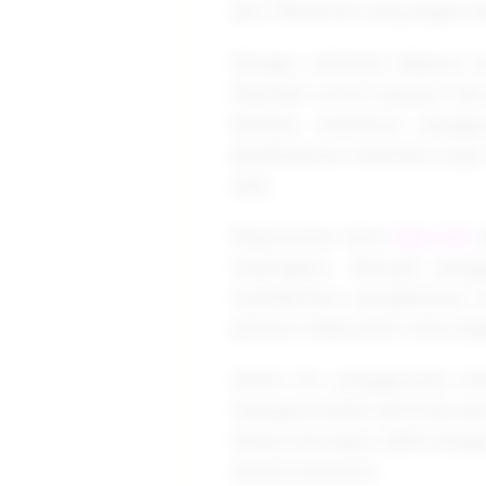
dari 100 perak yang dapat 
Dengan minimal deposit 
fleksibel untuk pemain ba
berkala membuat penggu
pembayaran otomatis juga 
saja.
Popularitas situs
toto slot
d
terjangkau. Banyak peng
memberikan pengalaman be
pemain tidak perlu menung
Selain itu, penggunaan me
mempermudah aktivitas be
dalam hitungan detik deng
selama bermain.