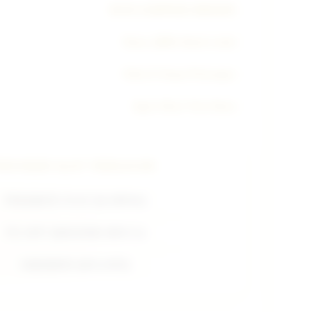
98.9% GAMPANG MENANG
Dana, QRIS, Bank Lokal
Kilat & Tanpa Potongan
Agen Situs Toto Dana
ROVIDER SLOT TERGACOR
PRAGMATIC PLAY (OLYMPUS)
PG SOFT (MAHJONG WAYS 2)
HABANERO (KOI GATE)