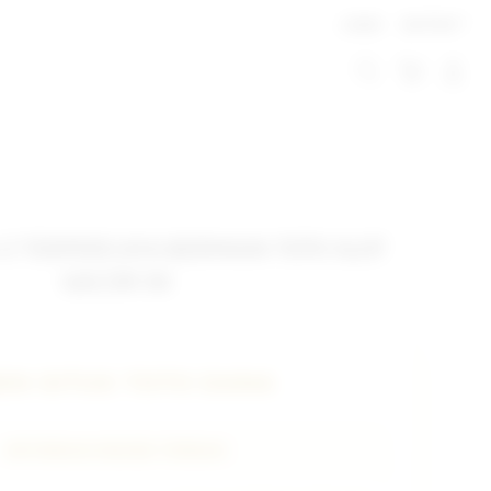
LOGIN
DAFTAR
Troli
slot 5000
Agen Situs Toto
slot 5000
-Z TERPERCAYA BERMAIN TOTO SLOT
GACOR 5K
EN SITUS TOTO DANA
INFORMASI ENGINE TERBAIK