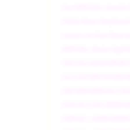
Situs EDMTOGEL⟢ Spesialis 
Prediksi Macau HongKong Si
Layanan Live Draw Terperca
EDMTOGEL - Bandar Togel Re
TOTO SLOT GACOR DEPOSIT 
SLOT TOTO DEPO 5K AGEN 
LINK AGEN RESMI SLOT TOT
SITUS SLOT TOTO TERPERCA
PUBTOGEL - LEADER WEBSIT