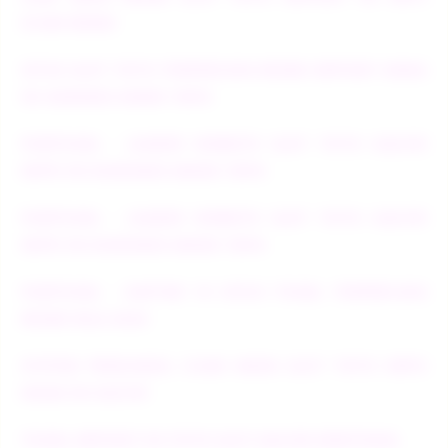
SCAM RESMI
SITUS SLOT TOTO TERPERCAYA RESMI DEPOSIT DANA
5K GARANSI AMAN 100%
PUBTOGEL - LEADER WEBSITE SLOT TOTO GACOR
DEPO 5K ASURANSI AMAN 100%
PUBTOGEL - LEADER WEBSITE SLOT TOTO GACOR
DEPO 5K ASURANSI AMAN 100%
PUBTOGEL - DAFTAR 10 SITUS TOGEL TERPERCAYA
RESMI WLA 2026
SYSTEM PENGHASIL CUAN MAIN SLOT TOTO DEPO
DANA 5K GACOR
TOGEL DEPOSIT 5K TOTO SLOT GACOR EDMTOGEL