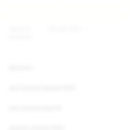
deposit 5k
>
slot depo 5000
>
EDMTOGEL
Buka
Footer Navigation
Keyword :
Buka
slot minimal deposit 5000
Buka
slot minimal depo 5k
Buka
deposit minimal 5000