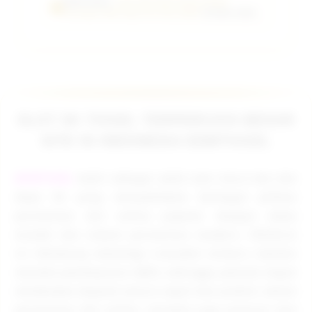
EDMTOGEL:
Link Slot Depo Dana Tanpa
Potongan Min Depo 5k Atau 5000
Terbaik 2026.
SLOT 5K TOGEL TERPERCAYA BESAR
SITE IN INDONESIA EDMTOGEL
EDMTOGEL
hadir sebagai salah satu situs toto slot
depo 5K yang menyediakan berbagai pilihan
permainan slot online populer dengan akses
mudah dan sistem permainan modern. Platform
ini didukung teknologi transaksi terbaru melalui
metode pembayaran QRIS, sehingga pemain dapat
melakukan deposit secara cepat dan praktis. Selain
permainan slot online, tersedia juga pasaran toto