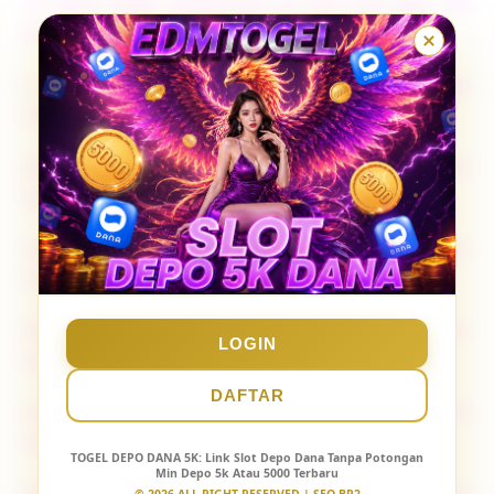
10 Situs Togel Terpercaya & Toto Slot Bet 100
Gacor
5 Bandar Togel Terpercaya Pasaran Lengkap
Hadiah 10 Juta
EDMTOGEL Link Alternatif Penghasil Cuan Depo 5K
Dana
Togel Deposit 5000 EDMTOGEL Resmi Tanpa
Potongan
Daftar Bandar Togel Terpercaya Resmi Tewrbesar
LOGIN
Indonesia
DAFTAR
Link EDMTOGEL Resmi Promotor Resmi IDN LIVE
Togel 4D
TOGEL DEPO DANA 5K
: Link Slot Depo Dana Tanpa Potongan
Min Depo 5k Atau 5000 Terbaru
Situs EDMTOGEL⟢ Spesialis Situs Toto Togel Online