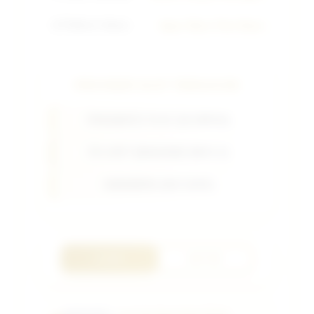
📱
Platform Utama
Agen Situs Toto Dana
PROVIDER SLOT TERGACOR
PRAGMATIC PLAY (OLYMPUS)
PG SOFT (MAHJONG WAYS 2)
HABANERO (KOI GATE)
LOGIN
DAFTAR