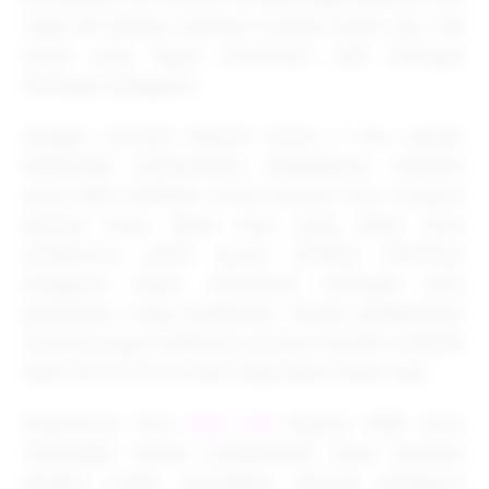
togel 4D dengan nominal taruhan mulai dari 100
perak yang dapat dimainkan oleh berbagai
kalangan pengguna.
Dengan minimal deposit hanya 5 ribu rupiah,
EDMTOGEL menawarkan pengalaman bermain
yang lebih fleksibel untuk pemain baru maupun
pemain lama. Akses situs yang stabil serta
pembaruan game secara berkala membuat
pengguna dapat menikmati berbagai jenis
permainan tanpa hambatan. Sistem pembayaran
otomatis juga membantu proses transaksi menjadi
lebih efisien dan mudah digunakan kapan saja.
Popularitas situs
toto slot
deposit 5000 terus
meningkat karena memberikan solusi bermain
dengan modal terjangkau. Banyak pengguna