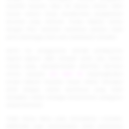
memilih layanan depo 5K karena dinilai lebih
hemat namun tetap memberikan pengalaman
bermain yang menarik. Proses deposit instan
dengan fitur otomatis membuat pemain tidak
perlu menunggu lama saat melakukan transaksi.
Selain itu, penggunaan metode pembayaran
digital seperti QRIS menjadi salah satu faktor
utama yang mempermudah aktivitas bermain
online. Layanan
slot QRIS 5K
memungkinkan
proses deposit berjalan hanya dalam hitungan
detik dengan sistem keamanan yang telah
disiapkan untuk menjaga kenyamanan pengguna
selama bermain.
Tidak hanya fokus pada kemudahan transaksi,
EDMTOGEL juga menyediakan akses permainan