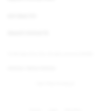
Buka
slot depo 5rb
Buka
deposit minimal 5k
© 2026 Agen Situs Toto. All rights reserved. SEO BR2
Indonesia / Bahasa Indonesia
Ingin Tetap Terhubung?
Privasi
Legal
Peta Situs