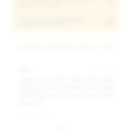
Jangan khawatir! Layanan support Live
+
hemat yang tersedia?
Anda tetap utuh masuk ke saldo akun tanpa
Chat VVIP kami siaga 24 jam penuh untuk
potongan sepeserpun.
membantu memastikan setiap kendala
5. Apakah data pribadi pendaftar
Tersedia ribuan jenis game mulai dari
+
terjamin keamanannya?
pengisian saldo minimal deposit 5000 Anda
provider slot ternama seperti Pragmatic
terselesaikan dalam hitungan detik.
Play, PG Soft, dan Habanero yang
Sangat aman 100% ! Kami menggunakan
semuanya bisa dimainkan secara hemat
REVIEW MEMBER MODAL 5000
sistem enkripsi tingkat tinggi yang
mulai dari modal 5k saja dan juga togel
memastikan seluruh data pendaftar baru
online.
tetap terlindungi dan terjaga
Halim
★★★★★
Vir
kerahasiaannya.
"Engine dan provider terbaik emang beda,
"B
main game Gates of Olympus lancar banget
50
di HP. Modal depo 5k aja udah dapet scatter
Ga
berkali-kali."
La
Terverifikasi - Hari Ini
Terv