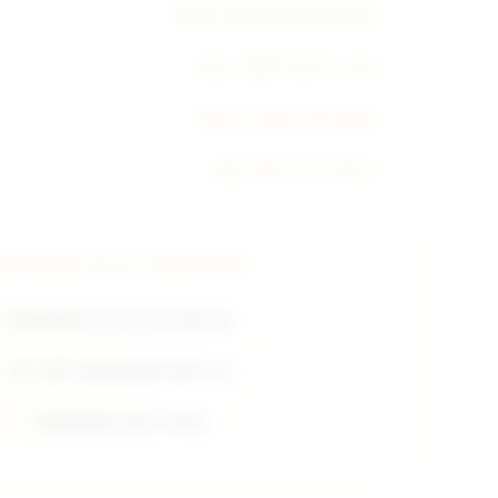
98.9% GAMPANG MENANG
Dana, QRIS, Bank Lokal
Kilat & Tanpa Potongan
Agen Situs Toto Dana
ROVIDER SLOT TERGACOR
PRAGMATIC PLAY (OLYMPUS)
PG SOFT (MAHJONG WAYS 2)
HABANERO (KOI GATE)