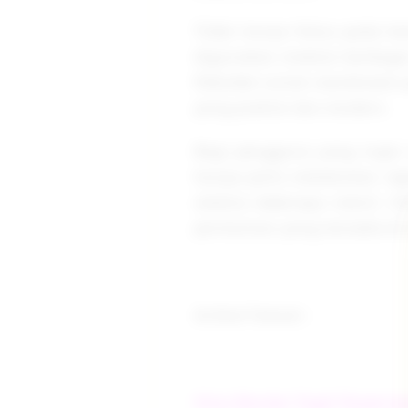
Tidak hanya fokus pada k
digunakan melalui berbaga
fleksibel untuk menikmati
yang praktis dan modern.
Bagi pengguna yang ingin 
hanya perlu melakukan regi
selama beberapa menit. Set
permainan yang tersedia d
Artikel Terkait :
Situs Bandar Togel Terpercay