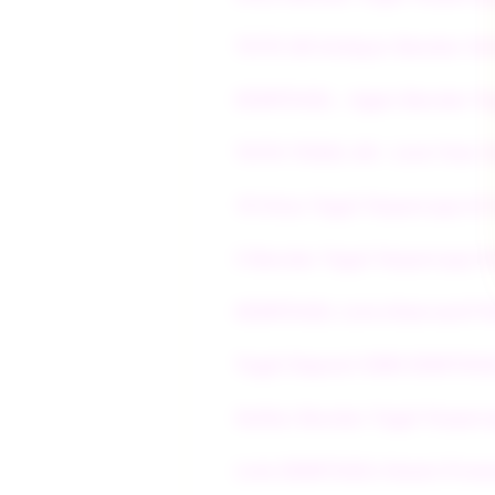
TOTO 4D Ambyar Bandar Onl
EDMTOGEL - Agen Bandar Tog
TOTO TOGEL 4D : Link Toto 
10 Situs Togel Terpercaya & 
5 Bandar Togel Terpercaya 
EDMTOGEL Link Alternatif P
Togel Deposit 5000 EDMTOG
Daftar Bandar Togel Terper
Link EDMTOGEL Resmi Promo