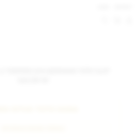
LOGIN
DAFTAR
Troli
slot 5000
Agen Situs Toto
slot 5000
-Z TERPERCAYA BERMAIN TOTO SLOT
GACOR 5K
EN SITUS TOTO DANA
INFORMASI ENGINE TERBAIK