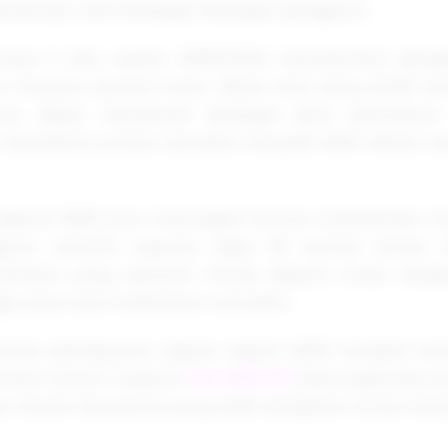
dimainkan oleh berbagai kalangan pengguna.
hanya 5 ribu rupiah, EDMTOGEL menawarkan penga
ru maupun pemain lama. Akses situs yang stabil s
na dapat menikmati berbagai jenis permainan
membantu proses transaksi menjadi lebih efisien
eposit 5000 terus meningkat karena memberikan so
guna memilih layanan depo 5K karena dinilai
rmain yang menarik. Proses deposit instan deng
gu lama saat melakukan transaksi.
tode pembayaran digital seperti QRIS menjadi sa
rmain online. Layanan
slot QRIS 5K
memungkinkan pro
an sistem keamanan yang telah disiapkan untuk m