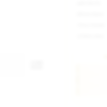
🔥
Win Rate Slot
💳
Sistem Deposit
⚡
Proses Transaksi
📱
Platform Utama
P
+4 lebih
banyak