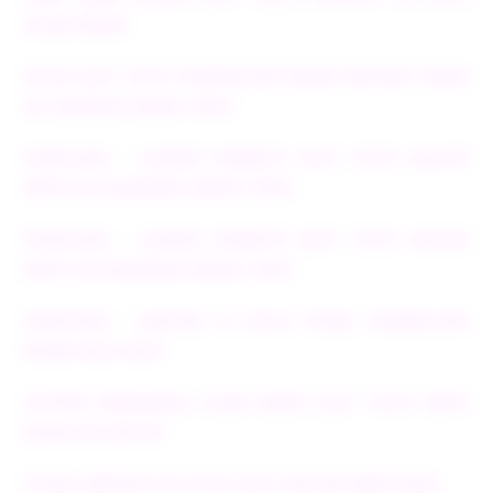
SCAM RESMI
SITUS SLOT TOTO TERPERCAYA RESMI DEPOSIT DANA
5K GARANSI AMAN 100%
PUBTOGEL - LEADER WEBSITE SLOT TOTO GACOR
DEPO 5K ASURANSI AMAN 100%
PUBTOGEL - LEADER WEBSITE SLOT TOTO GACOR
DEPO 5K ASURANSI AMAN 100%
PUBTOGEL - DAFTAR 10 SITUS TOGEL TERPERCAYA
RESMI WLA 2026
SYSTEM PENGHASIL CUAN MAIN SLOT TOTO DEPO
DANA 5K GACOR
TOGEL DEPOSIT 5K TOTO SLOT GACOR EDMTOGEL