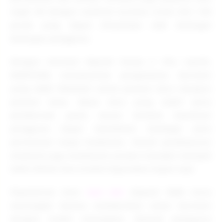
togel 4D dengan nominal taruhan mulai dari 100
perak yang dapat dimainkan oleh berbagai
kalangan pengguna.
Dengan minimal deposit hanya 5 ribu rupiah,
EDMTOGEL menawarkan pengalaman bermain
yang lebih fleksibel untuk pemain baru maupun
pemain lama. Akses situs yang stabil serta
pembaruan game secara berkala membuat
pengguna dapat menikmati berbagai jenis
permainan tanpa hambatan. Sistem pembayaran
otomatis juga membantu proses transaksi menjadi
lebih efisien dan mudah digunakan kapan saja.
Popularitas situs
toto slot
deposit 5000 terus
meningkat karena memberikan solusi bermain
dengan modal terjangkau. Banyak pengguna