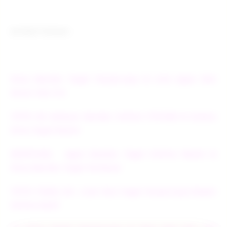
Artikel Terkait :
Situs Bandar Togel Terpercaya & Link Agen Slot
Gacor Hari Ini
TOTO 4D Ambyar Bandar Online TOTO88 & Utama
Situs Togel Resmi
EDMTOGEL - Agen Bandar Togel Online Resmi &
Situs Bandar Togel Terbesar
TOTO TOGEL 4D : Link Toto Togel Terpercaya Resmi
Online No#1