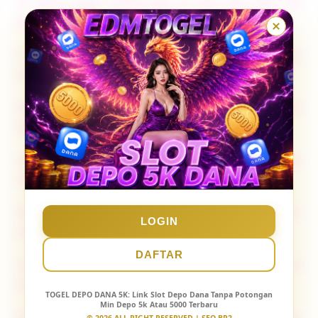
10 Situs Togel Terpercaya & Toto Slot Bet 100
Gacor
5 Bandar Togel Terpercaya Pasaran Lengkap
Hadiah 10 Juta
EDMTOGEL Link Alternatif Penghasil Cuan Depo 5K
Dana
Togel Deposit 5000 EDMTOGEL Resmi Tanpa
Potongan
Daftar Bandar Togel Terpercaya Resmi Tewrbesar
LOGIN
Indonesia
DAFTAR
Link EDMTOGEL Resmi Promotor Resmi IDN LIVE
Togel 4D
TOGEL DEPO DANA 5K
: Link Slot Depo Dana Tanpa Potongan
Min Depo 5k Atau 5000 Terbaru
Situs EDMTOGEL⟢ Spesialis Situs Toto Togel Online