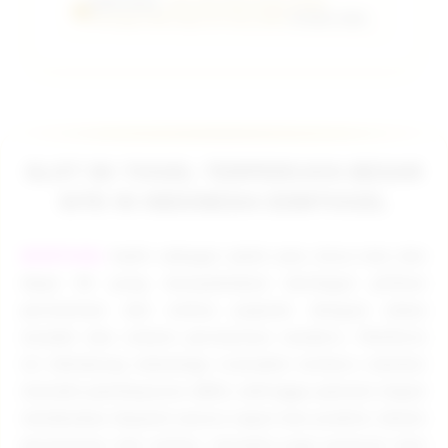
EDMTOGEL:
Link Slot Depo Dana Tanpa
Potongan Min Depo 5k Atau 5000
Terbaik 2026.
SLOT 5K TOGEL TERPERCAYA BESAR
SITE IN INDONESIA EDMTOGEL
EDMTOGEL
hadir sebagai salah satu situs toto slot
depo 5K yang menyediakan berbagai pilihan
permainan slot online populer dengan akses
mudah dan sistem permainan modern. Platform
ini didukung teknologi transaksi terbaru melalui
metode pembayaran QRIS, sehingga pemain dapat
melakukan deposit secara cepat dan praktis. Selain
permainan slot online, tersedia juga pasaran toto