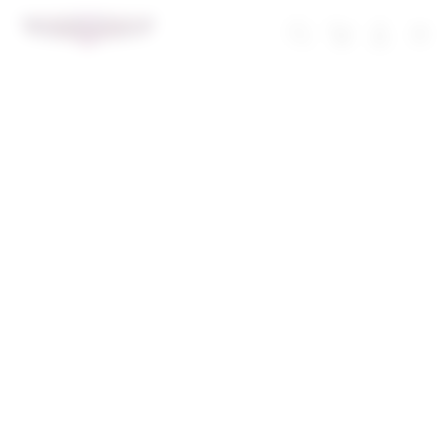
Skip
to
Troli
Login
Navigation
Deposit 5000
content