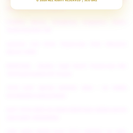
© 2026 ALL RIGHT RESERVED | SEO BR2
Dengan Pasaran Lengkap
Prediksi Macau HongKong Singapore Resmi
Terpercaya Bet 100
Layanan Live Draw Terpercaya Data Keluaran
Akurat 100%
EDMTOGEL - Bandar Togel Resmi Terpercaya Bet
100 Perak hadiah 4D 10 juta
TOTO SLOT GACOR DEPOSIT 5000 / 5K TANPA
POTONGAN CUAN JUTAAN
SLOT TOTO DEPO 5K AGEN EDMTOGEL RESMI GACOR
2026 NO#1 INDONESIA
LINK AGEN RESMI SLOT TOTO DEPOSIT 5K ANTI