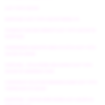
SLOT TOTO GACOR
EDMTOGEL SLOT TOTO GACOR MODAL 5K
POWERUP FEATURE WEBSITE SLOT TOTO GACOR 5K
EDMTOGEL
PENERIMAAN ANGGOTA BARU DI SITUS SLOT TOTO
GACOR 5K RESMI
PUBTOGEL - SITUS RESMI SMA KUDUS SLOT TOTO
GACOR 5K GAMPANG CUAN
CORPOROTE SOLUTION BERMAIN GAME SLOT TOTO
TERPERCAYA 5K GACOR
EDMTOGEL : DAFTAR AGEN RESMI SLOT GACOR 5K