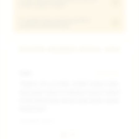
Jangan khawatir! Layanan support Live
+
hemat yang tersedia?
Anda tetap utuh masuk ke saldo akun tanpa
Chat VVIP kami siaga 24 jam penuh untuk
potongan sepeserpun.
membantu memastikan setiap kendala
5. Apakah data pribadi pendaftar
Tersedia ribuan jenis game mulai dari
+
terjamin keamanannya?
pengisian saldo minimal deposit 5000 Anda
provider slot ternama seperti Pragmatic
terselesaikan dalam hitungan detik.
Play, PG Soft, dan Habanero yang
Sangat aman 100% ! Kami menggunakan
semuanya bisa dimainkan secara hemat
REVIEW MEMBER MODAL 5000
sistem enkripsi tingkat tinggi yang
mulai dari modal 5k saja dan juga togel
memastikan seluruh data pendaftar baru
online.
tetap terlindungi dan terjaga
Halim
★★★★★
Vir
kerahasiaannya.
"Engine dan provider terbaik emang beda,
"B
main game Gates of Olympus lancar banget
50
di HP. Modal depo 5k aja udah dapet scatter
Ga
berkali-kali."
La
Terverifikasi - Hari Ini
Terv